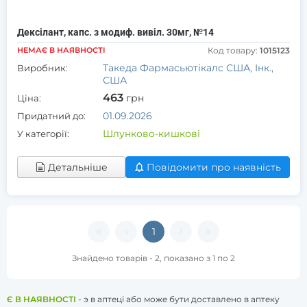
Дексілант, капс. з модиф. вивіл. 30мг, №14
НЕМАЄ В НАЯВНОСТІ
Код товару:
1015123
Такеда Фармасьютікалс США, Інк.,
Виробник:
США
463
грн
Ціна:
01.09.2026
Придатний до:
Шлунково-кишкові
У категорії:
Детальніше
Повідомити про наявність
1
Знайдено товарів - 2, показано з 1 по 2
Є В НАЯВНОСТІ
- э в аптеці або може бути доставлено в аптеку