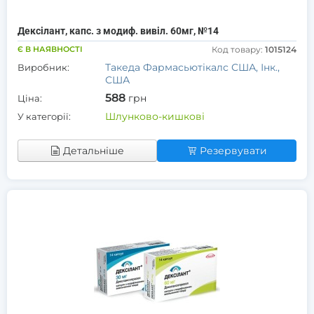
Дексілант, капс. з модиф. вивіл. 60мг, №14
Є В НАЯВНОСТІ
Код товару:
1015124
Такеда Фармасьютікалс США, Інк.,
Виробник:
США
588
грн
Ціна:
Шлунково-кишкові
У категорії:
Детальніше
Резервувати