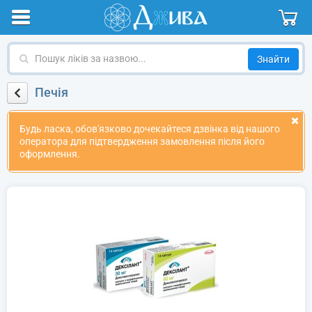
Пошук
ліків
за
Печія
назвою
Будь ласка, обов'язково дочекайтеся дзвінка від нашого
оператора для підтвердження замовлення після його
оформлення.