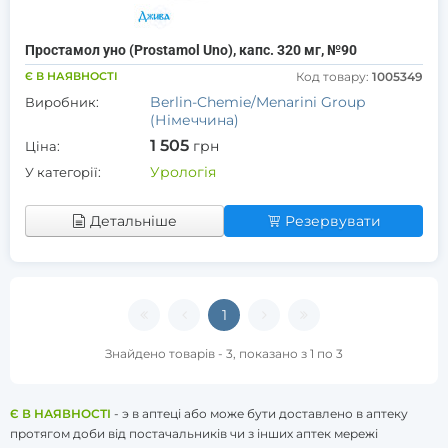
Простамол уно (Prostamol Uno), капс. 320 мг, №90
Є В НАЯВНОСТІ
Код товару:
1005349
Berlin-Chemie/Menarini Group
Виробник:
(Німеччина)
1 505
грн
Ціна:
Урологія
У категорії:
Детальніше
Резервувати
1
Знайдено товарів - 3, показано з 1 по 3
Є В НАЯВНОСТІ
- э в аптеці або може бути доставлено в аптеку
протягом доби від постачальників чи з інших аптек мережі