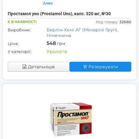
Простамол уно (Prostamol Uno), капс. 320 мг, №30
Є В НАЯВНОСТІ
Код товару:
32680
Берлін-Хемі АГ (Менаріні Груп),
Виробник:
Німеччина
548
грн
Ціна:
Урологія
У категорії:
Детальніше
Резервувати