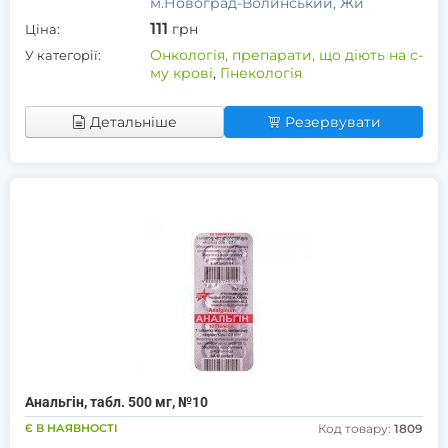
м.Новоград-Волинський, Жи
111
грн
Ціна:
Онкологія, препарати, що діють на с-
У категорії:
му крові
,
Гінекологія
Детальніше
Резервувати
Анальгін, табл. 500 мг, №10
Є В НАЯВНОСТІ
Код товару:
1809