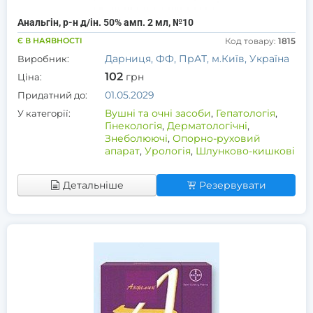
Анальгін, р-н д/ін. 50% амп. 2 мл, №10
Є В НАЯВНОСТІ
Код товару:
1815
Дарниця, ФФ, ПрАТ, м.Київ, Україна
Виробник:
102
грн
Ціна:
01.05.2029
Придатний до:
Вушні та очні засоби
,
Гепатологія
,
У категорії:
Гінекологія
,
Дерматологічні
,
Знеболюючі
,
Опорно-руховий
апарат
,
Урологія
,
Шлунково-кишкові
Детальніше
Резервувати