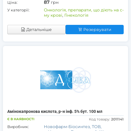
87
грн
Ціна:
Онкологія, препарати, що діють на с-
У категорії:
му крові
,
Гінекологія
Детальніше
Резервувати
Амінокапронова кислота, р-н інф. 5% бут. 100 мл
Є В НАЯВНОСТІ
Код товару:
2011141
Новофарм-Біосинтез, ТОВ,
Виробник: