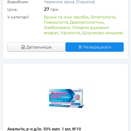
Червона зірка (Україна)
Виробник:
27
грн
Ціна:
Вушні та очні засоби
,
Гепатологія
,
У категорії:
Гінекологія
,
Дерматологічні
,
Знеболюючі
,
Опорно-руховий
апарат
,
Урологія
,
Шлунково-кишкові
Детальніше
Резервувати
Анальгін, р-н д/ін. 50% амп. 1 мл, №10