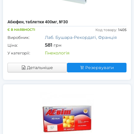
Абюфен, таблетки 400мг, №30
Є В НАЯВНОСТІ
Код товару:
1405
Лаб. Бушара-Рекордаті, Франція
Виробник:
581
грн
Ціна:
Гінекологія
У категорії:
Детальніше
Резервувати