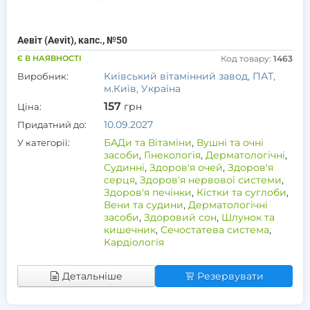
Аевіт (Aevit), капс., №50
Є В НАЯВНОСТІ
Код товару:
1463
Київський вітамінний завод, ПАТ,
Виробник:
м.Київ, Україна
157
грн
Ціна:
10.09.2027
Придатний до:
БАДи та Вітаміни
,
Вушні та очні
У категорії:
засоби
,
Гінекологія
,
Дерматологічні
,
Судинні
,
Здоров'я очей
,
Здоров'я
серця
,
Здоров'я нервової системи
,
Здоров'я печінки
,
Кістки та суглоби
,
Вени та судини
,
Дерматологічні
засоби
,
Здоровий сон
,
Шлунок та
кишечник
,
Сечостатева система
,
Кардіологія
Детальніше
Резервувати