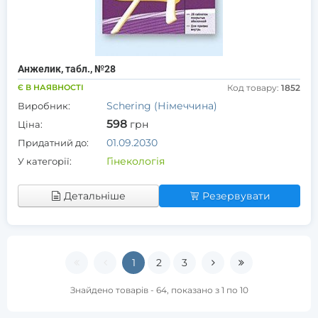
Анжелик, табл., №28
Є В НАЯВНОСТІ
Код товару:
1852
Schering (Німеччина)
Виробник:
598
грн
Ціна:
01.09.2030
Придатний до:
Гінекологія
У категорії:
Детальніше
Резервувати
1
2
3
Знайдено товарів - 64, показано з 1 по 10