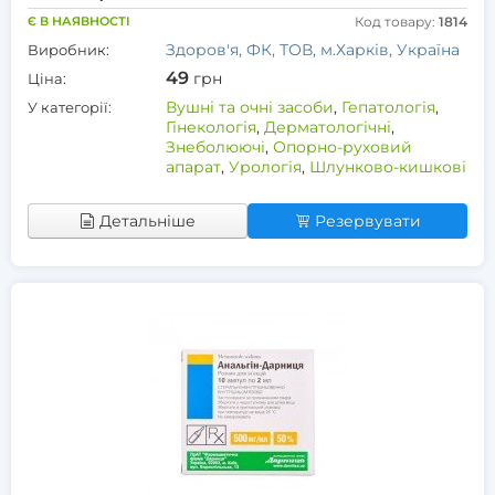
Є В НАЯВНОСТІ
Код товару:
1814
Здоров'я, ФК, ТОВ, м.Харків, Україна
Виробник:
49
грн
Ціна:
Вушні та очні засоби
,
Гепатологія
,
У категорії:
Гінекологія
,
Дерматологічні
,
Знеболюючі
,
Опорно-руховий
апарат
,
Урологія
,
Шлунково-кишкові
Детальніше
Резервувати