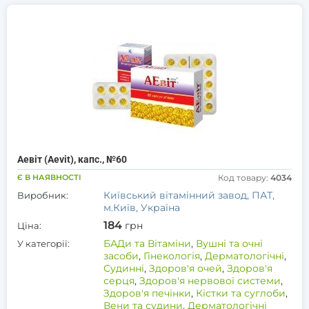
Аевіт (Aevit), капс., №60
Є В НАЯВНОСТІ
Код товару:
4034
Київський вітамінний завод, ПАТ,
Виробник:
м.Київ, Україна
184
грн
Ціна:
БАДи та Вітаміни
,
Вушні та очні
У категорії:
засоби
,
Гінекологія
,
Дерматологічні
,
Судинні
,
Здоров'я очей
,
Здоров'я
серця
,
Здоров'я нервової системи
,
Здоров'я печінки
,
Кістки та суглоби
,
Вени та судини
,
Дерматологічні