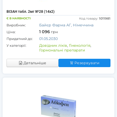
ВІЗАН табл. 2мг №28 (14х2)
Є В НАЯВНОСТІ
Код товару:
1011981
Байєр Фарма АГ, Німеччина
Виробник:
1 096
грн
Ціна:
01.05.2030
Придатний до:
Довідник ліків
,
Гінекологія
,
У категорії:
Гормональні препарати
Детальніше
Резервувати