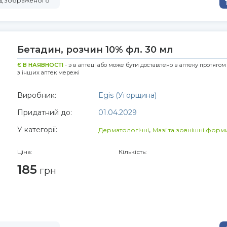
від зображеного
Бетадин, розчин 10% фл. 30 мл
Є В НАЯВНОСТІ
- э в аптеці або може бути доставлено в аптеку протягом
з інших аптек мережі
Виробник:
Egis (Угорщина)
Придатний до:
01.04.2029
У категорії:
,
Дерматологічні
Мазі та зовнішні форм
Ціна:
Кількість:
185
грн