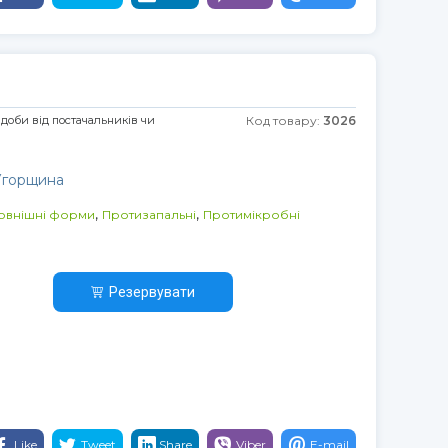
 доби від постачальників чи
Код товару:
3026
 Угорщина
,
,
зовнішні форми
Протизапальні
Протимікробні
Резервувати
Like
Tweet
Share
Viber
E-mail