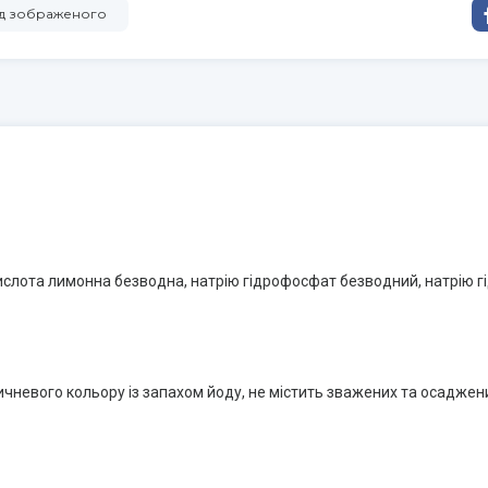
від зображеного
кислота лимонна безводна, натрію гідрофосфат безводний, натрію г
чневого кольору із запахом йоду, не містить зважених та осаджени