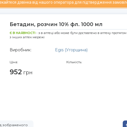
чекайтеся дзвінка від нашого оператора для підтвердження замовл
Бетадин, розчин 10% фл. 1000 мл
Є В НАЯВНОСТІ
- э в аптеці або може бути доставлено в аптеку протягом
з інших аптек мережі
Виробник:
Egis (Угорщина)
Ціна:
Кількість:
952
грн
від зображеного