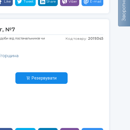
Like
Tweet
Share
Viber
E-mail
мг, №7
 доби від постачальників чи
Код товару:
2019345
 Угорщина
Резервувати