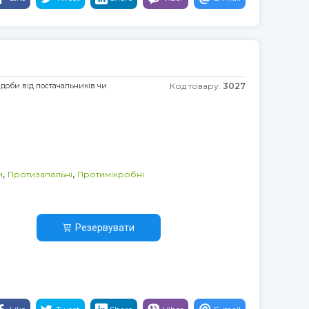
 доби від постачальників чи
Код товару:
3027
,
,
и
Протизапальні
Протимікробні
Резервувати