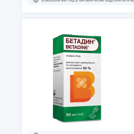
Зовнішній вигляд упаковки може відрізнятися 