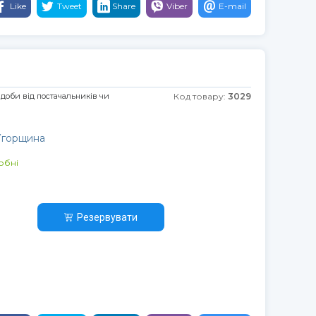
Like
Tweet
Share
Viber
E-mail
 доби від постачальників чи
Код товару:
3029
 Угорщина
обні
Резервувати