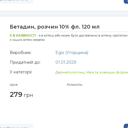
Бетадин, розчин 10% фл. 120 мл
Є В НАЯВНОСТІ
- э в аптеці або може бути доставлено в аптеку протягом
з інших аптек мережі
Виробник:
Egis (Угорщина)
Придатний до:
01.01.2029
У категорії:
,
Дерматологічні
Мазі та зовнішні форм
Ціна:
Кількість:
279
грн