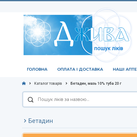
пошук ліків
ГОЛОВНА
ОПЛАТА І ДОСТАВКА
НАШІ АПТ
Каталог товарів
Бетадин, мазь 10% туба 20 г
Пошук
ліків
за
назвою
Бетадин