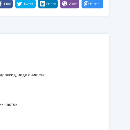
Like
Tweet
Share
Viber
E-mail
ідроксид, вода очищена.
х часток.