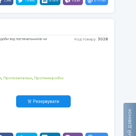
Like
Tweet
Share
Viber
E-mail
 доби від постачальників чи
Код товару:
3028
,
,
и
Протизапальні
Протимікробні
Резервувати
Зворотний дзвінок