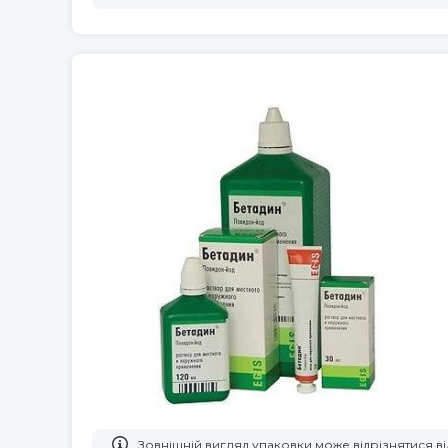
Зовнішній вигляд упаковки може відрізнятися 