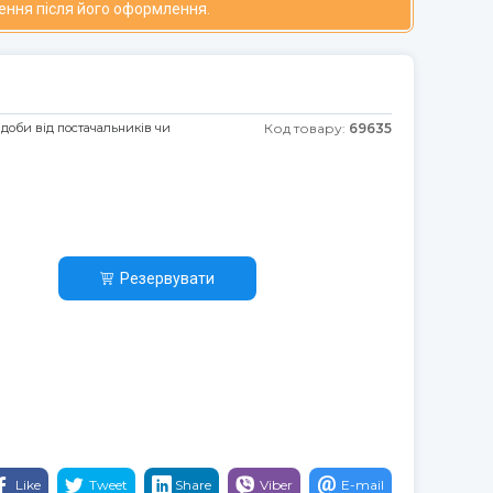
ення після його оформлення.
 доби від постачальників чи
Код товару:
69635
Резервувати
Like
Tweet
Share
Viber
E-mail