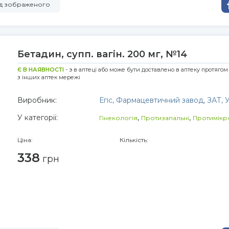
від зображеного
Бетадин, супп. вагін. 200 мг, №14
Є В НАЯВНОСТІ
- э в аптеці або може бути доставлено в аптеку протягом
з інших аптек мережі
Виробник:
Егіс, Фармацевтичний завод, ЗАТ,
У категорії:
,
,
Гінекологія
Протизапальні
Протимікр
Ціна:
Кількість:
338
грн