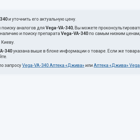
-340
и уточнить его актуальную цену.
и поиску аналогов для
Vega-VA-340
, Вы можете проконсультироват
 наличию и поиску препарата
Vega-VA-340
по самым низким ценам, 
 Киеву.
A-340
указана выше в блоке информации о товаре. Если же товар
йте.
по запросу
Vega-VA-340 Аптека «Джива»
или
Аптека «Джива» Vega