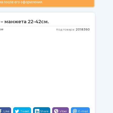
за после его оформления.
 – манжета 22-42см.
ков
Код товара:
2018360
Like
Tweet
Share
Viber
E-mail