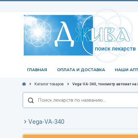
поиск лекарств
ГЛАВНАЯ
ОПЛАТА И ДОСТАВКА
НАШИ АПТ
Каталог товаров
Vega-VA-340, тонометр автомат на 
Поиск
лекарств
по
названию
Vega-VA-340