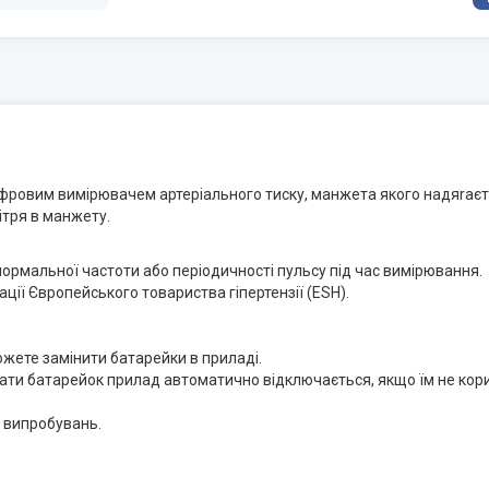
ровим вимiрювачем артерiального тиску, манжета якого надяrаєть
ітря в манжету.
нормальної частоти або періодичності пульсу під час вимірювання.
ції Європейського товариства гіпертензії (ESH).
жете замінити батарейки в приладі.
ати батарейок прилад автоматично відключається, якщо їм не кори
х випробувань.