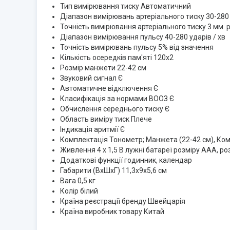
Тип вимірювання тиску Автоматичний
Діапазон вимірювань артеріального тиску 30-280 м
Точність вимірювання артеріального тиску 3 мм. рт
Діапазон вимірювання пульсу 40-280 ударів / хв
Точність вимірювань пульсу 5% від значення
Кількість осередків пам'яті 120х2
Розмір манжети 22-42 см
Звуковий сигнал Є
Автоматичне відключення Є
Класифікація за нормами ВООЗ Є
Обчислення середнього тиску Є
Область виміру тиск Плече
Індикація аритмії Є
Комплектація Тонометр; Манжета (22-42 см), Комп
Живлення 4 х 1,5 В лужні батареї розміру ААА, ро
Додаткові функції годинник, календар
Габарити (ВхШхГ) 11,3х9х5,6 см
Вага 0,5 кг
Колір білий
Країна реєстрації бренду Швейцарія
Країна виробник товару Китай