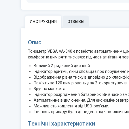
ИНСТРУКЦИЯ
ОТЗЫВЫ
Опис
Тонометр VEGA VA-340 є повнiстю автоматичним циф
комфортно виміряти тиск вже під час нагнітання пов
Великий 2-рядковий дисплей.
Індикатор аритмії, який сповіщає про порушення 
Відображення рівня тиску відповідно до класифіка
Пам'ять по 120 вимірювань для 2-х користувачів.
Зручна манжета.
Індикатор розрядження батарейок. Ви вчасно змо
Автоматичне відключення. Для економічної витр
Можливість живлення від USB-роз'єму.
Точність приладу була доведена під час клінічни
Технічні характеристики