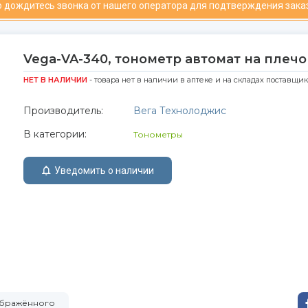
 дождитесь звонка от нашего оператора для подтверждения зака
Vega-VA-340, тонометр автомат на плечо
НЕТ В НАЛИЧИИ
- товара нет в наличии в аптеке и на складах поставщи
Производитель:
Вега Технолоджис
В категории:
Тонометры
Уведомить о наличии
зображённого