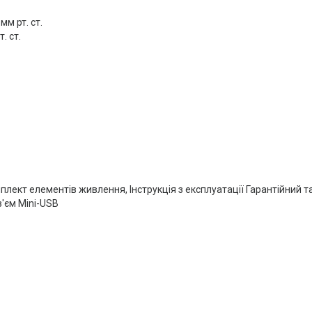
м рт. ст.
. ст.
лект елементів живлення, Інструкція з експлуатації Гарантійний т
з'єм Mini-USB