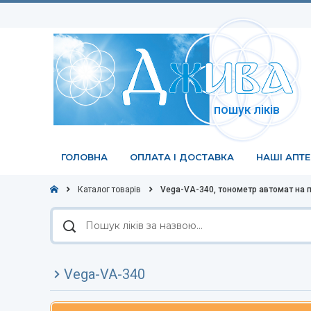
пошук ліків
ГОЛОВНА
ОПЛАТА І ДОСТАВКА
НАШІ АПТ
Каталог товарів
Vega-VA-340, тонометр автомат на 
Пошук
ліків
за
назвою
Vega-VA-340