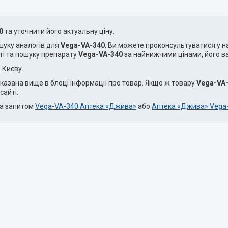
0
та уточнити його актуальну ціну.
ошуку аналогів для
Vega-VA-340
, Ви можете проконсультуватися у 
ті та пошуку препарату
Vega-VA-340
за найнижчими цінами, його вар
 Києву.
казана вище в блоці інформації про товар. Якщо ж товару
Vega-VA
сайті.
за запитом
Vega-VA-340 Аптека «Джива»
або
Аптека «Джива» Vega-