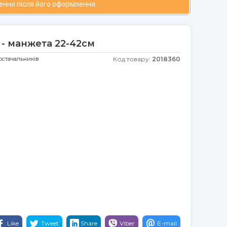
ення після його оформлення.
 - манжета 22-42см
постачальників
Код товару:
2018360
Like
Tweet
Share
Viber
E-mail