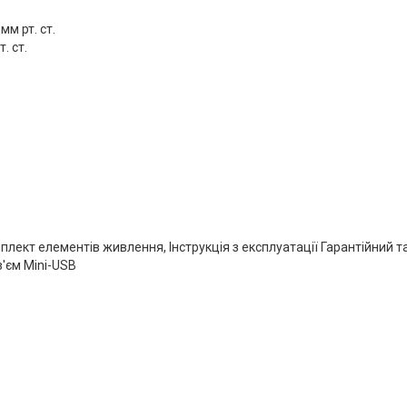
м рт. ст.
. ст.
лект елементів живлення, Інструкція з експлуатації Гарантійний т
з'єм Mini-USB