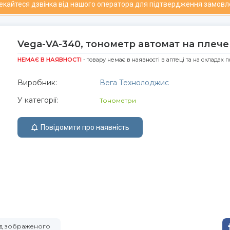
чекайтеся дзвінка від нашого оператора для підтвердження замовл
Vega-VA-340, тонометр автомат на плече
НЕМАЄ В НАЯВНОСТІ
- товару немає в наявності в аптеці та на складах 
Виробник:
Вега Технолоджис
У категорії:
Тонометри
Повідомити про наявність
від зображеного