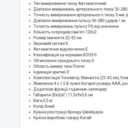
Тип вимірювання тиску Автоматичний
Діапазон вимірювань артеріального тиску 30-280 м
Точність вимірювання артеріального тиску 3 мм. рт
Діапазон вимірювання пульсу 40-280 ударів / хв
Точність вимірювань пульсу 5% від значення
Кількість осередків пам'яті 120х2
Розмір манжети 22-42 см
Звуковий сигнал Є
Автоматичне відключення Є
Класифікація за нормами ВООЗ Є
Обчислення середнього тиску Є
Область виміру тиск Плече
Індикація аритмії Є
Комплектація Тонометр; Манжета (22-42 см), Комп
Живлення 4 х 1,5 В лужні батареї розміру ААА, ро
Додаткові функції годинник, календар
Габарити (ВхШхГ) 11,3х9х5,6 см
Вага 0,5 кг
Колір білий
Країна реєстрації бренду Швейцарія
Країна виробник товару Китай