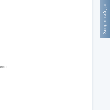
Зворотний дзвінок
алон