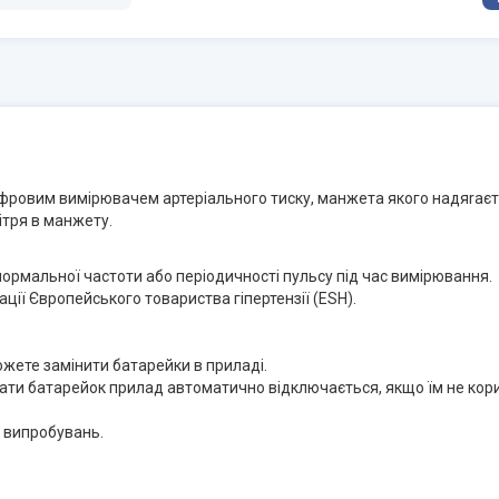
ровим вимiрювачем артерiального тиску, манжета якого надяrаєть
ітря в манжету.
нормальної частоти або періодичності пульсу під час вимірювання.
ції Європейського товариства гіпертензії (ESH).
жете замінити батарейки в приладі.
ати батарейок прилад автоматично відключається, якщо їм не кори
х випробувань.