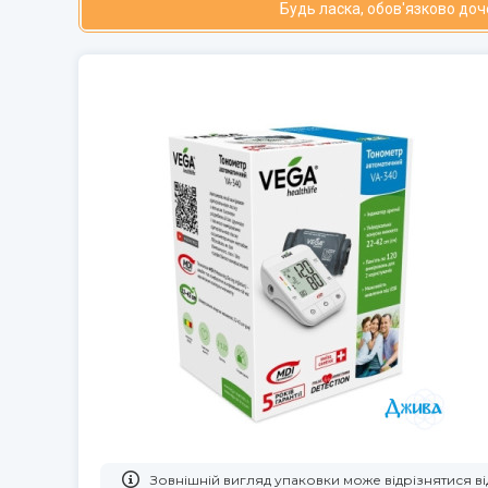
Будь ласка, обов'язково до
Зовнішній вигляд упаковки може відрізнятися 