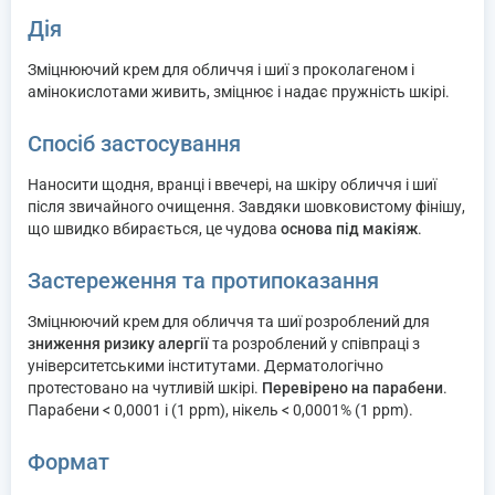
Дія
Зміцнюючий крем для обличчя і шиї з проколагеном і
амінокислотами живить, зміцнює і надає пружність шкірі.
Спосіб застосування
Наносити щодня, вранці і ввечері, на шкіру обличчя і шиї
після звичайного очищення. Завдяки шовковистому фінішу,
що швидко вбирається, це чудова
основа під макіяж
.
Застереження та протипоказання
Зміцнюючий крем для обличчя та шиї розроблений для
зниження ризику алергії
та розроблений у співпраці з
університетськими інститутами. Дерматологічно
протестовано на чутливій шкірі.
Перевірено на парабени
.
Парабени < 0,0001 і (1 ppm), нікель < 0,0001% (1 ppm).
Формат