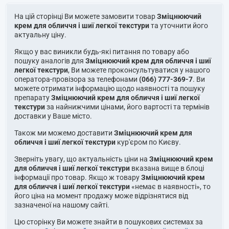
На цій сторінці Ви можете замовити товар
Зміцнюючий
крем для обличчя і шиї легкої текстури
та уточнити його
актуальну ціну.
Якщо у вас виникли будь-які питання по товару або
пошуку аналогів для
Зміцнюючий крем для обличчя і шиї
легкої текстури
, Ви можете проконсультуватися у нашого
оператора-провізора за телефонами
(066) 777-369-7
. Ви
можете отримати інформацію щодо наявності та пошуку
препарату
Зміцнюючий крем для обличчя і шиї легкої
текстури
за найнижчими цінами, його вартості та термінів
доставки у Ваше місто.
Також ми можемо доставити
Зміцнюючий крем для
обличчя і шиї легкої текстури
кур'єром по Києву.
Зверніть увагу, що актуальність ціни на
Зміцнюючий крем
для обличчя і шиї легкої текстури
вказана вище в блоці
інформації про товар. Якщо ж товару
Зміцнюючий крем
для обличчя і шиї легкої текстури
«немає в наявності», то
його ціна на момент продажу може відрізнятися від
зазначеної на нашому сайті.
Цю сторінку Ви можете знайти в пошукових системах за