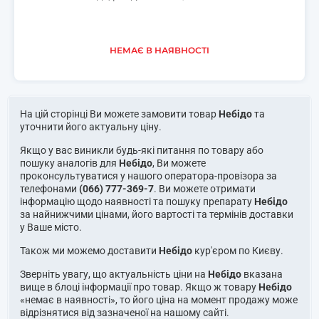
НЕМАЄ В НАЯВНОСТІ
На цій сторінці Ви можете замовити товар
Небідо
та
уточнити його актуальну ціну.
Якщо у вас виникли будь-які питання по товару або
пошуку аналогів для
Небідо
, Ви можете
проконсультуватися у нашого оператора-провізора за
телефонами
(066) 777-369-7
. Ви можете отримати
інформацію щодо наявності та пошуку препарату
Небідо
за найнижчими цінами, його вартості та термінів доставки
у Ваше місто.
Також ми можемо доставити
Небідо
кур'єром по Києву.
Зверніть увагу, що актуальність ціни на
Небідо
вказана
вище в блоці інформації про товар. Якщо ж товару
Небідо
«немає в наявності», то його ціна на момент продажу може
відрізнятися від зазначеної на нашому сайті.