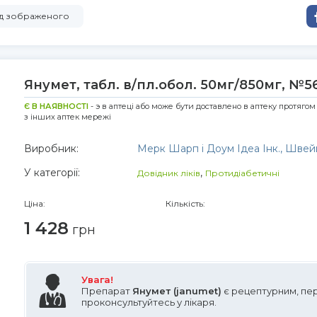
від зображеного
Янумет, табл. в/пл.обол. 50мг/850мг, №5
Є В НАЯВНОСТІ
- э в аптеці або може бути доставлено в аптеку протягом
з інших аптек мережі
Виробник:
Мерк Шарп і Доум Ідеа Інк., Швей
У категорії:
,
Довідник ліків
Протидіабетичні
Ціна:
Кількість:
1 428
грн
Увага!
Препарат
Янумет (janumet)
є рецептурним, пе
проконсультуйтесь у лікаря.