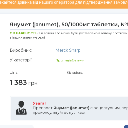
чекайтеся дзвінка від нашого оператора для підтвердження замовл
Янумет (janumet), 50/1000мг таблетки, №
Є В НАЯВНОСТІ
- э в аптеці або може бути доставлено в аптеку протягом
з інших аптек мережі
Виробник:
Merck Sharp
У категорії:
Протидіабетичні
Ціна:
Кількість:
1 383
грн
Увага!
Препарат
Янумет (janumet)
є рецептурним, пе
проконсультуйтесь у лікаря.