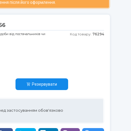
ення після його оформлення.
56
 доби від постачальників чи
Код товару:
76294
Резервувати
ред застосуванням обов'язково