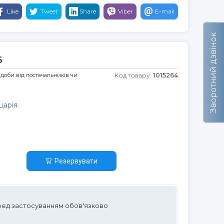
Like
Tweet
Share
Viber
E-mail
Зворотний дзвінок
6
 доби від постачальників чи
Код товару:
1015264
царія
Резервувати
ред застосуванням обов'язково