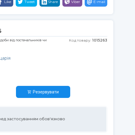
Like
Tweet
Share
Viber
E-mail
6
 доби від постачальників чи
Код товару:
1015263
царія
Резервувати
ред застосуванням обов'язково