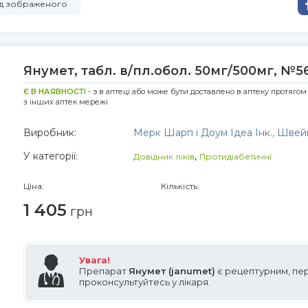
від зображеного
Янумет, табл. в/пл.обол. 50мг/500мг, №5
Є В НАЯВНОСТІ
- э в аптеці або може бути доставлено в аптеку протягом
з інших аптек мережі
Виробник:
Мерк Шарп і Доум Ідеа Інк., Швей
У категорії:
,
Довідник ліків
Протидіабетичні
Ціна:
Кількість:
1 405
грн
Увага!
Препарат
Янумет (janumet)
є рецептурним, пе
проконсультуйтесь у лікаря.