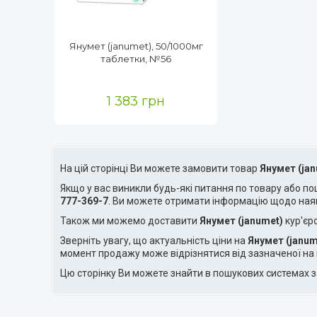
Янумет (janumet), 50/1000мг
таблетки, №56
1 383 грн
На цій сторінці Ви можете замовити товар
Янумет (ja
Якщо у вас виникли будь-які питання по товару або п
777-369-7
. Ви можете отримати інформацію щодо ная
Також ми можемо доставити
Янумет (janumet)
кур'єр
Зверніть увагу, що актуальність ціни на
Янумет (janum
момент продажу може відрізнятися від зазначеної на 
Цю сторінку Ви можете знайти в пошукових системах 