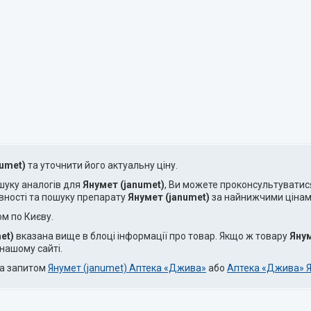
numet)
та уточнити його актуальну ціну.
ошуку аналогів для
Янумет (janumet)
, Ви можете проконсультуватис
вності та пошуку препарату
Янумет (janumet)
за найнижчими цінами,
ом по Києву.
et)
вказана вище в блоці інформації про товар. Якщо ж товару
Янум
нашому сайті.
за запитом
Янумет (janumet) Аптека «Джива»
або
Аптека «Джива» Я