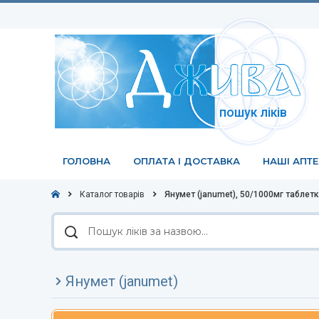
пошук ліків
ГОЛОВНА
ОПЛАТА І ДОСТАВКА
НАШІ АПТ
Каталог товарів
Янумет (janumet), 50/1000мг таблет
Пошук
ліків
за
назвою
Янумет (janumet)