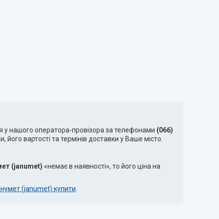
я у нашого оператора-провізора за телефонами
(066)
 його вартості та термінів доставки у Ваше місто.
ет (janumet)
«немає в наявності», то його ціна на
нумет (janumet) купити
.