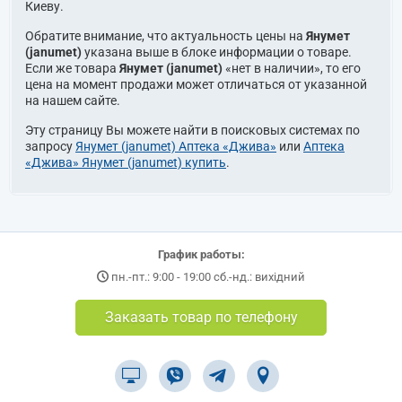
Киеву.
Обратите внимание, что актуальность цены на
Янумет
(janumet)
указана выше в блоке информации о товаре.
Если же товара
Янумет (janumet)
«нет в наличии», то его
цена на момент продажи может отличаться от указанной
на нашем сайте.
Эту страницу Вы можете найти в поисковых системах по
запросу
Янумет (janumet) Аптека «Джива»
или
Аптека
«Джива» Янумет (janumet) купить
.
График работы:
пн.-пт.: 9:00 - 19:00 сб.-нд.: вихідний
Заказать товар по телефону