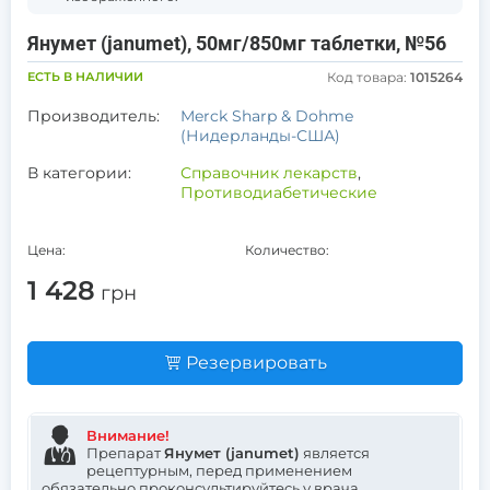
Янумет (janumet), 50мг/850мг таблетки, №56
ЕСТЬ В НАЛИЧИИ
Код товара:
1015264
Производитель:
Merck Sharp & Dohme
(Нидерланды-США)
В категории:
Справочник лекарств
,
Противодиабетические
Цена:
Количество:
1 428
грн
Резервировать
Внимание!
Препарат
Янумет (janumet)
является
рецептурным, перед применением
обязательно проконсультируйтесь у врача.