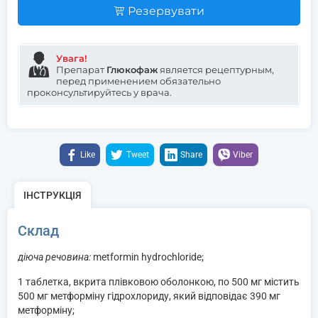
Резервувати
Увага!
Препарат
Глюкофаж
является рецептурным,
перед применением обязательно
проконсультируйтесь у врача.
Like
Tweet
Share
Viber
ІНСТРУКЦІЯ
Склад
діюча речовина:
metformin hydrochloride;
1 таблетка, вкрита плівковою оболонкою, по 500 мг містить
500 мг метформіну гідрохлориду, який відповідає 390 мг
метформіну;