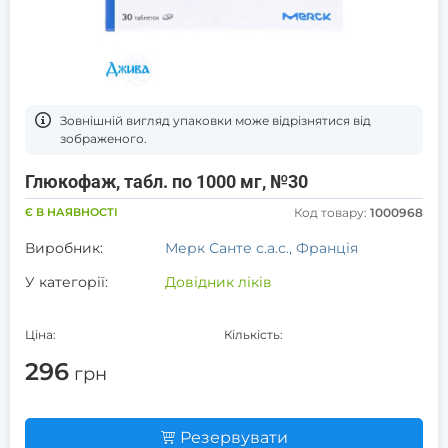
Зовнішній вигляд упаковки може відрізнятися від
зображеного.
Глюкофаж, табл. по 1000 мг, №30
Є В НАЯВНОСТІ
Код товару:
1000968
Виробник:
Мерк Санте с.а.с., Франція
У категорії:
Довідник ліків
Ціна:
Кількість:
296
грн
Резервувати