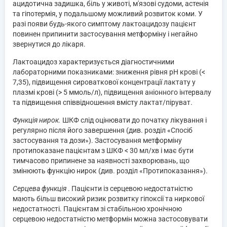
ацидотична задишка, біль у животі, м'язові судоми, астенія
та гіпотермія, у подальшому можливий розвиток коми. У
разі появи будь-якого симптому лактоацидозу пацієнт
повинен припинити застосування метформіну і негайно
звернутися до лікаря.
Лактоацидоз характеризується діагностичними
лабораторними показниками: зниження рівня рН крові (<
7,35), підвищення сироваткової концентрації лактату у
плазмі крові (> 5 ммоль/л), підвищення аніонного інтервалу
та підвищення співвідношення вмісту лактат/піруват.
Функція нирок.
ШКФ слід оцінювати до початку лікування і
регулярно після його завершення (див. розділ «Спосіб
застосування та дози»). Застосування метформіну
протипоказане пацієнтам з ШКФ < 30 мл/хв і має бути
тимчасово припинене за наявності захворювань, що
змінюють функцію нирок (див. розділ «Протипоказання»).
Серцева функція
. Пацієнти із серцевою недостатністю
мають більш високий ризик розвитку гіпоксії та ниркової
недостатності. Пацієнтам зі стабільною хронічною
серцевою недостатністю метформін можна застосовувати