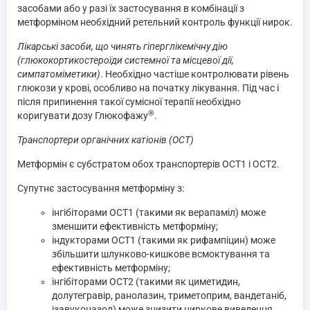
засобами або у разі їх застосування в комбінації з
метформіном необхідний ретельний контроль функції нирок.
Лікарські засоби, що чинять гіперглікемічну дію
(глюкокортикостероїди системної та місцевої дії,
симпатоміметики)
. Необхідно частіше контролювати рівень
глюкози у крові, особливо на початку лікування. Під час і
після припинення такої сумісної терапії необхідно
®
коригувати дозу Глюкофажу
.
Транспортери органічних катіонів (OCT)
Метформін є субстратом обох транспортерів OCT1 і OCT2.
Супутнє застосування метформіну з:
інгібіторами OCT1 (такими як верапаміл) може
зменшити ефективність метформіну;
індукторами OCT1 (такими як рифампіцин) може
збільшити шлунково-кишкове всмоктування та
ефективність метформіну;
інгібіторами OCT2 (такими як циметидин,
долутегравір, ранолазин, триметоприм, вандетаніб,
ізавуконазол) може знизити ниркове виведення