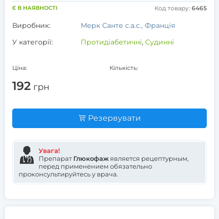
Є В НАЯВНОСТІ
Код товару:
6465
Виробник:
Мерк Санте с.а.с., Франція
У категорії:
Протидіабетичні
,
Судинні
Ціна:
Кількість:
192
грн
Резервувати
Увага!
Препарат
Глюкофаж
является рецептурным,
перед применением обязательно
проконсультируйтесь у врача.