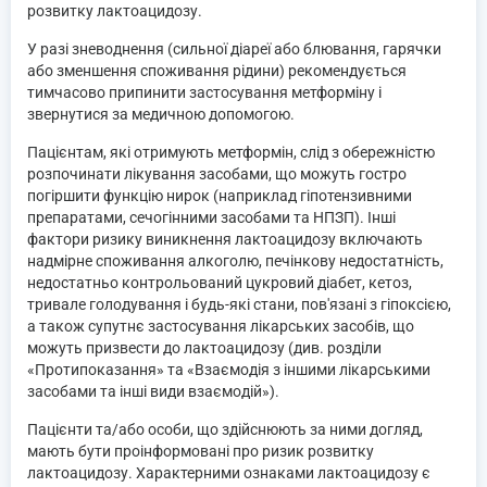
розвитку лактоацидозу.
У разі зневоднення (сильної діареї або блювання, гарячки
або зменшення споживання рідини) рекомендується
тимчасово припинити застосування метформіну і
звернутися за медичною допомогою.
Пацієнтам, які отримують метформін, слід з обережністю
розпочинати лікування засобами, що можуть гостро
погіршити функцію нирок (наприклад гіпотензивними
препаратами, сечогінними засобами та НПЗП). Інші
фактори ризику виникнення лактоацидозу включають
надмірне споживання алкоголю, печінкову недостатність,
недостатньо контрольований цукровий діабет, кетоз,
тривале голодування і будь-які стани, пов'язані з гіпоксією,
а також супутнє застосування лікарських засобів, що
можуть призвести до лактоацидозу (див. розділи
«Протипоказання» та «Взаємодія з іншими лікарськими
засобами та інші види взаємодій»).
Пацієнти та/або особи, що здійснюють за ними догляд,
мають бути проінформовані про ризик розвитку
лактоацидозу. Характерними ознаками лактоацидозу є