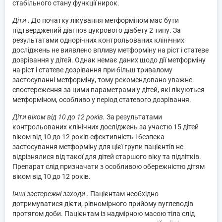
стабільного стану функції нирок.
Діти
. До початку лікування метформіном має бути
підтверджений діагноз цукрового діабету 2 типу. За
результатами однорічних контрольованих клінічних
досліджень не виявлено впливу метформіну на ріст і статеве
дозрівання у дітей. Однак немає даних щодо дії метформіну
на ріст і статеве дозрівання при більш тривалому
застосуванні метформіну, тому рекомендовано уважне
спостереження за цими параметрами у дітей, які лікуються
метформіном, особливо у період статевого дозрівання.
Діти віком від 10 до 12 років.
За результатами
контрольованих клінічних досліджень за участю 15 дітей
віком від 10 до 12 років ефективність і безпека
застосування метформіну для цієї групи пацієнтів не
відрізнялися від такої для дітей старшого віку та підлітків.
Препарат слід призначати з особливою обережністю дітям
віком від 10 до 12 років.
Інші застережні заходи
. Пацієнтам необхідно
дотримуватися дієти, рівномірного прийому вуглеводів
протягом доби. Пацієнтам із надмірною масою тіла слід