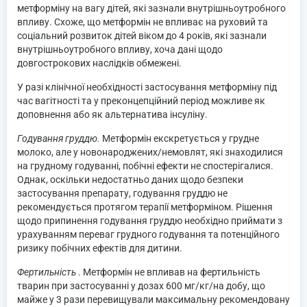
метформіну на вагу дітей, які зазнали внутрішньоутробного
впливу. Схоже, що метформін не впливає на руховий та
соціальний розвиток дітей віком до 4 років, які зазнали
внутрішньоутробного впливу, хоча дані щодо
довгострокових наслідків обмежені.
У разі клінічної необхідності застосування метформіну під
час вагітності та у преконцепційний період можливе як
доповнення або як альтернатива інсуліну.
Годування груддю.
Метформін екскретується у грудне
молоко, але у новонароджених/немовлят, які знаходилися
на грудному годуванні, побічні ефекти не спостерігалися.
Однак, оскільки недостатньо даних щодо безпеки
застосування препарату, годування груддю не
рекомендується протягом терапії метформіном. Рішення
щодо припинення годування груддю необхідно приймати з
урахуванням переваг грудного годування та потенційного
ризику побічних ефектів для дитини.
Фертильність
. Метформін не впливав на фертильність
тварин при застосуванні у дозах 600 мг/кг/на добу, що
майже у 3 рази перевищували максимальну рекомендовану