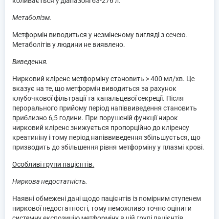
коливається у діапазоні 63-276 л.
Метаболізм.
Метформін виводиться у незміненому вигляді з сечею.
Метаболітів у людини не виявлено.
Виведення.
Нирковий кліренс метформіну становить > 400 мл/хв. Це
вказує на те, що метформін виводиться за рахунок
клубочкової фільтрації та канальцевої секреції. Після
перорального прийому період напіввиведення становить
приблизно 6,5 години. При порушеній функції нирок
нирковий кліренс знижується пропорційно до кліренсу
креатиніну і тому період напіввиведення збільшується, що
призводить до збільшення рівня метформіну у плазмі крові.
Особливі групи пацієнтів.
Ниркова недостатність.
Наявні обмежені дані щодо пацієнтів із помірним ступенем
ниркової недостатності, тому неможливо точно оцінити
системну експозицію метформіну в цій групі пацієнтів