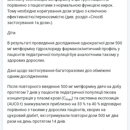
порівняно з пацієнтами з нормальною функцією нирок.
Тому необхідне коригування дози згідно з клінічною
ефективністю/переносимістю (див. розділ «Спосіб
застосування та дози»).
Діти.
В результаті проведення дослідження однократної дози 500
мг метформіну гідрохлориду фармакокінетичний профіль у
пацієнтів педіатричної популяції був аналогічним такому у
здорових дорослих.
Дані щодо застосування багаторазових доз обмежені
одним дослідженням.
Після повторного введення 500 мг метформіну двічі на добу
протягом 7 днів у пацієнтів педіатричної популяції пікова
концентрація у плазмі крові (C
) та системна експозиція
max
(AUC0-t) знижувалися приблизно на 33 % та 40 % відповідно
порівняно з такими у дорослих пацієнтів, хворих на
цукровий діабет, які отримували повторні дози 500 мг два
рази на день протягом 14 днів.