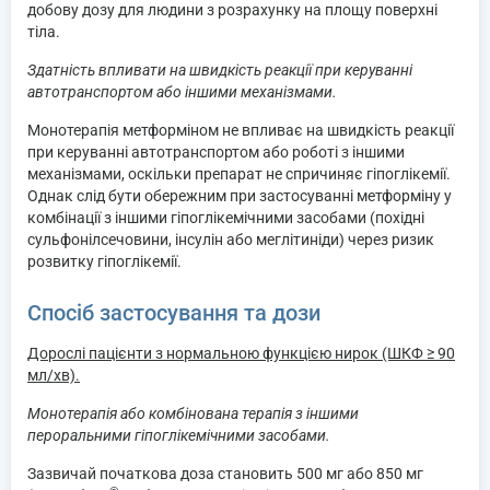
добову дозу для людини з розрахунку на площу поверхні
тіла.
Здатність впливати на швидкість реакції при керуванні
автотранспортом або іншими механізмами.
Монотерапія метформіном не впливає на швидкість реакції
при керуванні автотранспортом або роботі з іншими
механізмами, оскільки препарат не спричиняє гіпоглікемії.
Однак слід бути обережним при застосуванні метформіну у
комбінації з іншими гіпоглікемічними засобами (похідні
сульфонілсечовини, інсулін або меглітиніди) через ризик
розвитку гіпоглікемії.
Спосіб застосування та дози
Дорослі пацієнти з нормальною функцією нирок (ШКФ ≥ 90
мл/хв).
Монотерапія або комбінована терапія з іншими
пероральними гіпоглікемічними засобами.
Зазвичай початкова доза становить 500 мг або 850 мг