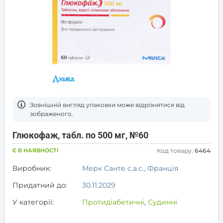
Зовнішній вигляд упаковки може відрізнятися від
зображеного.
Глюкофаж, табл. по 500 мг, №60
Є В НАЯВНОСТІ
Код товару:
6464
Виробник:
Мерк Санте с.а.с., Франція
Придатний до:
30.11.2029
У категорії:
Протидіабетичні
,
Судинні