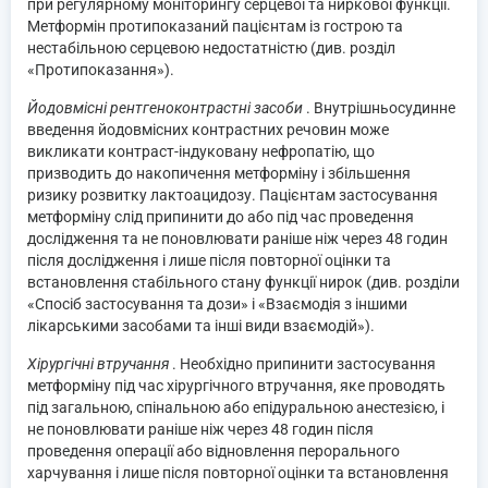
при регулярному моніторингу серцевої та ниркової функції.
Метформін протипоказаний пацієнтам із гострою та
нестабільною серцевою недостатністю (див. розділ
«Протипоказання»).
Йодовмісні рентгеноконтрастні засоби
. Внутрішньосудинне
введення йодовмісних контрастних речовин може
викликати контраст-індуковану нефропатію, що
призводить до накопичення метформіну і збільшення
ризику розвитку лактоацидозу. Пацієнтам застосування
метформіну слід припинити до або під час проведення
дослідження та не поновлювати раніше ніж через 48 годин
після дослідження і лише після повторної оцінки та
встановлення стабільного стану функції нирок (див. розділи
«Спосіб застосування та дози» і «Взаємодія з іншими
лікарськими засобами та інші види взаємодій»).
Хірургічні втручання
. Необхідно припинити застосування
метформіну під час хірургічного втручання, яке проводять
під загальною, спінальною або епідуральною анестезією, і
не поновлювати раніше ніж через 48 годин після
проведення операції або відновлення перорального
харчування і лише після повторної оцінки та встановлення