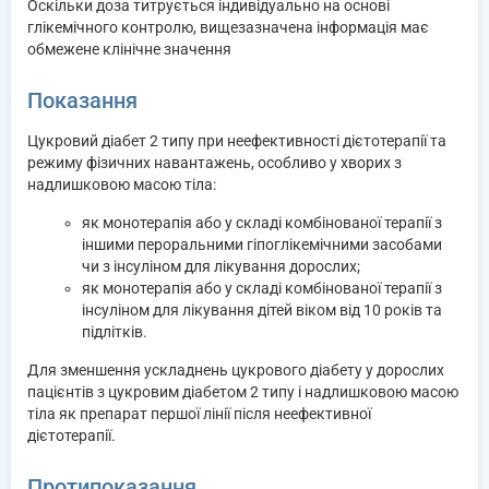
Оскільки доза титрується індивідуально на основі
глікемічного контролю, вищезазначена інформація має
обмежене клінічне значення
Показання
Цукровий діабет 2 типу при неефективності дієтотерапії та
режиму фізичних навантажень, особливо у хворих з
надлишковою масою тіла:
як монотерапія або у складі комбінованої терапії з
іншими пероральними гіпоглікемічними засобами
чи з інсуліном для лікування дорослих;
як монотерапія або у складі комбінованої терапії з
інсуліном для лікування дітей віком від 10 років та
підлітків.
Для зменшення ускладнень цукрового діабету у дорослих
пацієнтів з цукровим діабетом 2 типу і надлишковою масою
тіла як препарат першої лінії після неефективної
дієтотерапії.
Протипоказання