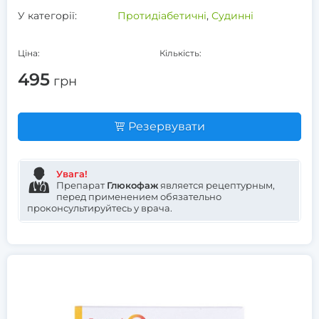
У категорії:
Протидіабетичні
,
Судинні
Ціна:
Кількість:
495
грн
Резервувати
Увага!
Препарат
Глюкофаж
является рецептурным,
перед применением обязательно
проконсультируйтесь у врача.