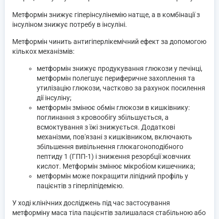
Метформін знижує гіперінсулінемію натще, а в комбінації з
інсуліном знижує потребу в інсуліні.
Метформін чинить антигіперлікемічний ефект за допомогою
кількох механізмів:
метформін знижує продукування глюкози у печінці,
метформін полегшує периферичне захоплення та
утилізацію глюкози, частково за рахунок посилення
дії інсуліну;
метформін змінює обмін глюкози в кишківнику:
поглинання з кровообігу збільшується, а
всмоктування з їжі знижується. Додаткові
механізми, пов'язані з кишківником, включають
збільшення вивільнення глюкагоноподібного
пептиду 1 (ГПП-1) і зниження резорбції жовчних
кислот. Метформін змінює мікробіом кишечника;
метформін може покращити ліпідний профіль у
пацієнтів з гіперліпідемією.
У ході клінічних досліджень під час застосування
метформіну маса тіла пацієнтів залишалася стабільною або