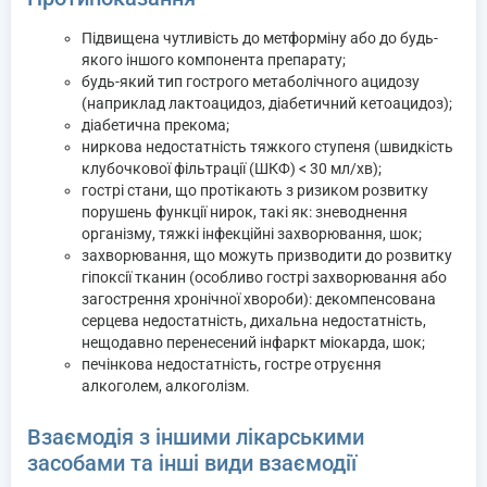
Підвищена чутливість до метформіну або до будь-
якого іншого компонента препарату;
будь-який тип гострого метаболічного ацидозу
(наприклад лактоацидоз, діабетичний кетоацидоз);
діабетична прекома;
ниркова недостатність тяжкого ступеня (швидкість
клубочкової фільтрації (ШКФ) < 30 мл/хв);
гострі стани, що протікають з ризиком розвитку
порушень функції нирок, такі як: зневоднення
організму, тяжкі інфекційні захворювання, шок;
захворювання, що можуть призводити до розвитку
гіпоксії тканин (особливо гострі захворювання або
загострення хронічної хвороби): декомпенсована
серцева недостатність, дихальна недостатність,
нещодавно перенесений інфаркт міокарда, шок;
печінкова недостатність, гостре отруєння
алкоголем, алкоголізм.
Взаємодія з іншими лікарськими
засобами та інші види взаємодії