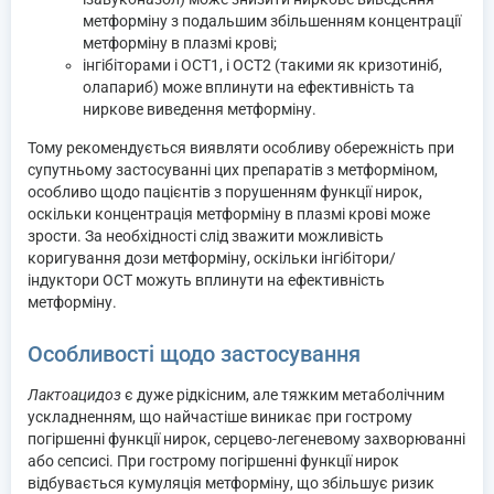
метформіну з подальшим збільшенням концентрації
метформіну в плазмі крові;
інгібіторами і OCT1, і OCT2 (такими як кризотиніб,
олапариб) може вплинути на ефективність та
ниркове виведення метформіну.
Тому рекомендується виявляти особливу обережність при
супутньому застосуванні цих препаратів з метформіном,
особливо щодо пацієнтів з порушенням функції нирок,
оскільки концентрація метформіну в плазмі крові може
зрости. За необхідності слід зважити можливість
коригування дози метформіну, оскільки інгібітори/
індуктори OCT можуть вплинути на ефективність
метформіну.
Особливості щодо застосування
Лактоацидоз
є дуже рідкісним, але тяжким метаболічним
ускладненням, що найчастіше виникає при гострому
погіршенні функції нирок, серцево-легеневому захворюванні
або сепсисі. При гострому погіршенні функції нирок
відбувається кумуляція метформіну, що збільшує ризик