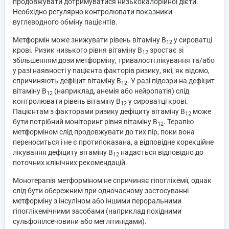
продовжувати дотримуватися низькокалорійної дієти.
Необхідно регулярно контролювати показники
вуглеводного обміну пацієнтів.
Метформін може знижувати рівень вітаміну В
у сироватці
12
крові. Ризик низького рівня вітаміну B
зростає зі
12
збільшенням дози метформіну, тривалості лікування та/або
у разі наявності у пацієнта факторів ризику, які, як відомо,
спричиняють дефіцит вітаміну B
. У разі підозри на дефіцит
12
вітаміну В
(наприклад, анемія або нейропатія) слід
12
контролювати рівень вітаміну В
у сироватці крові.
12
Пацієнтам з факторами ризику дефіциту вітаміну В
може
12
бути потрібний моніторинг рівня вітаміну В
. Терапію
12
метформіном слід продовжувати до тих пір, поки вона
переноситься і не є протипоказана, а відповідне корекційне
лікування дефіциту вітаміну B
надається відповідно до
12
поточних клінічних рекомендацій.
Монотерапія метформіном не спричиняє гіпоглікемії, однак
слід бути обережним при одночасному застосуванні
метформіну з інсуліном або іншими пероральними
гіпоглікемічними засобами (наприклад похідними
сульфонілсечовини або меглітинідами).