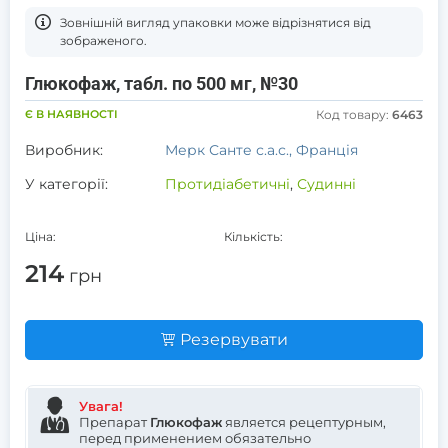
Зовнішній вигляд упаковки може відрізнятися від
зображеного.
Глюкофаж, табл. по 500 мг, №30
Є В НАЯВНОСТІ
Код товару:
6463
Виробник:
Мерк Санте с.а.с., Франція
У категорії:
Протидіабетичні
,
Судинні
Ціна:
Кількість:
214
грн
Резервувати
Увага!
Препарат
Глюкофаж
является рецептурным,
перед применением обязательно