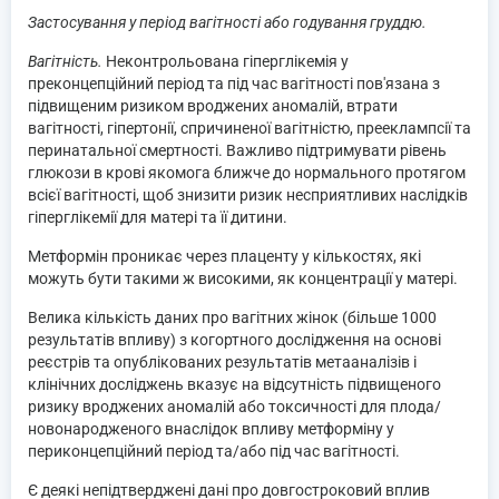
Застосування у період вагітності або годування груддю.
Вагітність.
Неконтрольована гіперглікемія у
преконцепційний період та під час вагітності пов'язана з
підвищеним ризиком вроджених аномалій, втрати
вагітності, гіпертонії, спричиненої вагітністю, прееклампсії та
перинатальної смертності. Важливо підтримувати рівень
глюкози в крові якомога ближче до нормального протягом
всієї вагітності, щоб знизити ризик несприятливих наслідків
гіперглікемії для матері та її дитини.
Метформін проникає через плаценту у кількостях, які
можуть бути такими ж високими, як концентрації у матері.
Велика кількість даних про вагітних жінок (більше 1000
результатів впливу) з когортного дослідження на основі
реєстрів та опублікованих результатів метааналізів і
клінічних досліджень вказує на відсутність підвищеного
ризику вроджених аномалій або токсичності для плода/
новонародженого внаслідок впливу метформіну у
периконцепційний період та/або під час вагітності.
Є деякі непідтверджені дані про довгостроковий вплив