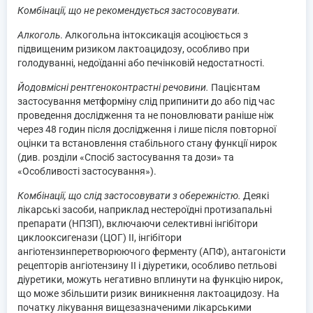
Комбінації, що не рекомендується застосовувати.
Алкоголь
. Алкогольна інтоксикація асоціюється з
підвищеним ризиком лактоацидозу, особливо при
голодуванні, недоїданні або печінковій недостатності.
Йодовмісні рентгеноконтрастні речовини.
Пацієнтам
застосування метформіну слід припинити до або під час
проведення дослідження та не поновлювати раніше ніж
через 48 годин після дослідження і лише після повторної
оцінки та встановлення стабільного стану функції нирок
(див. розділи «Спосіб застосування та дози» та
«Особливості застосування»).
Комбінації, що слід застосовувати з обережністю.
Деякі
лікарські засоби, наприклад нестероїдні протизапальні
препарати (НПЗП), включаючи селективні інгібітори
циклооксигенази (ЦОГ) II, інгібітори
ангіотензинперетворюючого ферменту (АПФ), антагоністи
рецепторів ангіотензину II і діуретики, особливо петльові
діуретики, можуть негативно вплинути на функцію нирок,
що може збільшити ризик виникнення лактоацидозу. На
початку лікування вищезазначеними лікарськими