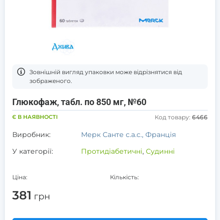
Зовнішній вигляд упаковки може відрізнятися від
зображеного.
Глюкофаж, табл. по 850 мг, №60
Є В НАЯВНОСТІ
Код товару:
6466
Виробник:
Мерк Санте с.а.с., Франція
У категорії:
Протидіабетичні
,
Судинні
Ціна:
Кількість:
381
грн