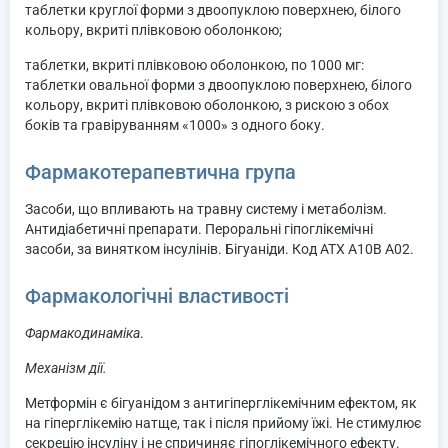
таблетки круглої форми з двоопуклою поверхнею, білого
кольору, вкриті плівковою оболонкою;
таблетки, вкриті плівковою оболонкою, по 1000 мг:
таблетки овальної форми з двоопуклою поверхнею, білого
кольору, вкриті плівковою оболонкою, з рискою з обох
боків та гравіруванням «1000» з одного боку.
Фармакотерапевтична група
Засоби, що впливають на травну систему і метаболізм.
Антидіабетичні препарати. Пероральні гіпоглікемічні
засоби, за винятком інсулінів. Бігуаніди. Код АТХ А10В А02.
Фармакологічні властивості
Фармакодинаміка
.
Механізм дії.
Метформін є бігуанідом з антигіперглікемічним ефектом, як
на гіперглікемію натще, так і після прийому їжі. Не стимулює
секрецію інсуліну і не спричиняє гіпоглікемічного ефекту.