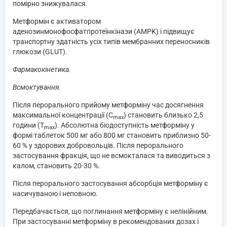
помірно знижувалася.
Метформін є активатором
аденозинмонофосфатпротеїнкінази (AMPK) і підвищує
транспортну здатність усіх типів мембранних переносників
глюкози (GLUT).
Фармакокінетика.
Всмоктування.
Після перорального прийому метформіну час досягнення
максимальної концентрації (С
) становить близько 2,5
max
години (Т
). Абсолютна біодоступність метформіну у
max
формі таблеток 500 мг або 800 мг становить приблизно 50-
60 % у здорових добровольців. Після перорального
застосування фракція, що не всмокталася та виводиться з
калом, становить 20-30 %.
Після перорального застосування абсорбція метформіну є
насичуваною і неповною.
Передбачається, що поглинання метформіну є нелінійним.
При застосуванні метформіну в рекомендованих дозах і