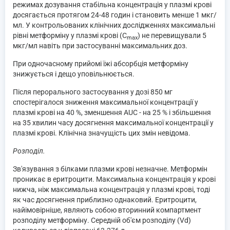
режимах дозування стабільна концентрація у плазмі крові
досягається протягом 24-48 годин і становить менше 1 мкг/
мл. У контрольованих клінічних дослідженнях максимальні
рівні метформіну у плазмі крові (С
) не перевищували 5
mах
мкг/мл навіть при застосуванні максимальних доз.
При одночасному прийомі їжі абсорбція метформіну
знижується і дещо уповільнюється.
Після перорального застосування у дозі 850 мг
спостерігалося зниження максимальної концентрації у
плазмі крові на 40 %, зменшення AUC - на 25 % і збільшення
на 35 хвилин часу досягнення максимальної концентрації у
плазмі крові. Клінічна значущість цих змін невідома.
Розподіл.
Зв'язування з білками плазми крові незначне. Метформін
проникає в еритроцити. Максимальна концентрація у крові
нижча, ніж максимальна концентрація у плазмі крові, тоді
як час досягнення приблизно однаковий. Еритроцити,
найімовірніше, являють собою вторинний компартмент
розподілу метформіну. Середній об'єм розподілу (Vd)