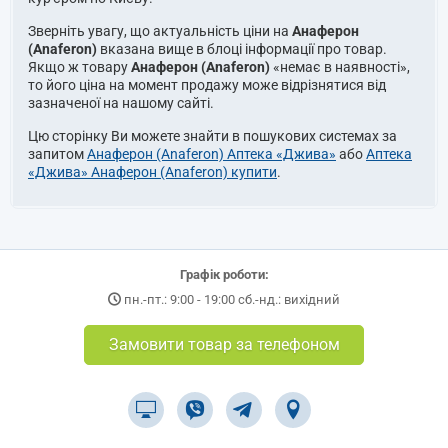
Зверніть увагу, що актуальність ціни на
Анаферон
(Anaferon)
вказана вище в блоці інформації про товар.
Якщо ж товару
Анаферон (Anaferon)
«немає в наявності»,
то його ціна на момент продажу може відрізнятися від
зазначеної на нашому сайті.
Цю сторінку Ви можете знайти в пошукових системах за
запитом
Анаферон (Anaferon) Аптека «Джива»
або
Аптека
«Джива» Анаферон (Anaferon) купити
.
Графік роботи:
пн.-пт.: 9:00 - 19:00 сб.-нд.: вихідний
Замовити товар за телефоном