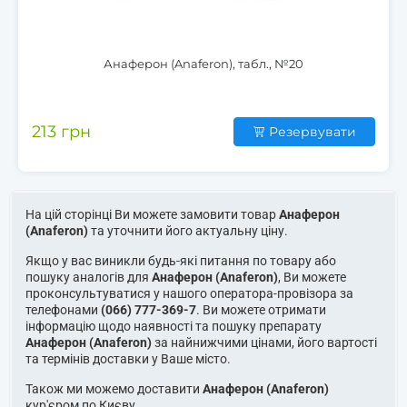
Анаферон (Anaferon), табл., №20
213 грн
Резервувати
На цій сторінці Ви можете замовити товар
Анаферон
(Anaferon)
та уточнити його актуальну ціну.
Якщо у вас виникли будь-які питання по товару або
пошуку аналогів для
Анаферон (Anaferon)
, Ви можете
проконсультуватися у нашого оператора-провізора за
телефонами
(066) 777-369-7
. Ви можете отримати
інформацію щодо наявності та пошуку препарату
Анаферон (Anaferon)
за найнижчими цінами, його вартості
та термінів доставки у Ваше місто.
Також ми можемо доставити
Анаферон (Anaferon)
кур'єром по Києву.