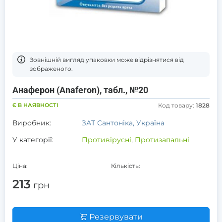
Зовнішній вигляд упаковки може відрізнятися від
зображеного.
Анаферон (Anaferon), табл., №20
Є В НАЯВНОСТІ
Код товару:
1828
Виробник:
ЗАТ Сантоніка, Україна
У категорії:
Противірусні
,
Протизапальні
Ціна:
Кількість:
213
грн
Резервувати