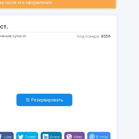
за после его оформления.
ст.
ечение суток от
Код товара:
8556
Резервировать
Like
Tweet
Share
Viber
E-mail