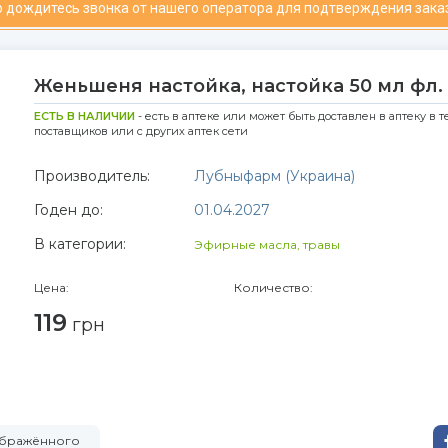
 дождитесь звонка от нашего оператора для подтверждения зака
Женьшеня настойка, настойка 50 мл фл. 
ЕСТЬ В НАЛИЧИИ
- есть в аптеке или может быть доставлен в аптеку в т
поставщиков или с других аптек сети
Производитель:
Лубныфарм (Украина)
Годен до:
01.04.2027
В категории:
Эфирные масла, травы
Цена:
Количество:
119
грн
зображённого