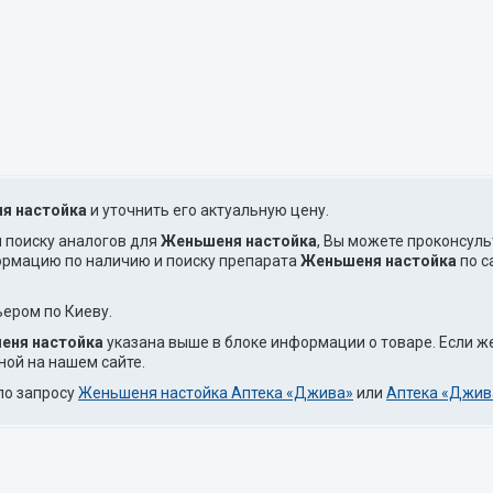
я настойка
и уточнить его актуальную цену.
и поиску аналогов для
Женьшеня настойка
, Вы можете проконсул
ормацию по наличию и поиску препарата
Женьшеня настойка
по с
ером по Киеву.
еня настойка
указана выше в блоке информации о товаре. Если ж
ной на нашем сайте.
по запросу
Женьшеня настойка Аптека «Джива»
или
Аптека «Джив