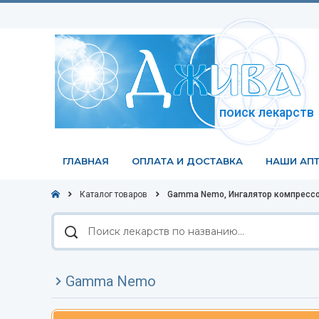
поиск лекарств
ГЛАВНАЯ
ОПЛАТА И ДОСТАВКА
НАШИ АПТ
Каталог товаров
Gamma Nemo, Ингалятор компрессо
Поиск
лекарств
по
названию
Gamma Nemo