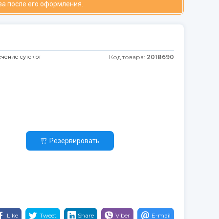
за после его оформления.
ечение суток от
Код товара:
2018690
Резервировать
Like
Tweet
Share
Viber
E-mail