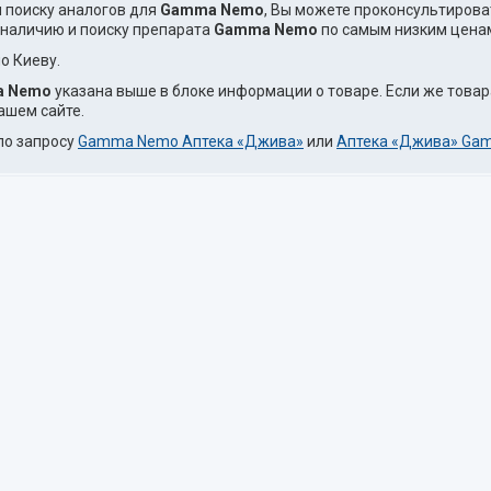
и поиску аналогов для
Gamma Nemo
, Вы можете проконсультирова
 наличию и поиску препарата
Gamma Nemo
по самым низким ценам,
о Киеву.
 Nemo
указана выше в блоке информации о товаре. Если же това
ашем сайте.
по запросу
Gamma Nemo Аптека «Джива»
или
Аптека «Джива» Ga