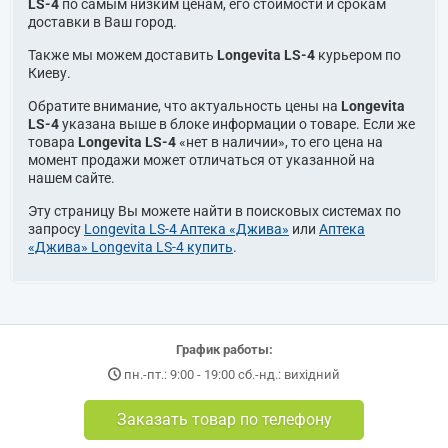
LS-4
по самым низким ценам, его стоимости и срокам
доставки в Ваш город.
Также мы можем доставить
Longevita LS-4
курьером по
Киеву.
Обратите внимание, что актуальность цены на
Longevita
LS-4
указана выше в блоке информации о товаре. Если же
товара
Longevita LS-4
«нет в наличии», то его цена на
момент продажи может отличаться от указанной на
нашем сайте.
Эту страницу Вы можете найти в поисковых системах по
запросу
Longevita LS-4 Аптека «Джива»
или
Аптека
«Джива» Longevita LS-4 купить
.
График работы:
пн.-пт.: 9:00 - 19:00 сб.-нд.: вихідний
Заказать товар по телефону