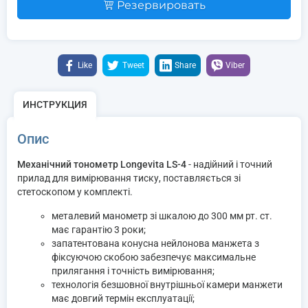
Резервировать
Like
Tweet
Share
Viber
ИНСТРУКЦИЯ
Опис
Механічний тонометр Longevita LS-4
- надійний і точний
прилад для вимірювання тиску, поставляється зі
стетоскопом у комплекті.
металевий манометр зі шкалою до 300 мм рт. ст.
має гарантію 3 роки;
запатентована конусна нейлонова манжета з
фіксуючою скобою забезпечує максимальне
прилягання і точність вимірювання;
технологія безшовної внутрішньої камери манжети
має довгий термін експлуатації;