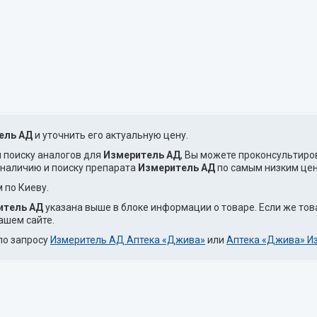
ель АД
и уточнить его актуальную цену.
и поиску аналогов для
Измеритель АД
, Вы можете проконсультиро
 наличию и поиску препарата
Измеритель АД
по самым низким цена
 по Киеву.
итель АД
указана выше в блоке информации о товаре. Если же то
ашем сайте.
по запросу
Измеритель АД Аптека «Джива»
или
Аптека «Джива» И