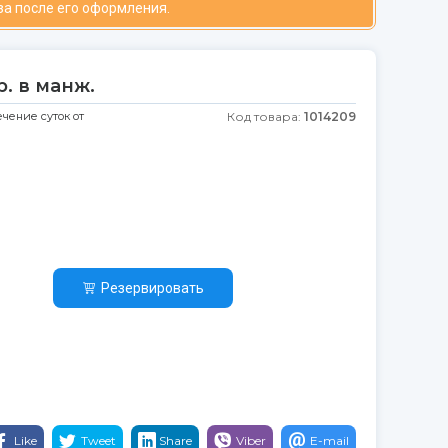
за после его оформления.
. в манж.
ечение суток от
Код товара:
1014209
Резервировать
Like
Tweet
Share
Viber
E-mail