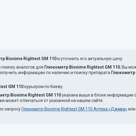
р Bionime Rightest GM 110
и уточнить его актуальную цену.
и поиску аналогов для
Глюкометр Bionime Rightest GM 110
, Вы мо
 получить информацию по наличию и поиску препарата
Глюкометр 
test GM 110
курьером по Киеву.
етр Bionime Rightest GM 110
указана выше в блоке информации о
жи может отличаться от указанной на нашем сайте.
по запросу
Глюкометр Bionime Rightest GM 110 Аптека «Джива»
ил