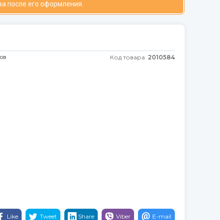
за после его оформления.
ков
Код товара:
2010584
Like
Tweet
Share
Viber
E-mail