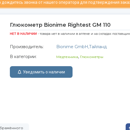
 дождитесь звонка от нашего оператора для подтверждения зака
Глюкометр Bionime Rightest GM 110
НЕТ В НАЛИЧИИ
- товара нет в наличии в аптеке и на складах поставщи
Производитель:
Bionime GmbH,Тайланд
В категории:
,
Медтехника
Глюкометры
Уведомить о наличии
зображённого