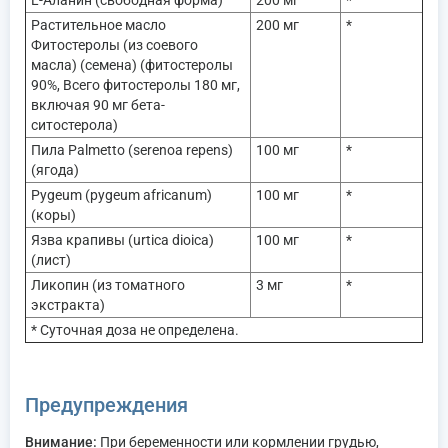
Растительное масло
200 мг
*
Фитостеролы (из соевого
масла) (семена) (фитостеролы
90%, Всего фитостеролы 180 мг,
включая 90 мг бета-
ситостерола)
Пила Palmetto (serenoa repens)
100 мг
*
(ягода)
Pygeum (pygeum africanum)
100 мг
*
(коры)
Язва крапивы (urtica dioica)
100 мг
*
(лист)
Ликопин (из томатного
3 мг
*
экстракта)
* Суточная доза не определена.
Предупреждения
Внимание:
При беременности или кормлении грудью,