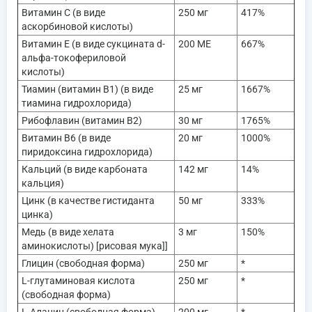
Витамин С (в виде
250 мг
417%
аскорбиновой кислоты)
Витамин Е (в виде сукцината d-
200 МЕ
667%
альфа-токофериловой
кислоты)
Тиамин (витамин B1) (в виде
25 мг
1667%
тиамина гидрохлорида)
Рибофлавин (витамин B2)
30 мг
1765%
Витамин B6 (в виде
20 мг
1000%
пиридоксина гидрохлорида)
Кальций (в виде карбоната
142 мг
14%
кальция)
Цинк (в качестве гистиданта
50 мг
333%
цинка)
Медь (в виде хелата
3 мг
150%
аминокислоты) [рисовая мука]]
Глицин (свободная форма)
250 мг
*
L-глутаминовая кислота
250 мг
*
(свободная форма)
L-Аланин (свободная форма)
200 мг
*