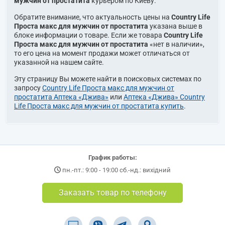
мужчин от простатита
курьером по Киеву.
Обратите внимание, что актуальность цены на
Country Life
Проста макс для мужчин от простатита
указана выше в
блоке информации о товаре. Если же товара
Country Life
Проста макс для мужчин от простатита
«нет в наличии»,
то его цена на момент продажи может отличаться от
указанной на нашем сайте.
Эту страницу Вы можете найти в поисковых системах по
запросу
Country Life Проста макс для мужчин от
простатита Аптека «Джива»
или
Аптека «Джива» Country
Life Проста макс для мужчин от простатита купить
.
График работы:
пн.-пт.: 9:00 - 19:00 сб.-нд.: вихідний
Заказать товар по телефону