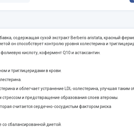
бавка, содержащая сухой экстракт Berberis aristata, красный фер
иетой он способствует контролю уровня холестерина и триглицерид
фолиевую кислоту, кофермент Q10 и астаксантин.
ном и триглицеридами в крови.
лестерина.
стерина и облегчает устранение LDL-холестерина, улучшая таким 
ым стрессом и предотвращение образования слоев атеромы.
торая считается сердечно-сосудистым фактором риска
е со сбалансированной диетой.