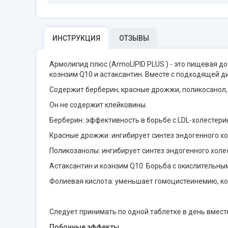
ИНСТРУКЦИЯ
ОТЗЫВЫ
Армолипид плюс (ArmoLIPID PLUS ) - это пищевая до
коэнзим Q10 и астаксантин. Вместе с подходящей д
Содержит берберин, красные дрожжи, поликосанол, 
Он не содержит клейковины.
Берберин: эффективность в борьбе с LDL-холестери
Красные дрожжи: ингибирует синтез эндогенного хо
Поликозанолы: ингибирует синтез эндогенного холе
Астаксантин и коэнзим Q10: Борьба с окислительн
Фолиевая кислота: уменьшает гомоцистеинемию, ко
Следует принимать по одной таблетке в день вмест
Побочные эффекты