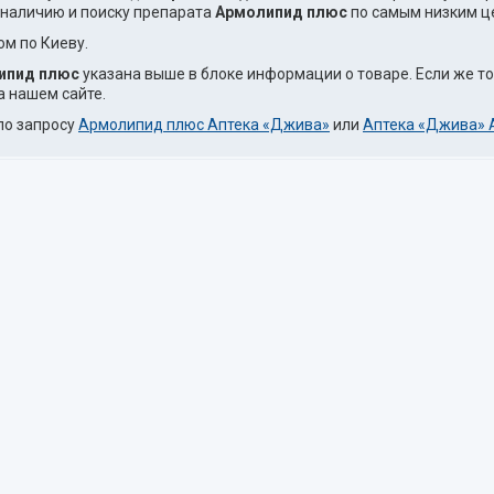
 наличию и поиску препарата
Армолипид плюс
по самым низким це
м по Киеву.
ипид плюс
указана выше в блоке информации о товаре. Если же т
а нашем сайте.
по запросу
Армолипид плюс Аптека «Джива»
или
Аптека «Джива» 