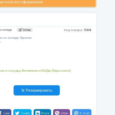
за после его оформления.
о склада
Код товара:
1588
Склад
и со склада. Время
.
,
ны и сосуды
Витамины и БАДы (Евросоюз)
Резервировать
Like
Tweet
Share
Viber
E-mail