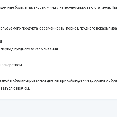
ечные боли, в частности, у лиц с непереносимостью статинов. П
льзуемого продукта; беременность, период грудного вскармливан
и
 период грудного вскармливания.
я лекарством.
азной и сбалансированной диетой при соблюдении здорового обра
ваться с врачом.