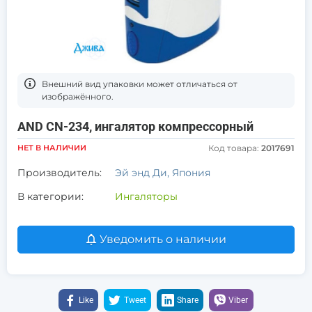
Bнешний вид упаковки может отличаться от
изображённого.
AND CN-234, ингалятор компрессорный
НЕТ В НАЛИЧИИ
Код товара:
2017691
Производитель:
Эй энд Ди, Япония
В категории:
Ингаляторы
Уведомить о наличии
Like
Tweet
Share
Viber