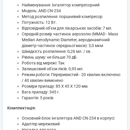
Найменування: Інгалятор компресорний
Модель: AND CN-234
Метод розпилення: поршневий компресор
Потужність: 12 Вт.
Відповідний об'єм для лікарських засобів: 7 мл.
Середній розмір частинок аерозолю (MMAD - Mass
Median Aerodynamic Diameter, аеродинамічний
діаметр частинок середньої маси): 3,0 мкм
Швидкість розпилення: 0,26 мл. / хв.
Рівень шуму: не більше 70 дБ
Робота від мережі: Так
Залишковий об'єм ліків: 0,95 мл.
Режим роботи: Переривистий - 20 хвилин включено
/ 40 хвилин вимкнено
Розміри приладу: 85 X 45 X 120 мм.
Вага приладу: 345 г.
Гарантія: 5 років
Комплектація:
Основний блок інгалятора AND CN-234 в корпусі
Адаптер мережевий
Насадка для рота