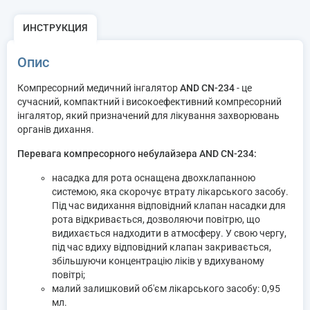
ИНСТРУКЦИЯ
Опис
Компресорний медичний інгалятор
AND CN-234
- це
сучасний, компактний і високоефективний компресорний
інгалятор, який призначений для лікування захворювань
органів дихання.
Перевага компресорного небулайзера AND CN-234:
насадка для рота оснащена двохклапанною
системою, яка скорочує втрату лікарського засобу.
Під час видихання відповідний клапан насадки для
рота відкривається, дозволяючи повітрю, що
видихається надходити в атмосферу. У свою чергу,
під час вдиху відповідний клапан закривається,
збільшуючи концентрацію ліків у вдихуваному
повітрі;
малий залишковий об'єм лікарського засобу: 0,95
мл.