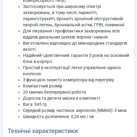
компресорного типу)
Застосовується при широкому спектрі
захворювань, в тому числі: ларингіті,
ларинготрахеїті, бронхіті, хронічній обструктивній
хворобі легень, бронхіальній астмі, ГРВІ, пневмонії
Для лікування і профілактики захворювань всіх
відділів дихальних шляхів: верхніх і нижніх
Виготовлено відповідно до міжнародних стандартів
якості
Надійний і довговічний: гарантія 5 років на основний
блок в корпусі
Простий в експлуатації: легке управління однією
кнопкою
З функцією захисту компресора від перегріву
Компактний розмір
20 хвилин безперервної роботи
Доросла та дитяча маски в комплекті
Вага: 345 гр.
Середній розмір частинок аерозолю (MMAD): 3 мкм
Швидкість розпилення: 0,26 мл / хв
Технічні характеристики