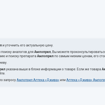
л
и уточнить его актуальную цену.
и поиску аналогов для
Амлоприл
, Вы можете проконсультироватьс
чию и поиску препарата
Амлоприл
по самым низким ценам, его сто
иеву.
рил
указана выше в блоке информации о товаре. Если же товара
А
йте.
по запросу
Амлоприл Аптека «Джива»
или
Аптека «Джива» Амлопр