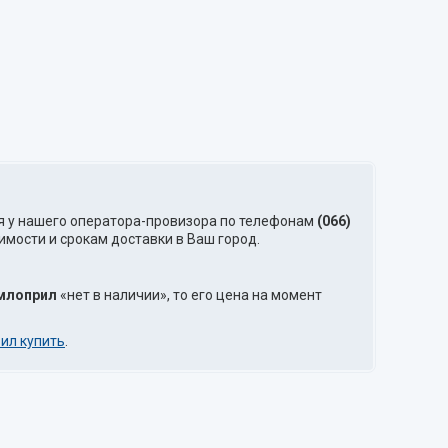
я у нашего оператора-провизора по телефонам
(066)
имости и срокам доставки в Ваш город.
млоприл
«нет в наличии», то его цена на момент
ил купить
.