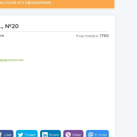
за после его оформления.
., №20
ков
Код товара:
1760
ардиология
Like
Tweet
Share
Viber
E-mail