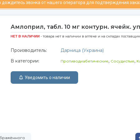
 дождитесь звонка от нашего оператора для подтверждения зака
Амлоприл, табл. 10 мг контурн. ячейк. уп
НЕТ В НАЛИЧИИ
- товара нет в наличии в аптеке и на складах поставщи
Производитель:
Дарница (Украина)
В категории:
,
,
Противодиабетические
Сосудистые
К
Уведомить о наличии
зображённого