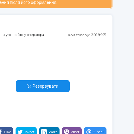
ення після його оформлення.
авки уточнюйте у оператора
Код товару:
2018971
Резервувати
Like
Tweet
Share
Viber
E-mail