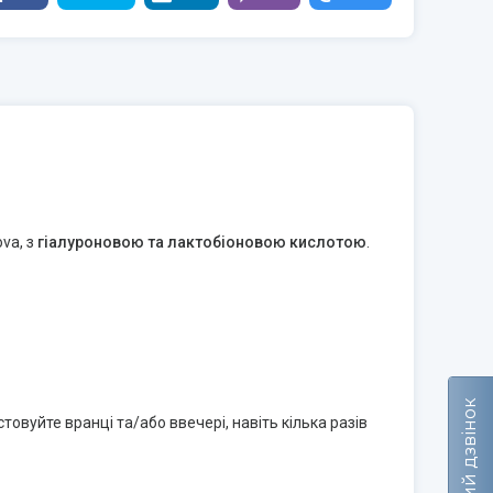
va, з
гіалуроновою та лактобіоновою кислотою
.
Зворотний дзвінок
овуйте вранці та/або ввечері, навіть кілька разів