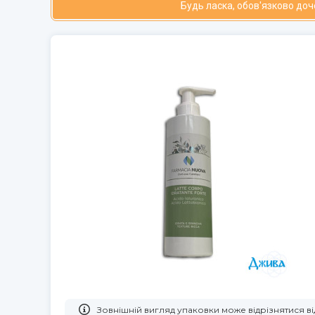
Будь ласка, обов'язково до
Зовнішній вигляд упаковки може відрізнятися 