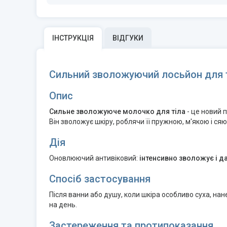
ІНСТРУКЦІЯ
ВІДГУКИ
Сильний зволожуючий лосьйон для 
Опис
Сильне зволожуюче молочко для тіла
- це новий 
Він зволожує шкіру, роблячи її пружною, м'якою і ся
Дія
Оновлюючий антивіковий:
інтенсивно зволожує і да
Спосіб застосування
Після ванни або душу, коли шкіра особливо суха, нан
на день.
Застереження та протипоказання