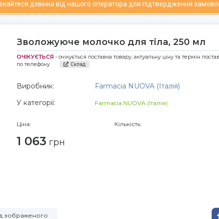
чекайтеся дзвінка від нашого оператора для підтвердження замовл
Зволожуюче молочко для тіла, 250 мл
ОЧІКУЄТЬСЯ
- очікується поставка товару, актуальну ціну та термін пост
по телефону
Склад
Виробник:
Farmacia NUOVA (Італія)
У категорії:
Farmacia NUOVA (Італія)
Ціна:
Кількість:
1 063
грн
від зображеного