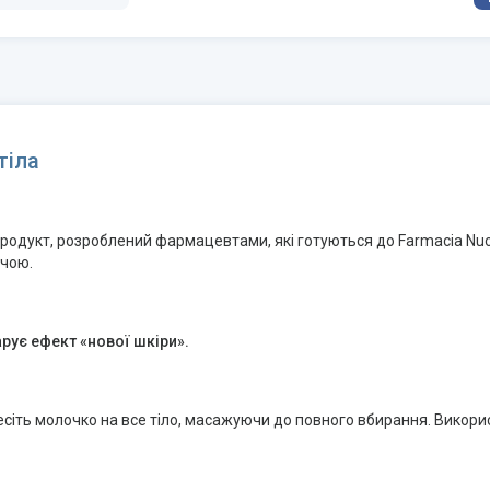
тіла
продукт, розроблений фармацевтами, які готуються до Farmacia Nuo
ючою.
рує ефект «нової шкіри».
есіть молочко на все тіло, масажуючи до повного вбирання. Використ