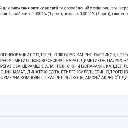
й для
зниження ризику алергії
та розроблений у співпраці з уніве
бени
. Парабени < 0,0001% (1 ppm), нікель < 0,0001% (1 ppm), глютен 
РОГЕНІЗОВАНИЙ ПОЛІДЕЦЕН, ОЛІЯ ОЛУС, КАПРИЛІЛМЕТИКОН, ЦЕТ
, PEG-20 МЕТИЛГЛЮКОЗО СЕСКВІСТЕАРАТ, ДИМЕТИКОН, ГІАЛУРОН
ЕГАЛОЗА, ЦЕРАМІД 3, АЛАНТОЇН, C13-14 ІЗОПАРАФІН, КАНДЕЛІ
ЦИННАМАТ, ДИНАТРІЮ ЕДТА, ЕТИЛГЕКСИЛГЛІЦЕРИН, ГІДРОГЕНІЗ
ФУМЕРНА КОМПОЗИЦІЯ, КАПРИЛІЛГЛІКОЛЬ, АМОНІЙ АКРИЛОЇЛДИ