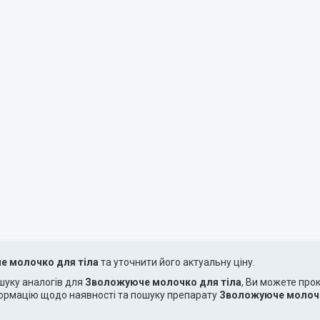
е молочко для тіла
та уточнити його актуальну ціну.
ошуку аналогів для
Зволожуюче молочко для тіла
, Ви можете про
формацію щодо наявності та пошуку препарату
Зволожуюче молочк