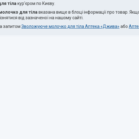
ля тіла
кур'єром по Києву.
олочко для тіла
вказана вище в блоці інформації про товар. Якщ
ізнятися від зазначеної на нашому сайті.
за запитом
Зволожуюче молочко для тіла Аптека «Джива»
або
Апте