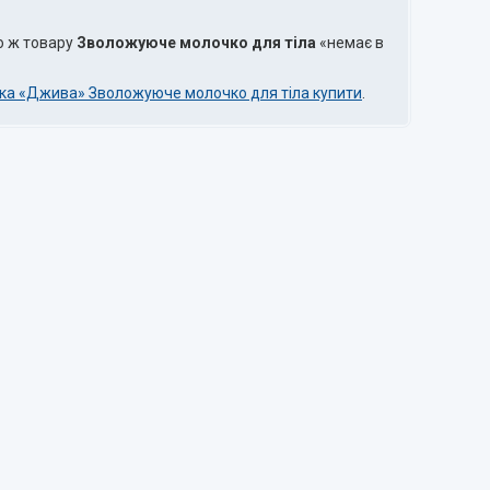
о ж товару
Зволожуюче молочко для тіла
«немає в
ка «Джива» Зволожуюче молочко для тіла купити
.