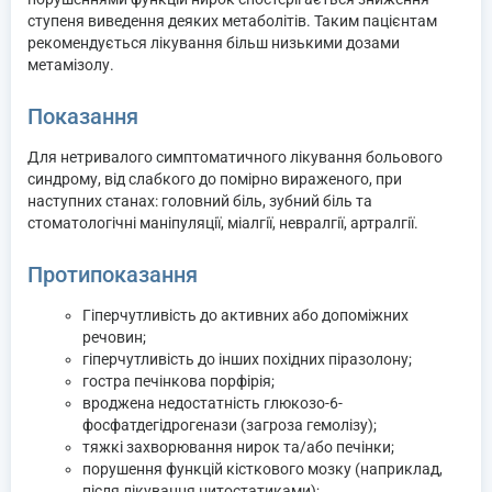
ступеня виведення деяких метаболітів. Таким пацієнтам
рекомендується лікування більш низькими дозами
метамізолу.
Показання
Для нетривалого симптоматичного лікування больового
синдрому, від слабкого до помірно вираженого, при
наступних станах: головний біль, зубний біль та
стоматологічні маніпуляції, міалгії, невралгії, артралгії.
Протипоказання
Гіперчутливість до активних або допоміжних
речовин;
гіперчутливість до інших похідних піразолону;
гостра печінкова порфірія;
вроджена недостатність глюкозо-6-
фосфатдегідрогенази (загроза гемолізу);
тяжкі захворювання нирок та/або печінки;
порушення функцій кісткового мозку (наприклад,
після лікування цитостатиками);