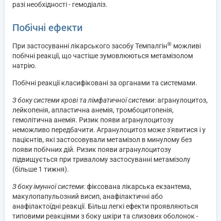
разі необхідності - гемодіаліз.
Побічні ефекти
®
При застосуванні лікарського засобу Темпалгін
можливі
побічні реакції, що частіше зумовлюються метамізолом
натрію.
Побічні реакції класифіковані за органами та системами.
З боку системи крові та лімфатичної системи
: агранулоцитоз,
лейкопенія, апластична анемія, тромбоцитопенія,
гемолітична анемія. Ризик появи агранулоцитозу
неможливо передбачити. Агранулоцитоз може з'явитися і у
пацієнтів, які застосовували метамізол в минулому без
появи побічних дій. Ризик появи агранулоцитозу
підвищується при тривалому застосуванні метамізолу
(більше 1 тижня).
З боку імунної системи:
фіксована лікарська екзантема,
макулопапульозний висип, анафілактичні або
анафілактоїдні реакції. Більш легкі ефекти проявляються
типовими реакціями з боку шкіри та слизових оболонок -