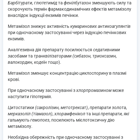
Барбітурати, глютетимід
та
фенілбутазон
зменшують силу та
скорочують термін фармакодинамічних ефектів метамізолу
внаслідок індукції ензимів печінки.
Метамізол знижує активність
кумаринових антикоагулянтів
при одночасному застосуванні через індукцію печінкових
ензимів.
Аналгезивна дія препарату посилюється
седативними
засобами
та
транквілізаторами (сибазон, триоксазин,
валокордин, кодеїн тощо
).
Метамізол зменшує концентрацію
циклоспорину
в плазмі
крові.
При одночасному застосуванні з
хлорпромазином
може
наступити гіпотермія.
Цитостатики (сакролізин, метотрексат)
,
препарати золота
,
мерказоліл (тіамазол)
,
хлорамфенікол
та інші
препарати, які
гальмують гемопоез
, посилюють мієлотоксичну дію
метамізолу.
Необхідна обережність при одночасному застосуванні з