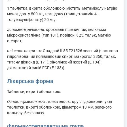
1 таблетка, вкрита оболонкою, містить: метамізолу натрію
моногідрату 500 мг, темпідону (триацетонамін-4-
толуенсульфонату) 20 мг;
допоміжні речовини:
крохмаль пшеничний, целюлоза
мікрокристалічна (тип 101), повідон К 25, тальк, магнію
стеарат;
плівкове покриття:
Опадрай ІІ 85 F21526 зелений (частково
гідролізований полівініловий спирт, макрогол 3350, тальк,
титану діоксид (Е 171), хіноліновий жовтий (Е 104),
діамантовий синій FCF (E 133)).
Лікарська форма
Таблетки, вкриті оболонкою.
Основні фізико-хімічні властивості:
круглі двояковипуклі
таблетки, вкриті оболонкою, діаметром 13 мм, зеленого
кольору, без запаху.
Фармакотерапевтична група