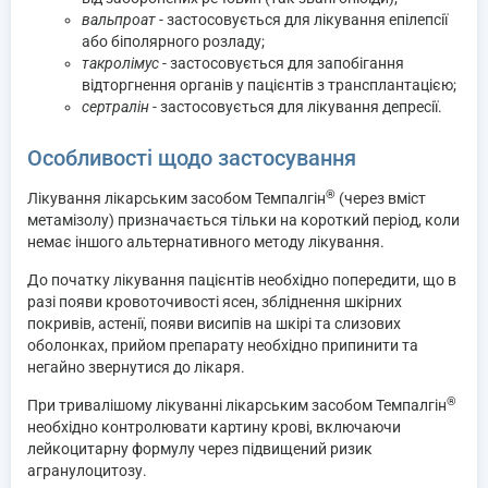
вальпроат
- застосовується для лікування епілепсії
або біполярного розладу;
такролімус
- застосовується для запобігання
відторгнення органів у пацієнтів з трансплантацією;
сертралін
- застосовується для лікування депресії.
Особливості щодо застосування
®
Лікування лікарським засобом Темпалгін
(через вміст
метамізолу) призначається тільки на короткий період, коли
немає іншого альтернативного методу лікування.
До початку лікування пацієнтів необхідно попередити, що в
разі появи кровоточивості ясен, збліднення шкірних
покривів, астенії, появи висипів на шкірі та слизових
оболонках, прийом препарату необхідно припинити та
негайно звернутися до лікаря.
®
При тривалішому лікуванні лікарським засобом Темпалгін
необхідно контролювати картину крові, включаючи
лейкоцитарну формулу через підвищений ризик
агранулоцитозу.