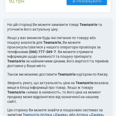
92 грн
Резервувати
На цій сторінці Ви можете замовити товар
Темпалгін
та
уточнити його актуальну ціну.
Якщо у вас виникли будь-які питання по товару або
пошуку аналогів для
Темпалгін
, Ви можете
проконсультуватися у нашого оператора-провізора за
телефонами
(066) 777-369-7
. Ви можете отримати
інформацію щодо наявності та пошуку препарату
Темпалгін
за найнижчими цінами, його вартості та термінів
доставки у Ваше місто.
Також ми можемо доставити
Темпалгін
кур'єром по Києву.
Зверніть увагу, що актуальність ціни на
Темпалгін
вказана
вище в блоці інформації про товар. Якщо ж товару
Темпалгін
«немає в наявності», то його ціна на момент
продажу може відрізнятися від зазначеної на нашому
сайті.
Цю сторінку Ви можете знайти в пошукових системах за
запитом
Темпалгін Аптека «Джива»
або
Аптека «Джива»