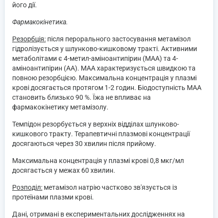
його дії.
Фармакокінетика.
Резорбція:
після перорального застосування метамізол
гідролізується у шлунково-кишковому тракті. Активними
метаболітами є 4-метил-аміноантипірин (МАА) та 4-
аміноантипірин (АА). МАА характеризується швидкою та
повною резорбцією. Максимальна концентрація у плазмі
крові досягається протягом 1-2 годин. Біодоступність МАА
становить близько 90 %. Їжа не впливає на
фармакокінетику метамізолу.
Темпідон резорбується у верхніх відділах шлунково-
кишкового тракту. Терапевтичні плазмові концентрації
досягаються через 30 хвилин після прийому.
Максимальна концентрація у плазмі крові 0,8 мкг/мл
досягається у межах 60 хвилин.
Розподіл:
метамізол натрію частково зв'язується із
протеїнами плазми крові.
Дані, отримані в експериментальних дослідженнях на