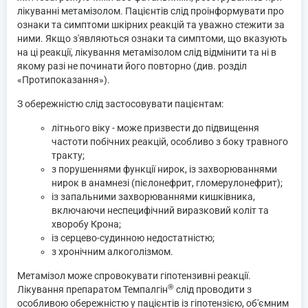
лікуванні метамізолом. Пацієнтів слід проінформувати про
ознаки та симптоми шкірних реакцій та уважно стежити за
ними. Якщо з'являються ознаки та симптоми, що вказують
на ці реакції, лікування метамізолом слід відмінити та ні в
якому разі не починати його повторно (див. розділ
«Протипоказання»).
З обережністю слід застосовувати пацієнтам:
літнього віку - може призвести до підвищення
частоти побічних реакцій, особливо з боку травного
тракту;
з порушеннями функції нирок, із захворюваннями
нирок в анамнезі (пієлонефрит, гломерулонефрит);
із запальними захворюваннями кишківника,
включаючи неспецифічний виразковий коліт та
хворобу Крона;
із серцево-судинною недостатністю;
з хронічним алкоголізмом.
Метамізол може спровокувати гіпотензивні реакції.
®
Лікування препаратом Темпалгін
слід проводити з
особливою обережністю у пацієнтів із гіпотензією, об'ємним