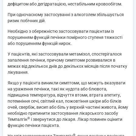
дефіцитом або дегідратацією, нестабільним кровообігом.
При одночасному застосуванні з алкоголем збільшується
ризик побічних дій.
Необхідно з обережністю застосовувати пацієнтам із
порушенням функцій печінки помірного ступеня тяжкості
або порушенням функцій нирок.
У пацієнтів, які застосовували метамізол, спостерігалося
запалення печінки, причому симптоми розвивалися в
межах від декількох днів до декількох місяців після початку
лікування.
Якщо у пацієнта виникли симптоми, що можуть вказувати
на ураження печінки, такі як нудота або блювота,
підвищена температура, відчуття втоми, втрата апетиту,
потемніння сечі, світлий кал, пожовтіння шкіри або білків
очей, свербіж, висип або біль у верхній частині живота, йому
необхідно припинити застосування лікарського засобу
®
Темпалгін
і звернутися до лікаря. Лікар повинен оцінити
функцію печінки пацієнта.
®
Не слід застосовувати Темпалгін
, якщо раніше у пацієнта