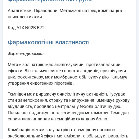
Аналгетики. Піразолони. Метамізол натрію, комбінації з
психолептиками.
Код АТХ N02B B72.
Фармакологічні властивості
Фармакодинаміка.
Метамізол натрію має аналгезуючий і протизапальний
ефекти. Він гальмує синтез простагландинів, пригнічуючи
циклооксигеназу, має мембраностабілізуючу дію, гальмує
утворення ендогенних пірогенів.
Темпідон має виражену анксіолітичну активність і усуває
стан занепокоєння, страху та напруження. Зменшує рухову
збудливість, проявляє центральну N-холінолітичну дію.
Посилює і подовжує аналгетичну дію метамізолу. Темпідон
сприятливо впливає на емоційну складову болю.
Комбінація метамізолу натрію та темпідону посилює
знеболювальний ефект метамізолу та збільшує тривалість