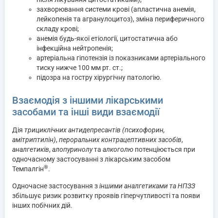
захворювання системи крові (апластична анемія,
лейкопенія та агранулоцитоз), зміна периферичного
складу крові;
анемія будь-якої етіології, цитостатична або
інфекційна нейтропенія;
артеріальна гіпотензія із показниками артеріального
тиску нижче 100 мм рт. ст.;
підозра на гостру хірургічну патологію.
Взаємодія з іншими лікарськими
засобами та інші види взаємодії
Дія
трициклічних антидепресантів (психофорин,
амітриптилін)
,
пероральних контрацептивних засобів
,
аналгетиків
,
алопуринолу
та
алкоголю
потенціюється при
одночасному застосуванні з лікарським засобом
®
Темпалгін
.
Одночасне застосування з
іншими аналгетиками та НПЗЗ
збільшує ризик розвитку проявів гіперчутливості та появи
інших побічних дій.