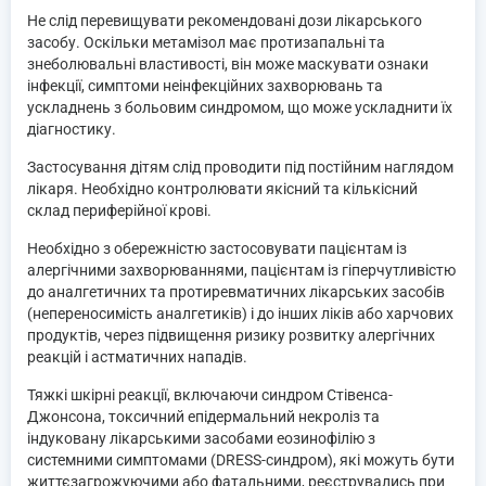
Не слід перевищувати рекомендовані дози лікарського
засобу. Оскільки метамізол має протизапальні та
знеболювальні властивості, він може маскувати ознаки
інфекції, симптоми неінфекційних захворювань та
ускладнень з больовим синдромом, що може ускладнити їх
діагностику.
Застосування дітям слід проводити під постійним наглядом
лікаря. Необхідно контролювати якісний та кількісний
склад периферійної крові.
Необхідно з обережністю застосовувати пацієнтам із
алергічними захворюваннями, пацієнтам із гіперчутливістю
до аналгетичних та протиревматичних лікарських засобів
(непереносимість аналгетиків) і до інших ліків або харчових
продуктів, через підвищення ризику розвитку алергічних
реакцій і астматичних нападів.
Тяжкі шкірні реакції, включаючи синдром Стівенса-
Джонсона, токсичний епідермальний некроліз та
індуковану лікарськими засобами еозинофілію з
системними симптомами (DRESS-синдром), які можуть бути
життєзагрожуючими або фатальними, реєструвались при