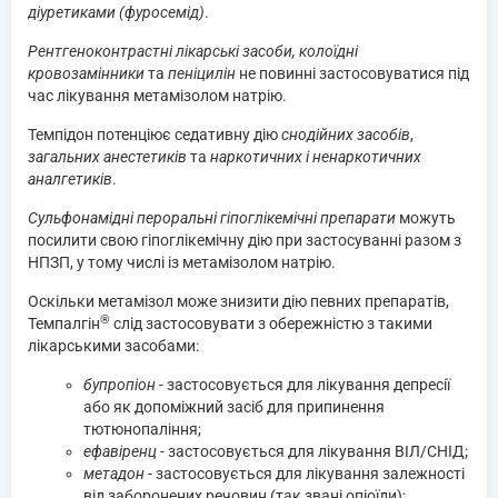
діуретиками (фуросемід)
.
Рентгеноконтрастні лікарські засоби, колоїдні
кровозамінники
та
пеніцилін
не повинні застосовуватися під
час лікування метамізолом натрію.
Темпідон потенціює седативну дію
снодійних засобів
,
загальних анестетиків
та
наркотичних і ненаркотичних
аналгетиків
.
Сульфонамідні пероральні гіпоглікемічні препарати
можуть
посилити свою гіпоглікемічну дію при застосуванні разом з
НПЗП, у тому числі із метамізолом натрію.
Оскільки метамізол може знизити дію певних препаратів,
®
Темпалгін
слід застосовувати з обережністю з такими
лікарськими засобами:
бупропіон
- застосовується для лікування депресії
або як допоміжний засіб для припинення
тютюнопаління;
ефавіренц
- застосовується для лікування ВІЛ/СНІД;
метадон
- застосовується для лікування залежності
від заборонених речовин (так звані опіоїди);