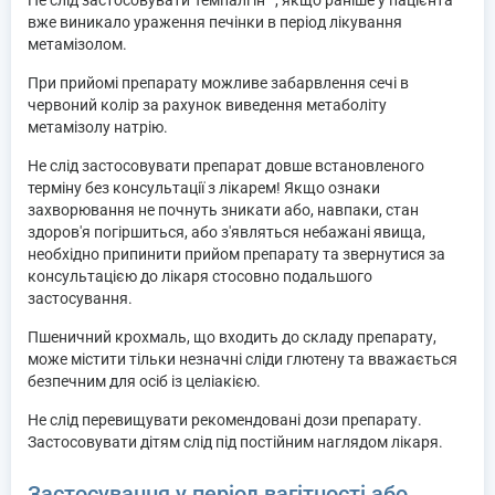
вже виникало ураження печінки в період лікування
метамізолом.
При прийомі препарату можливе забарвлення сечі в
червоний колір за рахунок виведення метаболіту
метамізолу натрію.
Не слід застосовувати препарат довше встановленого
терміну без консультації з лікарем! Якщо ознаки
захворювання не почнуть зникати або, навпаки, стан
здоров'я погіршиться, або з'являться небажані явища,
необхідно припинити прийом препарату та звернутися за
консультацією до лікаря стосовно подальшого
застосування.
Пшеничний крохмаль, що входить до складу препарату,
може містити тільки незначні сліди глютену та вважається
безпечним для осіб із целіакією.
Не слід перевищувати рекомендовані дози препарату.
Застосовувати дітям слід під постійним наглядом лікаря.
Застосування у період вагітності або