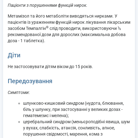
Пацієнти з порушеннями функцій нирок.
Метамізол та його метаболіти виводяться нирками. У
пацієнтів із ураженням функцій нирок лікування лікарським
®
засобом Темпалгін
слід проводити, використовуючи ½
рекомендованої дози для дорослих (максимальна добова
доза - 1 таблетка).
Діти
Не застосовувати дітям віком до 15 років.
Передозування
Симптоми
:
шлунково-кишковий синдром (нудота, блювання,
біль у шлунку, при застосуванні у великих дозах -
гематемезис і мелена);
церебральний синдром (меньєроподібні явища, шум
у вухах, слабкість, атаксія, сонливість, апное,
порушення свідомості, марення, кома з