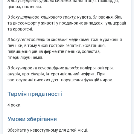
З боку серцево-судинної системи:
пальпітація, тахікардія,
ціаноз, гіпотензія.
З боку шлунково-кишкового тракту:
нудота, блювання, біль
та дискомфорт у животі; у поодиноких випадках - ульцерації
та кровотечі.
З боку гепатобіліарної системи:
медикаментозне ураження
печінки, в тому числі гострий гепатит, жовтяниця,
підвищення рівнів ферментів печінки, холестаз,
гіпербілірубінемія.
З боку нирок та сечовивідних шляхів:
поліурія, олігурія,
анурія, протеїнурія, інтерстиціальний нефрит. При
застосуванні високих доз - порушення функцій нирок.
Термін придатності
4 роки.
Умови зберігання
Зберігати у недоступному для дітей місці.