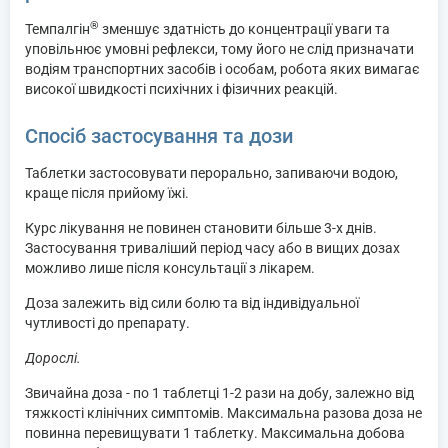
®
Темпалгін
зменшує здатність до концентрації уваги та
уповільнює умовні рефлекси, тому його не слід призначати
водіям транспортних засобів і особам, робота яких вимагає
високої швидкості психічних і фізичних реакцій.
Спосіб застосування та дози
Таблетки застосовувати перорально, запиваючи водою,
краще після прийому їжі.
Курс лікування не повинен становити більше 3-х днів.
Застосування триваліший період часу або в вищих дозах
можливо лише після консультації з лікарем.
Доза залежить від сили болю та від індивідуальної
чутливості до препарату.
Дорослі.
Звичайна доза - по 1 таблетці 1-2 рази на добу, залежно від
тяжкості клінічних симптомів. Максимальна разова доза не
повинна перевищувати 1 таблетку. Максимальна добова