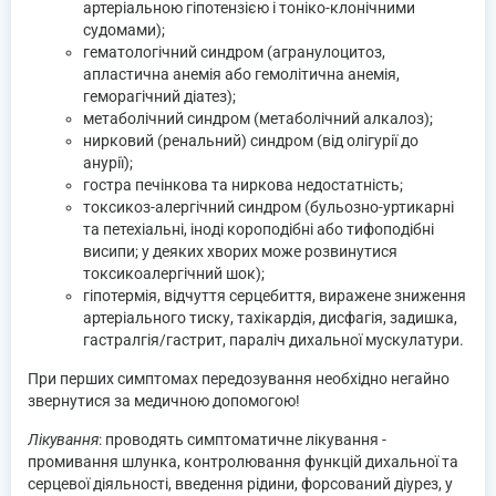
артеріальною гіпотензією і тоніко-клонічними
судомами);
гематологічний синдром (агранулоцитоз,
апластична анемія або гемолітична анемія,
геморагічний діатез);
метаболічний синдром (метаболічний алкалоз);
нирковий (ренальний) синдром (від олігурії до
анурії);
гостра печінкова та ниркова недостатність;
токсикоз-алергічний синдром (бульозно-уртикарні
та петехіальні, іноді короподібні або тифоподібні
висипи; у деяких хворих може розвинутися
токсикоалергічний шок);
гіпотермія, відчуття серцебиття, виражене зниження
артеріального тиску, тахікардія, дисфагія, задишка,
гастралгія/гастрит, параліч дихальної мускулатури.
При перших симптомах передозування необхідно негайно
звернутися за медичною допомогою!
Лікування
: проводять симптоматичне лікування -
промивання шлунка, контролювання функцій дихальної та
серцевої діяльності, введення рідини, форсований діурез, у