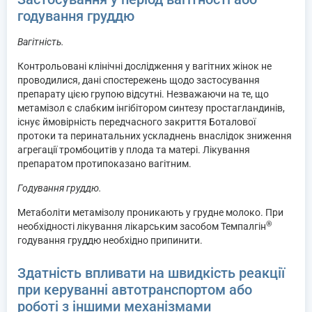
годування груддю
Вагітність.
Контрольовані клінічні дослідження у вагітних жінок не
проводилися, дані спостережень щодо застосування
препарату цією групою відсутні. Незважаючи на те, що
метамізол є слабким інгібітором синтезу простагландинів,
існує ймовірність передчасного закриття Боталової
протоки та перинатальних ускладнень внаслідок зниження
агрегації тромбоцитів у плода та матері. Лікування
препаратом протипоказано вагітним.
Годування груддю.
Метаболіти метамізолу проникають у грудне молоко. При
®
необхідності лікування лікарським засобом Темпалгін
годування груддю необхідно припинити.
Здатність впливати на швидкість реакції
при керуванні автотранспортом або
роботі з іншими механізмами