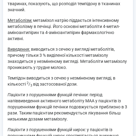
тваринах, показують, що розподіл темпідону в тканинах
значний.
Метаболізм:
метамізол натрію піддається інтенсивному
метаболізму в печінці. Його основні метаболіти 4-метил-
аміноантипірин та 4-аміноантипірин фармакологічно
активні.
Виведення:
виводиться з сечею у вигляді метаболітів,
причому тільки 3 % виділеної кількості метамізолу
знаходиться у незміненому вигляді. Метаболіти метамізолу
проникають у грудне молоко.
Темпідон виводиться з сечею у незміненому вигляді, в
2
кількості
/
від застосованої дози.
3
Пацієнти з порушеннями функцій печінки:
період
напіввиведення активного метаболіту МАА у пацієнтів із
порушеннями функцій печінки подовжується приблизно в 3
рази. Таким пацієнтам рекомендується лікування більш
низькими дозами метамізолу.
Пацієнти з порушеннями функцій нирок:
у пацієнтів із
порушеннями функцій нирок спостерігається зниження