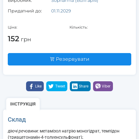
Виробник:
Sopharma (Болгарія)
Придатний до:
01.11.2029
Ціна:
Кількість:
152
грн
Резервувати
Like
Tweet
Share
Viber
ІНСТРУКЦІЯ
Склад
діючі речовини:
метамізол натрію моногідрат, темпідон
(триацетонамін-4-толуенсульфонат);