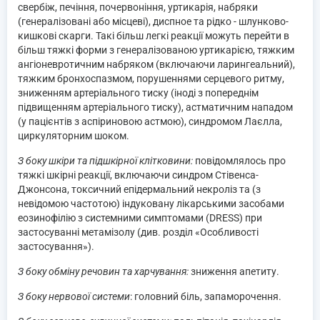
свербіж, печіння, почервоніння, уртикарія, набряки
(генералізовані або місцеві), диспное та рідко - шлунково-
кишкові скарги. Такі більш легкі реакції можуть перейти в
більш тяжкі форми з генералізованою уртикарією, тяжким
ангіоневротичним набряком (включаючи ларингеальний),
тяжким бронхоспазмом, порушеннями серцевого ритму,
зниженням артеріального тиску (іноді з попереднім
підвищенням артеріального тиску), астматичним нападом
(у пацієнтів з аспіриновою астмою), синдромом Лаєлла,
циркуляторним шоком.
З боку шкіри та підшкірної клітковини:
повідомлялось про
тяжкі шкірні реакції, включаючи синдром Стівенса-
Джонсона, токсичний епідермальний некроліз та (з
невідомою частотою) індуковану лікарськими засобами
еозинофілію з системними симптомами (DRESS) при
застосуванні метамізолу (див. розділ «Особливості
застосування»).
З боку обміну речовин та харчування:
зниження апетиту.
З боку нервової системи
: головний біль, запаморочення.