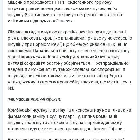
мішенню природного ГПП-1 - ендогенного гормону
інкретину, який потенціює глюкозозалежну секрецію
інсуліну β-клітинами та пригнічує секрецію глюкагону α-
клітинами підшлункової залози.
Ліксисенатид стимулює секрецію інсуліну при підвищенні
рівнів глюкози в крові, не впливаючи при цьому на секрецію
інсуліну при нормоглікемії, що обмежує ризик виникнення
гіпоглікемії. Паралельно пригнічується секреція глюкагону.
У разі виникнення гіпоглікемії рятувальний механізм у
вигляді секреції глюкагону зберігається. Постпрандіальне
введення ліксисенатиду також сповільнює спорожнення
шлунка, знижуючи таким чином швидкість абсорбції та
надходження в систему кровообігу глюкози, що міститься в
їжі.
Фармакодинамічні ефекти.
Комбінація інсуліну гларгіну та ліксисенатиду не впливає на
фармакодинаміку інсуліну гларгіну. Вплив комбінації
інсуліну гларгіну та ліксисенатиду на фармакодинаміку
ліксисенатиду не вивчався в рамках досліджень 1 фази.
Враховуючи відносно постійний профіль «концентрація/