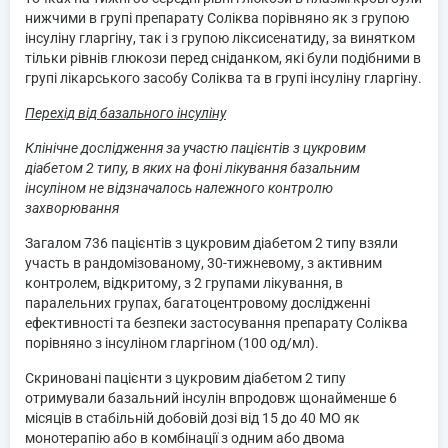
нижчими в групі препарату Соліква порівняно як з групою
інсуліну гларгіну, так і з групою ліксисенатиду, за винятком
тільки рівнів глюкози перед сніданком, які були подібними в
групі лікарського засобу Соліква та в групі інсуліну гларгіну.
Перехід від базального інсуліну
Клінічне дослідження за участю пацієнтів з цукровим
діабетом 2 типу, в яких на фоні лікування базальним
інсуліном не відзначалось належного контролю
захворювання
Загалом 736 пацієнтів з цукровим діабетом 2 типу взяли
участь в рандомізованому, 30-тижневому, з активним
контролем, відкритому, з 2 групами лікування, в
паралельних групах, багатоцентровому дослідженні
ефективності та безпеки застосування препарату Соліква
порівняно з інсуліном гларгіном (100 од/мл).
Скриновані пацієнти з цукровим діабетом 2 типу
отримували базальний інсулін впродовж щонайменше 6
місяців в стабільній добовій дозі від 15 до 40 МО як
монотерапію або в комбінації з одним або двома