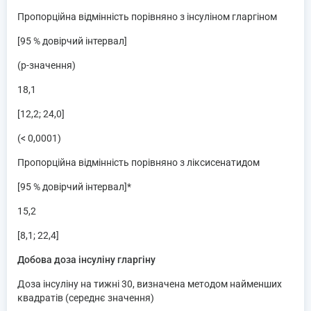
Пропорційна відмінність порівняно з інсуліном гларгіном
[95 % довірчий інтервал]
(p-значення)
18,1
[12,2; 24,0]
(< 0,0001)
Пропорційна відмінність порівняно з ліксисенатидом
[95 % довірчий інтервал]*
15,2
[8,1; 22,4]
Добова доза інсуліну гларгіну
Доза інсуліну на тижні 30, визначена методом найменших
квадратів (середнє значення)