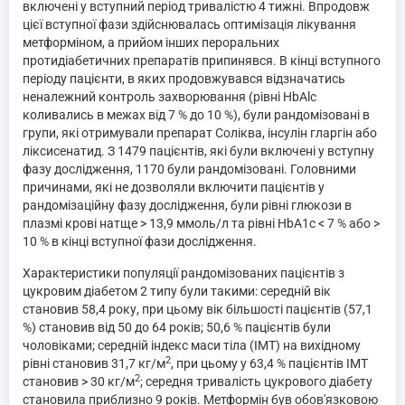
включені у вступний період тривалістю 4 тижні. Впродовж
цієї вступної фази здійснювалась оптимізація лікування
метформіном, а прийом інших пероральних
протидіабетичних препаратів припинявся. В кінці вступного
періоду пацієнти, в яких продовжувався відзначатись
неналежний контроль захворювання (рівні HbAlc
коливались в межах від 7 % до 10 %), були рандомізовані в
групи, які отримували препарат Соліква, інсулін гларгін або
ліксисенатид. З 1479 пацієнтів, які були включені у вступну
фазу дослідження, 1170 були рандомізовані. Головними
причинами, які не дозволяли включити пацієнтів у
рандомізаційну фазу дослідження, були рівні глюкози в
плазмі крові натще > 13,9 ммоль/л та рівні HbA1c < 7 % або >
10 % в кінці вступної фази дослідження.
Характеристики популяції рандомізованих пацієнтів з
цукровим діабетом 2 типу були такими: середній вік
становив 58,4 року, при цьому вік більшості пацієнтів (57,1
%) становив від 50 до 64 років; 50,6 % пацієнтів були
чоловіками; середній індекс маси тіла (ІМТ) на вихідному
2
рівні становив 31,7 кг/м
, при цьому у 63,4 % пацієнтів ІМТ
2
становив > 30 кг/м
; середня тривалість цукрового діабету
становила приблизно 9 років. Метформін був обов'язковою