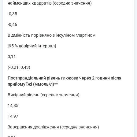
найменших квадратів (середнє значення)
-0,35
-0,46
Відмінність порівняно з інсуліном гларгіном
[95 % довірчий інтервал]
0,11
(-0,21; 0,43)
Постпрандіальний рівень глюкози через 2 години після
прийому їжі (ммоль/л)**
Вихідний рівень (середнє значення)
14,85
14,97
Завершення дослідження (середнє значення)