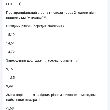
(< 0,0001)
Постпрандіальний рівень глюкози через 2 години після
прийому їжі (ммоль/л)**
Вихідний рівень (середнє значення)
15,19
14,61
14,72
Завершення дослідження (середнє значення)
9,15
11,35
9,99
Зміна порівняно з вихідним рівнем, визначена методом
найменших квадратів
-5,68