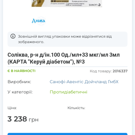
Зовнішній вигляд упаковки може відрізнятися від
зображеного.
Соліква, р-н д/ін.100 Од./мл+33 мкг/мл 3мл
(КАРТА "Керуй діабетом"), №3
Є В НАЯВНОСТІ
Код товару:
2016337
Виробник:
Санофі-Авентіс Дойчланд ГмбХ
У категорії:
Протидіабетичні
Ціна:
Кількість:
3 238
грн