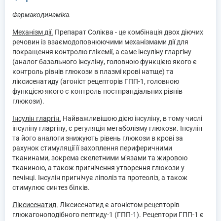
Фармакодинаміка.
Механізм дії.
Препарат Соліква - це комбінація двох діючих
речовин із взаємодоповнюючими механізмами дії для
покращення контролю глікемії, а саме інсуліну гларгіну
(аналог базального інсуліну, головною функцією якого є
контроль рівнів глюкози в плазмі крові натще) та
ліксисенатиду (агоніст рецепторів ГПП-1, головною
функцією якого є контроль постпрандіальних рівнів
глюкози).
Інсулін гларгін.
Найважливішою дією інсуліну, в тому числі
інсуліну гларгіну, є регуляція метаболізму глюкози. Інсулін
та його аналоги знижують рівень глюкози в крові за
рахунок стимуляції її захоплення периферичними
тканинами, зокрема скелетними м'язами та жировою
тканиною, а також пригнічення утворення глюкози у
печінці. Інсулін пригнічує ліполіз та протеоліз, а також
стимулює синтез білків.
Ліксисенатид.
Ліксисенатид є агоністом рецепторів
глюкагоноподібного пептиду-1 (ГПП-1). Рецептори ГПП-1 є