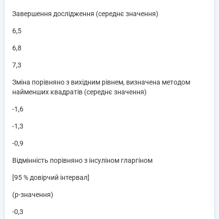
Завершення дослідження (середнє значення)
6,5
6,8
7,3
Зміна порівняно з вихідним рівнем, визначена методом
найменших квадратів (середнє значення)
-1,6
-1,3
-0,9
Відмінність порівняно з інсуліном гларгіном
[95 % довірчий інтервал]
(p-значення)
-0,3