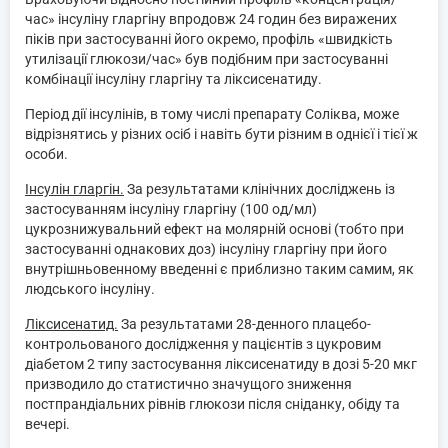
час» інсуліну гларгіну впродовж 24 годин без виражених
піків при застосуванні його окремо, профіль «швидкість
утилізації глюкози/час» був подібним при застосуванні
комбінації інсуліну гларгіну та ліксисенатиду.
Період дії інсулінів, в тому числі препарату Соліква, може
відрізнятись у різних осіб і навіть бути різним в однієї і тієї ж
особи.
Інсулін гларгін.
За результатами клінічних досліджень із
застосуванням інсуліну гларгіну (100 од/мл)
цукрознижувальний ефект на молярній основі (тобто при
застосуванні однакових доз) інсуліну гларгіну при його
внутрішньовенному введенні є приблизно таким самим, як
людського інсуліну.
Ліксисенатид.
За результатами 28-денного плацебо-
контрольованого дослідження у пацієнтів з цукровим
діабетом 2 типу застосування ліксисенатиду в дозі 5-20 мкг
призводило до статистично значущого зниження
постпрандіальних рівнів глюкози після сніданку, обіду та
вечері.