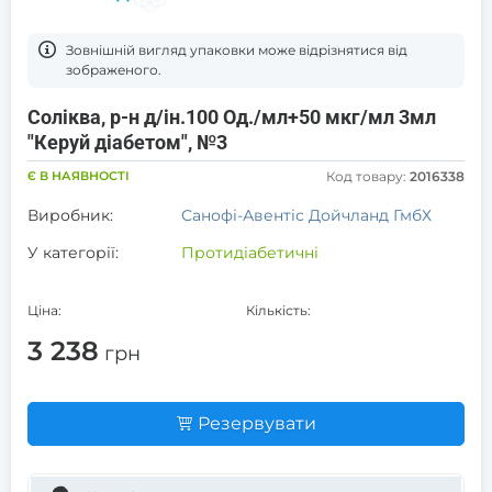
Зовнішній вигляд упаковки може відрізнятися від
зображеного.
Соліква, р-н д/ін.100 Од./мл+50 мкг/мл 3мл
"Керуй діабетом", №3
Є В НАЯВНОСТІ
Код товару:
2016338
Виробник:
Санофі-Авентіс Дойчланд ГмбХ
У категорії:
Протидіабетичні
Ціна:
Кількість:
3 238
грн
Резервувати