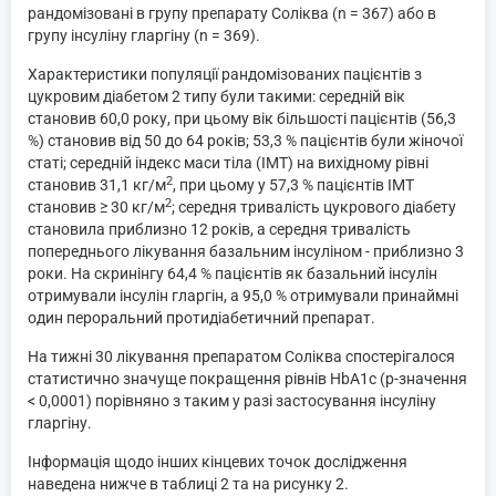
рандомізовані в групу препарату Соліква (n = 367) або в
групу інсуліну гларгіну (n = 369).
Характеристики популяції рандомізованих пацієнтів з
цукровим діабетом 2 типу були такими: середній вік
становив 60,0 року, при цьому вік більшості пацієнтів (56,3
%) становив від 50 до 64 років; 53,3 % пацієнтів були жіночої
статі; середній індекс маси тіла (ІМТ) на вихідному рівні
2
становив 31,1 кг/м
, при цьому у 57,3 % пацієнтів ІМТ
2
становив ≥ 30 кг/м
; середня тривалість цукрового діабету
становила приблизно 12 років, а середня тривалість
попереднього лікування базальним інсуліном - приблизно 3
роки. На скринінгу 64,4 % пацієнтів як базальний інсулін
отримували інсулін гларгін, а 95,0 % отримували принаймні
один пероральний протидіабетичний препарат.
На тижні 30 лікування препаратом Соліква спостерігалося
статистично значуще покращення рівнів HbA1c (p-значення
< 0,0001) порівняно з таким у разі застосування інсуліну
гларгіну.
Інформація щодо інших кінцевих точок дослідження
наведена нижче в таблиці 2 та на рисунку 2.