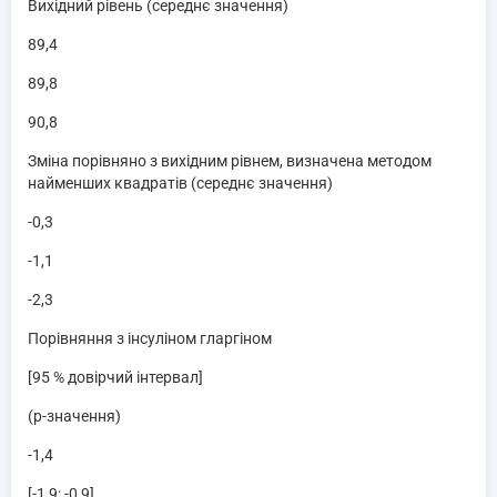
Вихідний рівень (середнє значення)
89,4
89,8
90,8
Зміна порівняно з вихідним рівнем, визначена методом
найменших квадратів (середнє значення)
-0,3
-1,1
-2,3
Порівняння з інсуліном гларгіном
[95 % довірчий інтервал]
(p-значення)
-1,4
[-1,9; -0,9]