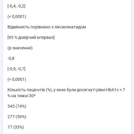
[-0,4; -0,2]
(< 0,0001)
Відмінність порівняно з ліксисенатидом
[95 % довірчий інтервал]
(p-значення)
-0,8
[-0,9; -0,7]
(< 0,0001)
Кількість пацієнтів (%), у яких були досягнуті рівні HbA1c < 7
% на тижні 30*
345 (74%)
277 (59%)
77 (33%)