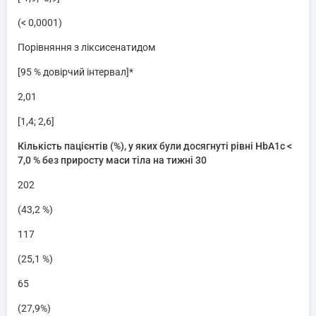
(< 0,0001)
Порівняння з ліксисенатидом
[95 % довірчий інтервал]*
2,01
[1,4; 2,6]
Кількість пацієнтів (%), у яких були досягнуті рівні HbA1c <
7,0
% без приросту маси тіла на тижні 30
202
(43,2 %)
117
(25,1 %)
65
(27,9%)