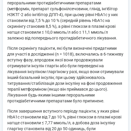
пероральними протидіабетичними препаратами
(метформін, препарат сульфонілсечовини, глінід, інгібітор
НЗКТГ-2 або інгібітор ДПП-4), при цьому рівні HbA1c у них
становили від 7,5 % до 10 % (середній рівень HbA1c на
скринінгу становив 8,5 %), а рівні глюкози в плазмі крові
натще становили ≤ 10,0 ммоль/л або ≤ 11,1 ммоль/л
залежно від попереднього протидіабетичного лікування.
Після скринінгу пацієнти, які були визначені придатними
для участі в дослідженні (n = 1018), включались в 6-тижневу
вступну фазу, впродовж якої вони продовжували
отримувати інсулін гларгін або були переведені на
лікування інсуліном гларгіном у разі, якщо вони отримували
інший базальний інсулін; при цьому здійснювалось
титрування/стабілізація дози інсуліну на фоні продовження
терапії метформіном (якщо він приймався до цього).
Лікування будь-якими іншими пероральними
протидіабетичними препаратами було припинене.
Після завершення вступного періоду пацієнти, у яких рівні
HbA1c становили від 7 до 10 %, рівні глюкози в плазмі крові
натще становили ≤ 7,77 ммоль/л, а добова доза інсуліну
гларгіну становила від 20 до 50 одиниць, були