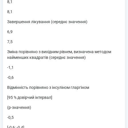
8,1
8,1
Завершення лікування (середнє значення)
6,9
7,5
Зміна порівняно з вихідним рівнем, визначена методом
найменших квадратів (середнє значення)
-1,1
-0,6
Відмінність порівняно з інсуліном гларгіном
[95 % довірчий інтервал]
(p-значення)
-0,5
[-0,6; -0,4]