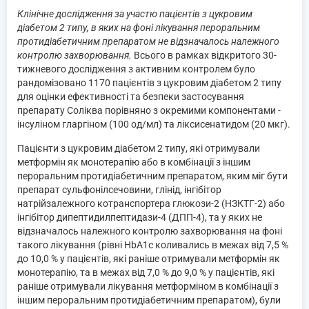
Клінічне дослідження за участю пацієнтів з цукровим
діабетом 2 типу, в яких на фоні лікування пероральним
протидіабетичним препаратом не відзначалось належного
контролю захворювання.
Всього в рамках відкритого 30-
тижневого дослідження з активним контролем було
рандомізовано 1170 пацієнтів з цукровим діабетом 2 типу
для оцінки ефективності та безпеки застосування
препарату Соліква порівняно з окремими компонентами -
інсуліном гларгіном (100 од/мл) та ліксисенатидом (20 мкг).
Пацієнти з цукровим діабетом 2 типу, які отримували
метформін як монотерапію або в комбінації з іншим
пероральним протидіабетичним препаратом, яким міг бути
препарат сульфонілсечовини, глінід, інгібітор
натрійзалежного котранспортера глюкози-2 (НЗКТГ-2) або
інгібітор дипептидилпептидази-4 (ДПП-4), та у яких не
відзначалось належного контролю захворювання на фоні
такого лікування (рівні HbA1c коливались в межах від 7,5 %
до 10,0 % у пацієнтів, які раніше отримували метформін як
монотерапію, та в межах від 7,0 % до 9,0 % у пацієнтів, які
раніше отримували лікування метформіном в комбінації з
іншим пероральним протидіабетичним препаратом), були