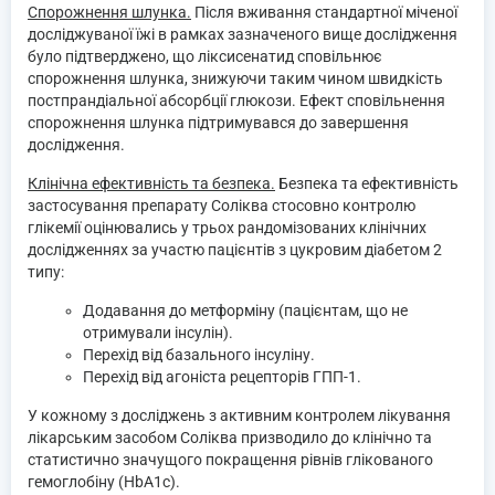
Спорожнення шлунка.
Після вживання стандартної міченої
досліджуваної їжі в рамках зазначеного вище дослідження
було підтверджено, що ліксисенатид сповільнює
спорожнення шлунка, знижуючи таким чином швидкість
постпрандіальної абсорбції глюкози. Ефект сповільнення
спорожнення шлунка підтримувався до завершення
дослідження.
Клінічна ефективність та безпека.
Безпека та ефективність
застосування препарату Соліква стосовно контролю
глікемії оцінювались у трьох рандомізованих клінічних
дослідженнях за участю пацієнтів з цукровим діабетом 2
типу:
Додавання до метформіну (пацієнтам, що не
отримували інсулін).
Перехід від базального інсуліну.
Перехід від агоніста рецепторів ГПП-1.
У кожному з досліджень з активним контролем лікування
лікарським засобом Соліква призводило до клінічно та
статистично значущого покращення рівнів глікованого
гемоглобіну (HbA1c).