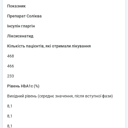
Показник
Препарат Соліква
Інсулін гларгін
Ліксисенатид
Кількість пацієнтів, які отримали лікування
468
466
233
Рівень HbA1c (%)
Вихідний рівень (середнє значення, після вступної фази)
8,1
8,1
8,1