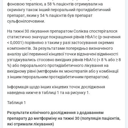
фоновою терапією, а 58 % пацієнтів отримували на
скринінгу також інший пероральний протидіабетичний
препарат, яким у 54 % пацієнтів був препарат
сульфонілсечовини.
На тижні 30 лікування препаратом Соліква спостерігалося
статистично значуще покращення рівнів HbA1c (p-значення
< 0,0001) порівняно з таким у разі застосування окремих
компонентів. За результатами попередньо визначеного
аналізу цієї первинної кінцевої точки відзначені відмінності
узгоджувались стосовно вихідних рівнів HbA1c (< 8 % або ≥ 8
%) або перорального протидіабетичного лікування на
вихідному рівні (метформін як монотерапія або у комбінації
з іншим пероральним протидіабетичним препаратом).
Інформація щодо інших кінцевих точок дослідження
наведена нижче в таблиці 1 та на рисунку 1.
Таблиця 1
Результати клінічного дослідження з додаванням
препарату до метформіну на тижні 30 (популяція пацієнтів,
які отримали лікування)