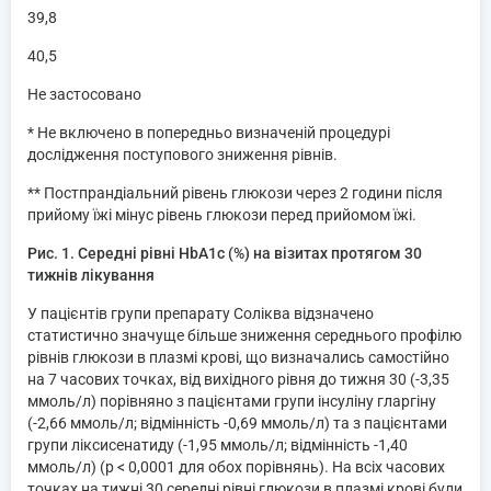
39,8
40,5
Не застосовано
* Не включено в попередньо визначеній процедурі
дослідження поступового зниження рівнів.
** Постпрандіальний рівень глюкози через 2 години після
прийому їжі мінус рівень глюкози перед прийомом їжі.
Рис. 1. Середні рівні HbA1c (%) на візитах протягом 30
тижнів лікування
У пацієнтів групи препарату Соліква відзначено
статистично значуще більше зниження середнього профілю
рівнів глюкози в плазмі крові, що визначались самостійно
на 7 часових точках, від вихідного рівня до тижня 30 (-3,35
ммоль/л) порівняно з пацієнтами групи інсуліну гларгіну
(-2,66 ммоль/л; відмінність -0,69 ммоль/л) та з пацієнтами
групи ліксисенатиду (-1,95 ммоль/л; відмінність -1,40
ммоль/л) (p < 0,0001 для обох порівнянь). На всіх часових
точках на тижні 30 середні рівні глюкози в плазмі крові були