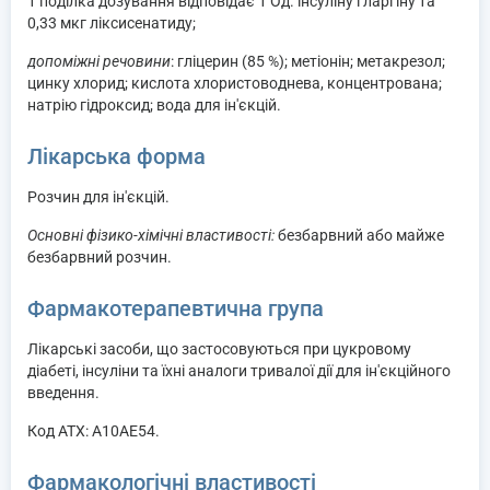
1 поділка дозування відповідає 1 Од. інсуліну гларгіну та
0,33 мкг ліксисенатиду;
допоміжні речовини
: гліцерин (85 %); метіонін; метакрезол;
цинку хлорид; кислота хлористоводнева, концентрована;
натрію гідроксид; вода для ін'єкцій.
Лікарська форма
Розчин для ін'єкцій.
Основні фізико-хімічні властивості:
безбарвний або майже
безбарвний розчин.
Фармакотерапевтична група
Лікарські засоби, що застосовуються при цукровому
діабеті, інсуліни та їхні аналоги тривалої дії для ін'єкційного
введення.
Код ATХ: A10AE54.
Фармакологічні властивості