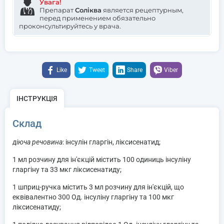
Увага!
Препарат
Соліква
является рецептурным,
перед применением обязательно
проконсультируйтесь у врача.
Like
Tweet
Share
Viber
ІНСТРУКЦІЯ
Склад
діюча речовина
: інсулін гларгін, ліксисенатид;
1 мл розчину для ін'єкцій містить 100 одиниць інсуліну
гларгіну та 33 мкг ліксисенатиду;
1 шприц-ручка містить 3 мл розчину для ін'єкцій, що
еквівалентно 300 Од. інсуліну гларгіну та 100 мкг
ліксисенатиду;