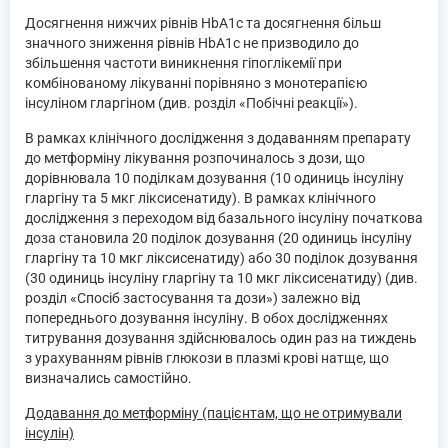
Досягнення нижчих рівнів HbA1c та досягнення більш
значного зниження рівнів HbA1c не призводило до
збільшення частоти виникнення гіпоглікемії при
комбінованому лікуванні порівняно з монотерапією
інсуліном гларгіном (див. розділ «Побічні реакції»).
В рамках клінічного дослідження з додаванням препарату
до метформіну лікування розпочиналось з дози, що
дорівнювала 10 поділкам дозування (10 одиниць інсуліну
гларгіну та 5 мкг ліксисенатиду). В рамках клінічного
дослідження з переходом від базального інсуліну початкова
доза становила 20 поділок дозування (20 одиниць інсуліну
гларгіну та 10 мкг ліксисенатиду) або 30 поділок дозування
(30 одиниць інсуліну гларгіну та 10 мкг ліксисенатиду) (див.
розділ «Спосіб застосування та дози») залежно від
попереднього дозування інсуліну. В обох дослідженнях
титрування дозування здійснювалось один раз на тиждень
з урахуванням рівнів глюкози в плазмі крові натще, що
визначались самостійно.
Додавання до метформіну (пацієнтам, що не отримували
інсулін)