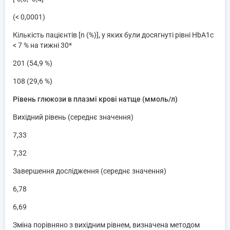
(< 0,0001)
Кількість пацієнтів [n (%)], у яких були досягнуті рівні HbA1c
< 7 % на тижні 30*
201 (54,9 %)
108 (29,6 %)
Рівень глюкози в плазмі крові натще (ммоль/л)
Вихідний рівень (середнє значення)
7,33
7,32
Завершення дослідження (середнє значення)
6,78
6,69
Зміна порівняно з вихідним рівнем, визначена методом