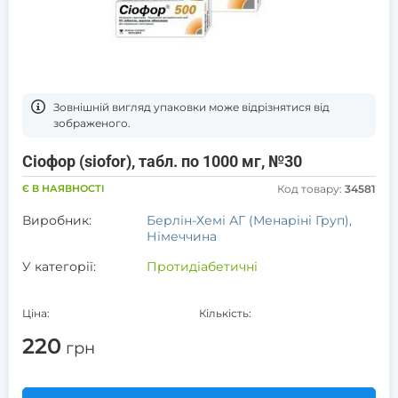
Зовнішній вигляд упаковки може відрізнятися від
зображеного.
Сіофор (siofor), табл. по 1000 мг, №30
Є В НАЯВНОСТІ
Код товару:
34581
Виробник:
Берлін-Хемі АГ (Менаріні Груп),
Німеччина
У категорії:
Протидіабетичні
Ціна:
Кількість:
220
грн