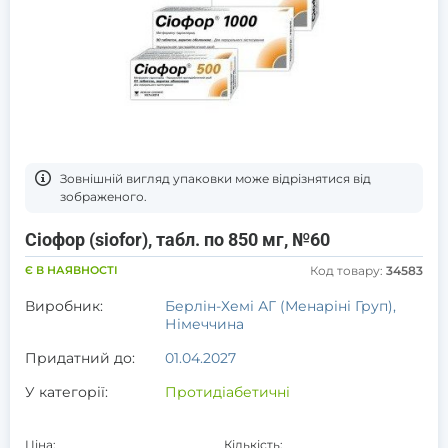
Зовнішній вигляд упаковки може відрізнятися від
зображеного.
Сіофор (siofor), табл. по 850 мг, №60
Є В НАЯВНОСТІ
Код товару:
34583
Виробник:
Берлін-Хемі АГ (Менаріні Груп),
Німеччина
Придатний до:
01.04.2027
У категорії:
Протидіабетичні
Ціна:
Кількість: