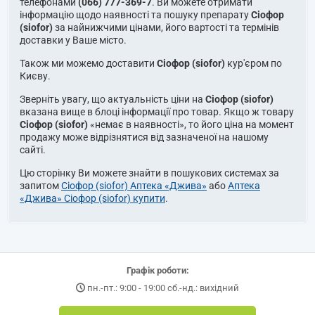
телефонами
(066) 777-369-7
. Ви можете отримати
інформацію щодо наявності та пошуку препарату
Сіофор
(siofor)
за найнижчими цінами, його вартості та термінів
доставки у Ваше місто.
Також ми можемо доставити
Сіофор (siofor)
кур'єром по
Києву.
Зверніть увагу, що актуальність ціни на
Сіофор (siofor)
вказана вище в блоці інформації про товар. Якщо ж товару
Сіофор (siofor)
«немає в наявності», то його ціна на момент
продажу може відрізнятися від зазначеної на нашому
сайті.
Цю сторінку Ви можете знайти в пошукових системах за
запитом
Сіофор (siofor) Аптека «Джива»
або
Аптека
«Джива» Сіофор (siofor) купити
.
Графік роботи:
пн.-пт.: 9:00 - 19:00 сб.-нд.: вихідний