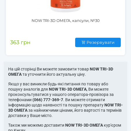
NOW TRI-3D ОМЕГА, капсули, №30
363 грн
Резервувати
На цій сторінці Ви можете замовити товар
NOW TRI-3D
ОМЕГА
та уточнити його актуальну ціну.
Якщо у вас виникли будь-які питання по товару або
пошуку аналогів для
NOW TRI-3D ОМЕГА
, Ви можете
проконсультуватися у нашого оператора-провізора за
телефонами
(066) 777-369-7
. Ви можете отримати
інформацію щодо наявності та пошуку препарату
NOW TRI-
3D ОМЕГА
за найнижчими цінами, його вартості та термінів
доставки у Ваше місто.
Також ми можемо доставити
NOW TRI-3D ОМЕГА
кур'єром
по Києву.