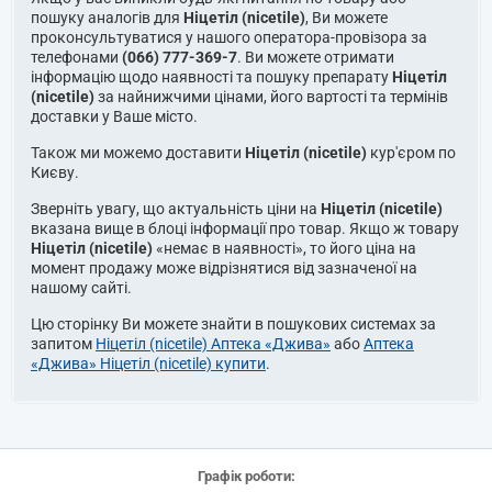
пошуку аналогів для
Ніцетіл (nicetile)
, Ви можете
проконсультуватися у нашого оператора-провізора за
телефонами
(066) 777-369-7
. Ви можете отримати
інформацію щодо наявності та пошуку препарату
Ніцетіл
(nicetile)
за найнижчими цінами, його вартості та термінів
доставки у Ваше місто.
Також ми можемо доставити
Ніцетіл (nicetile)
кур'єром по
Києву.
Зверніть увагу, що актуальність ціни на
Ніцетіл (nicetile)
вказана вище в блоці інформації про товар. Якщо ж товару
Ніцетіл (nicetile)
«немає в наявності», то його ціна на
момент продажу може відрізнятися від зазначеної на
нашому сайті.
Цю сторінку Ви можете знайти в пошукових системах за
запитом
Ніцетіл (nicetile) Аптека «Джива»
або
Аптека
«Джива» Ніцетіл (nicetile) купити
.
Графік роботи: