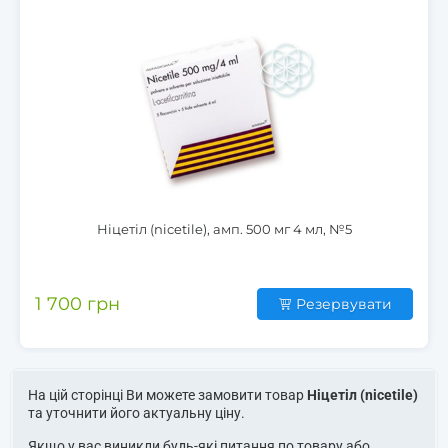
Ніцетіл (nicetile), амп. 500 мг 4 мл, №5
1 700 грн
Резервувати
На цій сторінці Ви можете замовити товар
Ніцетіл (nicetile)
та уточнити його актуальну ціну.
Якщо у вас виникли будь-які питання по товару або