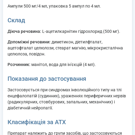
Ампули 500 мг/4 мл, упаковка 5 ампул по 4 мл.
Склад
Діюча речовина:
L-ацетилкарнітин гідрохлорид (500 мг).
Допоміжні речовини:
диметикон, діетилфталат,
ацетофталат целюлози, стеарат магнію, мікрокристалічна
целюлоза, повідон.
Розчинник:
манітол, вода для ін'єкцій (4 мл).
Показання до застосування
Застосовується при синдромах інволюційного типу на тлі
енцефалопатій (судинних), ураженнях периферичних нервів
(радикулярних, стовбурових, запальних, механічних) і
діабетичній нейропатії.
Класифікація за ATX
Препарат належить до групи засобів, що застосовуються