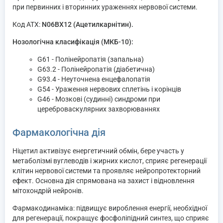
при первинних і вторинних ураженнях нервової системи.
Код ATX:
N06BX12 (Ацетилкарнітин).
Нозологічна класифікація (МКБ-10):
G61 - Полінейропатія (запальна)
G63.2 - Полінейропатія (діабетична)
G93.4 - Неуточнена енцефалопатія
G54 - Ураження нервових сплетінь і корінців
G46 - Мозкові (судинні) синдроми при
цереброваскулярних захворюваннях
Фармакологічна дія
Ніцетил активізує енергетичний обмін, бере участь у
метаболізмі вуглеводів і жирних кислот, сприяє регенерації
клітин нервової системи та проявляє нейропротекторний
ефект. Основна дія спрямована на захист і відновлення
мітохондрій нейронів.
Фармакодинаміка: підвищує вироблення енергії, необхідної
для регенерації, покращує фосфоліпідний синтез, що сприяє