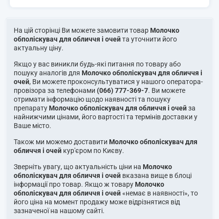
На цій сторінці Ви можете замовити товар
Молочко
обполіскувач для обличчя і очей
та уточнити його
актуальну ціну.
Якщо у вас виникли будь-які питання по товару або
пошуку аналогів для
Молочко обполіскувач для обличчя і
очей
, Ви можете проконсультуватися у нашого оператора-
провізора за телефонами
(066) 777-369-7
. Ви можете
отримати інформацію щодо наявності та пошуку
препарату
Молочко обполіскувач для обличчя і очей
за
найнижчими цінами, його вартості та термінів доставки у
Ваше місто.
Також ми можемо доставити
Молочко обполіскувач для
обличчя і очей
кур'єром по Києву.
Зверніть увагу, що актуальність ціни на
Молочко
обполіскувач для обличчя і очей
вказана вище в блоці
інформації про товар. Якщо ж товару
Молочко
обполіскувач для обличчя і очей
«немає в наявності», то
його ціна на момент продажу може відрізнятися від
зазначеної на нашому сайті.