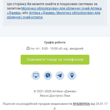
Цю сторінку Ви можете знайти в пошукових системах за
запитом
Молочко обполіскувач для обличчя і очей Аптека
«Джива»
або
Аптека «Джива» Молочко обполіскувач для
обличчя і очей купити
.
Графік роботи:
пн.-пт.: 9:00 - 19:00 сб.-нд.: вихідний
Замовити товар за телефоном
© 2021-2026 Аптека «Джива»
Якісні Доступні Ліки
Ліцензія на роздрібний продаж медикаментів
№40889906
від 25.01.17
р.