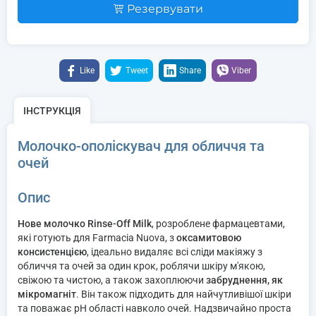
Резервувати
Like
Tweet
Share
Viber
ІНСТРУКЦІЯ
Молочко-ополіскувач для обличчя та
очей
Опис
Нове молочко Rinse-Off Milk
, розроблене фармацевтами,
які готують для Farmacia Nuova, з
оксамитовою
консистенцією
, ідеально видаляє всі сліди макіяжу з
обличчя та очей за один крок, роблячи шкіру м'якою,
свіжою та чистою, а також захоплюючи
забруднення, як
мікромагніт
. Він також підходить для найчутливішої шкіри
та поважає рН області навколо очей. Надзвичайно проста