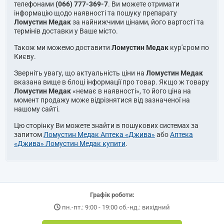
телефонами
(066) 777-369-7
. Ви можете отримати
інформацію щодо наявності та пошуку препарату
Ломустин Медак
за найнижчими цінами, його вартості та
термінів доставки у Ваше місто.
Також ми можемо доставити
Ломустин Медак
кур'єром по
Києву.
Зверніть увагу, що актуальність ціни на
Ломустин Медак
вказана вище в блоці інформації про товар. Якщо ж товару
Ломустин Медак
«немає в наявності», то його ціна на
момент продажу може відрізнятися від зазначеної на
нашому сайті.
Цю сторінку Ви можете знайти в пошукових системах за
запитом
Ломустин Медак Аптека «Джива»
або
Аптека
«Джива» Ломустин Медак купити
.
Графік роботи:
пн.-пт.: 9:00 - 19:00 сб.-нд.: вихідний