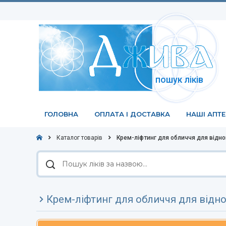
пошук ліків
ГОЛОВНА
ОПЛАТА І ДОСТАВКА
НАШІ АПТ
Каталог товарів
Крем-ліфтинг для обличчя для відно
Пошук
ліків
за
назвою
Крем-ліфтинг для обличчя для відн