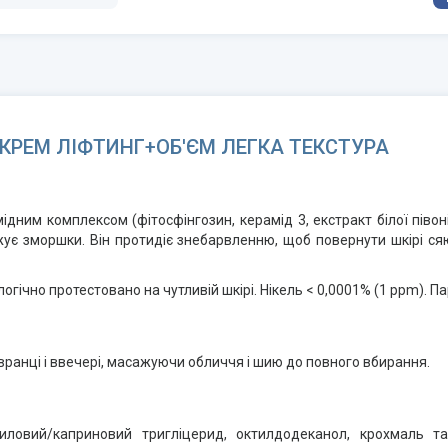
КРЕМ ЛІФТИНГ+ОБ'ЄМ ЛЕГКА ТЕКСТУРА
ним комплексом (фітосфінгозин, керамід 3, екстракт білої півон
жує зморшки. Він протидіє знебарвленню, щоб повернути шкірі ся
ічно протестовано на чутливій шкірі. Нікель < 0,0001% (1 ppm). Па
ранці і ввечері, масажуючи обличчя і шию до повного вбирання.
иловий/каприновий тригліцерид, октилдодеканол, крохмаль тап