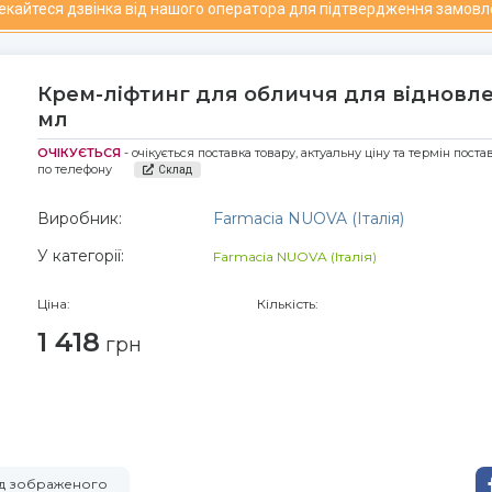
чекайтеся дзвінка від нашого оператора для підтвердження замовл
Крем-ліфтинг для обличчя для відновле
мл
ОЧІКУЄТЬСЯ
- очікується поставка товару, актуальну ціну та термін пост
по телефону
Склад
Виробник:
Farmacia NUOVA (Італія)
У категорії:
Farmacia NUOVA (Італія)
Ціна:
Кількість:
1 418
грн
від зображеного