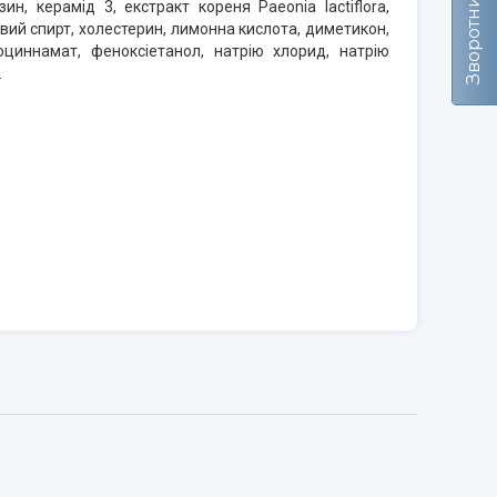
н, керамід 3, екстракт кореня Paeonia lactiflora,
овий спирт, холестерин, лимонна кислота, диметикон,
оциннамат, феноксіетанол, натрію хлорид, натрію
.