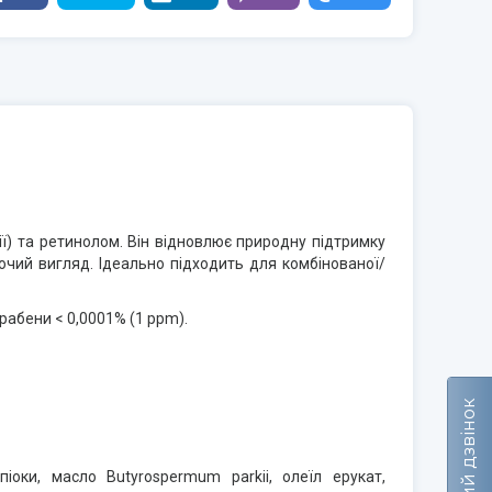
ії) та ретинолом. Він відновлює природну підтримку
ючий вигляд. Ідеально підходить для комбінованої/
рабени < 0,0001% (1 ppm).
Зворотний дзвінок
іоки, масло Butyrospermum parkii, олеїл ерукат,