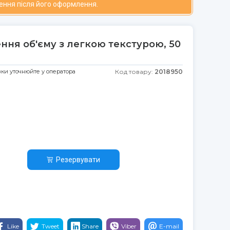
ення після його оформлення.
ння об'єму з легкою текстурою, 50
авки уточнюйте у оператора
Код товару:
2018950
Резервувати
Like
Tweet
Share
Viber
E-mail