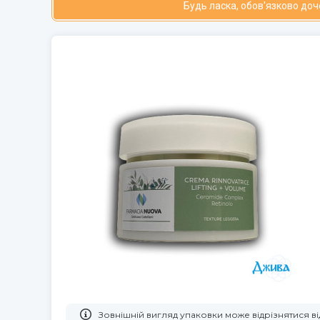
Будь ласка, обов'язково до
Зовнішній вигляд упаковки може відрізнятися 