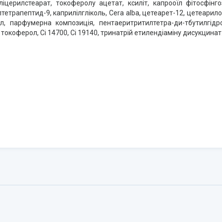
церилстеарат, токоферолу ацетат, ксиліт, капрооїл фітосфінгози
лтетрапептид-9, каприлілгліколь, Cera alba, цетеарет-12, цетеарил
ол, парфумерна композиція, пентаеритритилтетра-ди-тбутилгідр
токоферол, Ci 14700, Ci 19140, тринатрій етилендіаміну дисукцинат