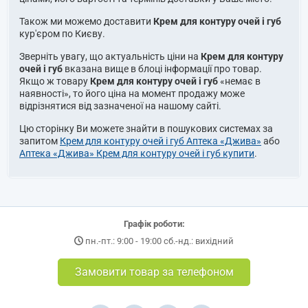
Також ми можемо доставити
Крем для контуру очей і губ
кур'єром по Києву.
Зверніть увагу, що актуальність ціни на
Крем для контуру
очей і губ
вказана вище в блоці інформації про товар.
Якщо ж товару
Крем для контуру очей і губ
«немає в
наявності», то його ціна на момент продажу може
відрізнятися від зазначеної на нашому сайті.
Цю сторінку Ви можете знайти в пошукових системах за
запитом
Крем для контуру очей і губ Аптека «Джива»
або
Аптека «Джива» Крем для контуру очей і губ купити
.
Графік роботи:
пн.-пт.: 9:00 - 19:00 сб.-нд.: вихідний
Замовити товар за телефоном