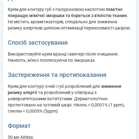
Крем для контуру губ з гіалуроновою кислотою
помітно
покращує мімічні зморшки та бореться з в'ялістю тканин
.
Не містить ароматизаторів, спеціально для зниження
ризику алергенів шляхом оптимізації переносимості шкірою.
Спосіб застосування
Використовуйте крем вранці і ввечері після очищення.
Нанесіть, м'яко поплескуючи по зморшках.
Застереження та протипоказання
Крем для контуру очей і губ розроблений для
зниження
ризику алергії
та розроблений у співпраці з
університетськими інститутами. Дерматологічно
протестовано на чутливій шкірі. Нікель < 0,0001% (1 ppm),
глютен < 0,0005% (5ppm).
Формат
30 мл Airless.