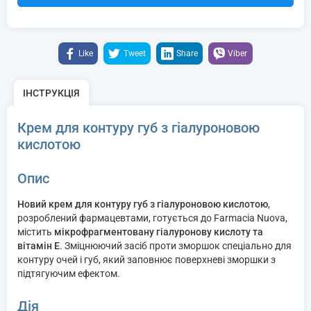
Like
Tweet
Share
Viber
ІНСТРУКЦІЯ
Крем для контуру губ з гіалуроновою
кислотою
Опис
Новий крем для контуру губ з гіалуроновою кислотою
,
розроблений фармацевтами, готується до Farmacia Nuova,
містить
мікрофрагментовану гіалуронову кислоту та
вітамін Е
. Зміцнюючий засіб проти зморшок спеціально для
контуру очей і губ, який заповнює поверхневі зморшки з
підтягуючим ефектом.
Дія