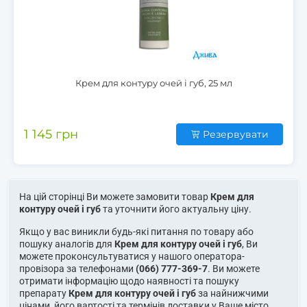
Крем для контуру очей і губ, 25 мл
1 145 грн
Резервувати
На цій сторінці Ви можете замовити товар
Крем для
контуру очей і губ
та уточнити його актуальну ціну.
Якщо у вас виникли будь-які питання по товару або
пошуку аналогів для
Крем для контуру очей і губ
, Ви
можете проконсультуватися у нашого оператора-
провізора за телефонами
(066) 777-369-7
. Ви можете
отримати інформацію щодо наявності та пошуку
препарату
Крем для контуру очей і губ
за найнижчими
цінами, його вартості та термінів доставки у Ваше місто.