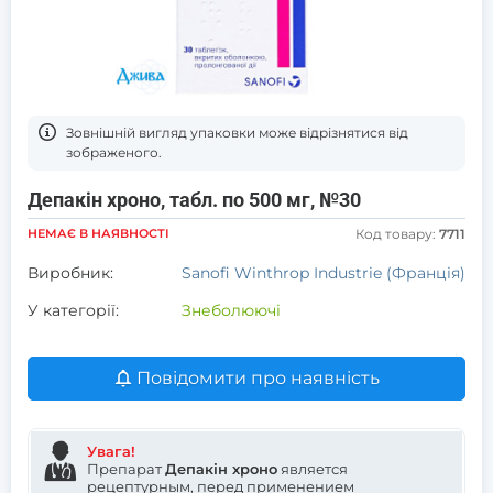
Зовнішній вигляд упаковки може відрізнятися від
зображеного.
Депакін хроно, табл. по 500 мг, №30
НЕМАЄ В НАЯВНОСТІ
Код товару:
7711
Виробник:
Sanofi Winthrop Industrie (Франція)
У категорії:
Знеболюючі
Повідомити про наявність
Увага!
Препарат
Депакін хроно
является
рецептурным, перед применением