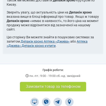
Також ми можемо доставити
Депакін хроно
кур'єром по
Києву.
Зверніть увагу, що актуальність ціни на
Депакін хроно
вказана вище в блоці інформації про товар. Якщо ж товару
Депакін хроно
«немає в наявності», то його ціна на момент
продажу може відрізнятися від зазначеної на нашому
сайті.
Цю сторінку Ви можете знайти в пошукових системах за
запитом
Депакін хроно Аптека «Джива»
або
Аптека
«Джива» Депакін хроно купити
.
Графік роботи:
пн.-пт.: 9:00 - 19:00 сб.-нд.: вихідний
Замовити товар за телефоном