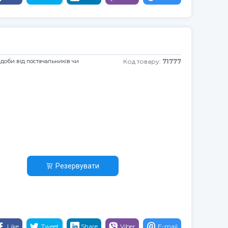
 доби від постачальників чи
Код товару:
71777
Резервувати
Like
Tweet
Share
Viber
E-mail