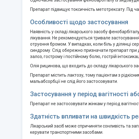
Одночасне застосування фенобарбіталу із зидовуди
Препарат підвищує токсичність метотрексату. Під ч
Особливості щодо застосування
Наявність у складі лікарського засобу фенобарбітал
лікування. Не рекомендується тривале застосування
отруєння бромом. У випадках, коли біль у ділянці с
синдрому. Слід обережно призначати препарат при дек
залоз, гострому і постійному болю, гострій інтоксика
Олія рицинова, що входить до складу лікарського з
Препарат містить лактозу, тому пацієнтам з рідкіс
мальабсорбції не слід його застосовувати.
Застосування у період вагітності а
Препарат не застосовувати жінкам у період вагітнос
Здатність впливати на швидкість ре
Лікарський засіб може спричиняти сонливість та за
керувати транспортними засобами.