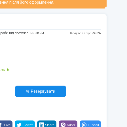
ення після його оформлення.
 доби від постачальників чи
Код товару:
2874
ологія
Резервувати
Like
Tweet
Share
Viber
E-mail