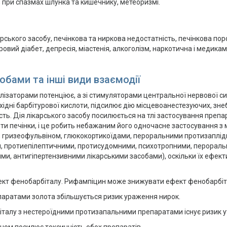
у; при спазмах шлунка та кишечнику, метеоризмі.
ського засобу, печінкова та ниркова недостатність, печінкова порф
ровий діабет, депресія, міастенія, алкоголізм, наркотична і медик
обами та інші види взаємодії
лізаторами потенціює, а зі стимуляторами центральної нервової с
похідні барбітурової кислоти, підсилює дію місцевоанестезуючих, з
ть. Дія лікарського засобу посилюється на тлі застосування препар
 печінки, і це робить небажаним його одночасне застосування з 
 гризеофульвіном, глюкокортикоїдами, пероральними протизаплід
и, протиепілептичними, протисудомними, психотропними, перора
и, антигіпертензивними лікарськими засобами), оскільки їх ефекти
ект фенобарбіталу. Рифампіцин може знижувати ефект фенобарбіт
паратами золота збільшується ризик ураження нирок.
талу з нестероїдними протизапальними препаратами існує ризик ут