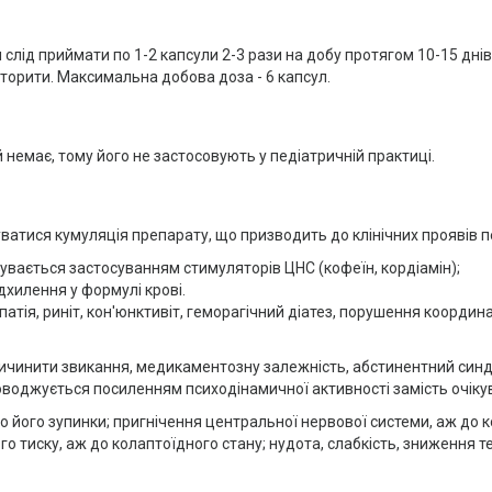
лід приймати по 1-2 капсули 2-3 рази на добу протягом 10-15 днів
вторити. Максимальна добова доза - 6 капсул.
 немає, тому його не застосовують у педіатричній практиці.
ватися кумуляція препарату, що призводить до клінічних проявів 
увається застосуванням стимуляторів ЦНС (кофеїн, кордіамін);
ідхилення у формулі крові.
атія, риніт, кон'юнктивіт, геморагічний діатез, порушення координа
ичинити звикання, медикаментозну залежність, абстинентний синд
оводжується посиленням психодінамичної активності замість очікув
о його зупинки; пригнічення центральної нервової системи, аж до к
 тиску, аж до колаптоїдного стану; нудота, слабкість, зниження т