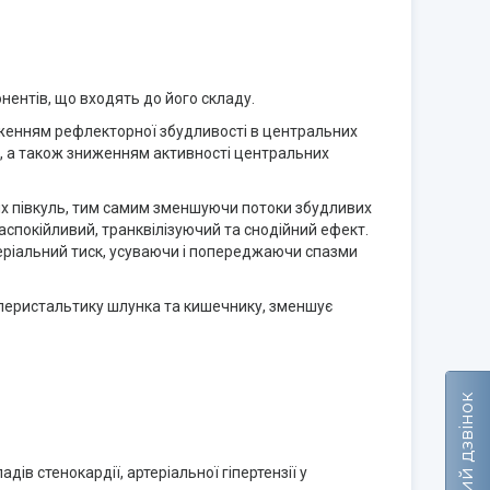
ентів, що входять до його складу.
иженням рефлекторної збудливості в центральних
у, а також зниженням активності центральних
их півкуль, тим самим зменшуючи потоки збудливих
аспокійливий, транквілізуючий та снодійний ефект.
еріальний тиск, усуваючи і попереджаючи спазми
 перистальтику шлунка та кишечнику, зменшує
Зворотний дзвінок
ів стенокардії, артеріальної гіпертензії у