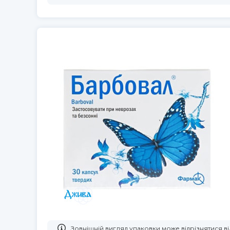
Зовнішній вигляд упаковки може відрізнятися 