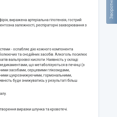
ірія, виражена артеріальна гіпотензія, гострий
аментозна залежності, респіраторні захворювання з
истеми - ослабляє дію кожного компонента
неболюючих та снодійних засобів. Алкоголь посилює
атів вальпроєвої кислоти. Наявність у складі
медикаментами, що метаболізуються в печінці (з
ними засобами, серцевими глікозидами,
льними цукрознижуючими, гормональними,
вність буде знижуватись у результаті більш
алу.
ворення виразки шлунка та кровотечі.