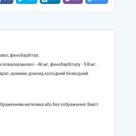
ової, фенобарбітал;
ізовалеріанової - 46 мг, фенобарбіталу - 9,8 мг;
еарат, кремнію діоксид колоїдний безводний.
зображенням метелика або без зображення. Вміст