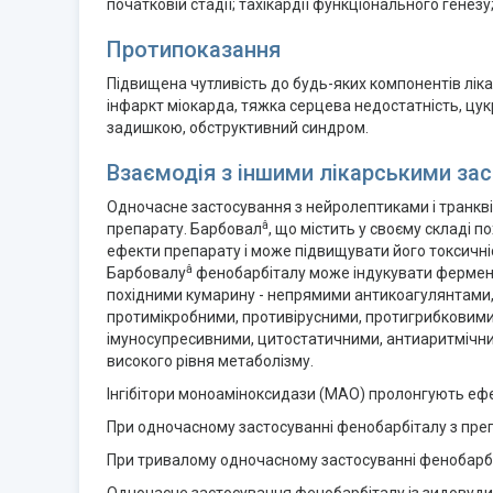
початковій стадії; тахікардії функціонального генез
Протипоказання
Підвищена чутливість до будь-яких компонентів лікар
інфаркт міокарда, тяжка серцева недостатність, цук
задишкою, обструктивний синдром.
Взаємодія з іншими лікарськими зас
Одночасне застосування з нейролептиками і транкві
â
препарату. Барбовал
, що містить у своєму складі 
ефекти препарату і може підвищувати його токсичніс
â
Барбовалу
фенобарбіталу може індукувати ферменти
похідними кумарину - непрямими антикоагулянтами,
протимікробними, противірусними, протигрибковим
імуносупресивними, цитостатичними, антиаритмічним
високого рівня метаболізму.
Інгібітори моноаміноксидази (МАО) пролонгують еф
При одночасному застосуванні фенобарбіталу з пре
При тривалому одночасному застосуванні фенобарбі