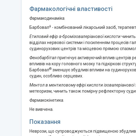
Фармакологічні властивості
Фармакодинаміка.
â
Барбовал
- комбінований лікарський засіб, терапе
Етиловий ефір α-бромізовалеріанової кислоти
чинить 
відділах нервової системи і посиленням процесів га
судинорухових центрів та місцевою прямою спазмол
Фенобарбітал
пригнічує активуючий вплив центрів р
впливів на кору головного мозку та підкіркові стру
®
Барбовал
зменшує збудливі впливи на судинорухові
судин, особливо серцевих.
Ментол в ментиловому ефірі кислоти ізовалеріанової
метеоризм, чинить також помірну рефлекторну суди
Фармакокінетика.
Не вивчена.
Показання
Неврози, що супроводжуються підвищеною збудливістю,