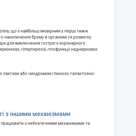
лла, що є найбільш імовірним у перші тижні
о накопичення брому в організмі та розвитку
ікаря для виключення гострого коронарного
еркінезах, гіпертиреозі, гіпофункції надниркових
тю лактази або синдромом глюкозо-галактозної
ті з іншими механізмами
ся працювати з небезпечними механізмами та