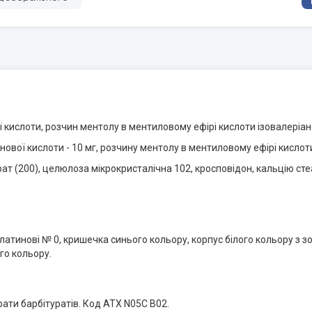
 кислоти, розчин ментолу в ментиловому ефірі кислоти ізовалеріан
ової кислоти - 10 мг, розчину ментолу в ментиловому ефірі кислоти 
ат (200), целюлоза мікрокристалічна 102, кросповідон, кальцію ст
латинові № 0, кришечка синього кольору, корпус білого кольору з 
го кольору.
рати барбітуратів. Код АТХ N05C B02.