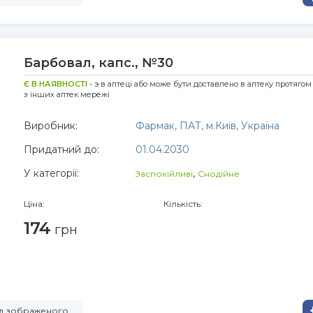
Барбовал, капс., №30
Є В НАЯВНОСТІ
- э в аптеці або може бути доставлено в аптеку протягом
з інших аптек мережі
Виробник:
Фармак, ПАТ, м.Київ, Україна
Придатний до:
01.04.2030
У категорії:
,
Заспокійливі
Снодійне
Ціна:
Кількість:
174
грн
від зображеного