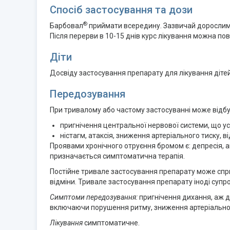
Спосіб застосування та дози
®
Барбовал
приймати всередину. Зазвичай дорослим с
Після перерви в 10-15 днів курс лікування можна по
Діти
Досвіду застосування препарату для лікування дітей
Передозування
При тривалому або частому застосуванні може відбу
пригнічення центральної нервової системи, що ус
ністагм, атаксія, зниження артеріального тиску, в
Проявами хронічного отруєння бромом є: депресія, ап
призначається симптоматична терапія.
Постійне тривале застосування препарату може спр
відміни. Тривале застосування препарату іноді супр
Симптоми передозування:
пригнічення дихання, аж д
включаючи порушення ритму, зниження артеріального
Лікування
симптоматичне.