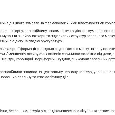
втична дія якого зумовлена фармакологічними властивостями компон
рефлекторну, заспокійливу і спазмолітичну дію, що зумовлена зн
льмування в нейронах кори та підкіркових структур головного мозк
ітичною дією на гладку мускулатуру.
етикулярної формації середнього і довгастого мозку на кору велик
ктури. Зменшення активуючих впливів спричиняє, залежно від дози, з
 центри, коронарні і периферичні судини, знижуючи загальний арт
заспокійливо впливає на центральну нервову систему, уповільнює
норозширювальну та спазмолітичну дію.
 безсонням; істерія; у складі комплексного лікування легких напад