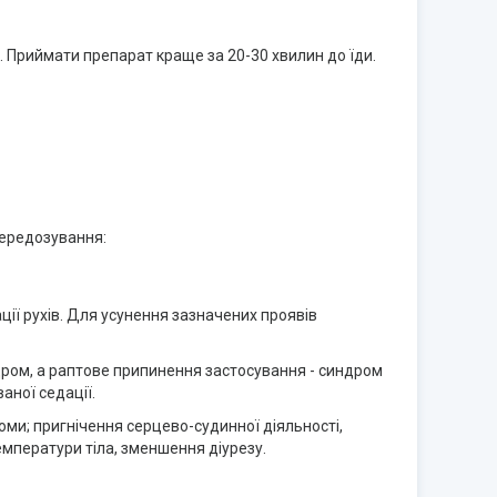
. Приймати препарат краще за 20-30 хвилин до їди.
передозування:
ції рухів. Для усунення зазначених проявів
ром, а раптове припинення застосування - синдром
аної седації.
оми; пригнічення серцево-судинної діяльності,
емператури тіла, зменшення діурезу.