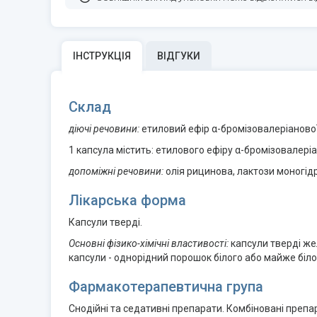
ІНСТРУКЦІЯ
ВІДГУКИ
Склад
діючі речовини:
етиловий ефір α-бромізовалеріанової
1 капсула містить: етилового ефіру α-бромізовалеріан
допоміжні речовини:
олія рицинова, лактози моногідр
Лікарська форма
Капсули тверді.
Основні фізико-хімічні властивості:
капсули тверді же
капсули - однорідний порошок білого або майже біло
Фармакотерапевтична група
Снодійні та седативні препарати. Комбіновані препа