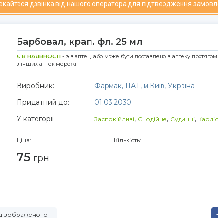
чекайтеся дзвінка від нашого оператора для підтвердження замовл
Барбовал, крап. фл. 25 мл
Є В НАЯВНОСТІ
- э в аптеці або може бути доставлено в аптеку протягом
з інших аптек мережі
Виробник:
Фармак, ПАТ, м.Київ, Україна
Придатний до:
01.03.2030
У категорії:
,
,
,
Заспокійливі
Снодійне
Судинні
Карді
Ціна:
Кількість:
75
грн
від зображеного