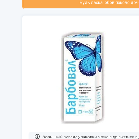
Будь ласка, обов'язково до
Зовнішній вигляд упаковки може відрізнятися 