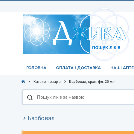
пошук ліків
ГОЛОВНА
ОПЛАТА І ДОСТАВКА
НАШІ АПТ
Каталог товарів
Барбовал, крап. фл. 25 мл
Пошук
ліків
за
назвою
Барбовал