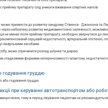
ном посилює токсичність обох препаратів.
ас прийому препарату слід уникати вживання спиртних напоїв.
у може призвести до розвитку синдрому Стівенса - Джонсона та Лає
 через небезпеку розвитку медикаментозної залежності, можливог
ерця не минає після прийому препарату, необхідно звернутися до л
омпенсованій серцевій недостатності, артеріальній гіпотензії, гіп
ції лікарськими засобами.
асобу, може спричинити розлад шлунка та діарею.
ними спадковими формами непереносимості галактози, недостатніс
бо годування груддю
ті або годування груддю.
акції при керуванні автотранспортом або робо
паморочення, тому в період лікування пацієнтам не рекомендуєть