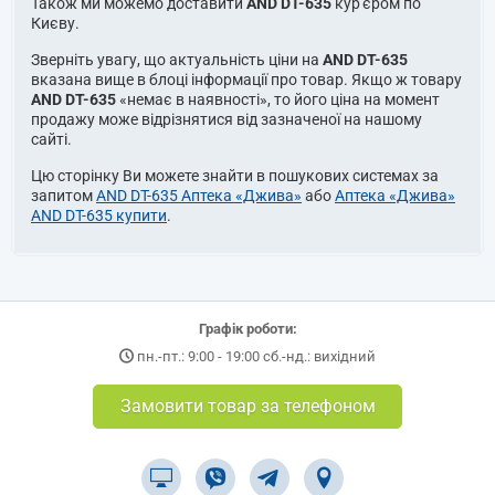
Також ми можемо доставити
AND DT-635
кур'єром по
Києву.
Зверніть увагу, що актуальність ціни на
AND DT-635
вказана вище в блоці інформації про товар. Якщо ж товару
AND DT-635
«немає в наявності», то його ціна на момент
продажу може відрізнятися від зазначеної на нашому
сайті.
Цю сторінку Ви можете знайти в пошукових системах за
запитом
AND DT-635 Аптека «Джива»
або
Аптека «Джива»
AND DT-635 купити
.
Графік роботи:
пн.-пт.: 9:00 - 19:00 сб.-нд.: вихідний
Замовити товар за телефоном