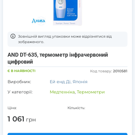
Зовнішній вигляд упаковки може відрізнятися від
зображеного.
AND DT-635, термометр інфрачервоний
цифровий
Є В НАЯВНОСТІ
Код товару:
2010581
Виробник:
Ей енд Ді, Японія
У категорії:
Медтехніка
,
Термометри
Ціна:
Кількість:
1 061
грн