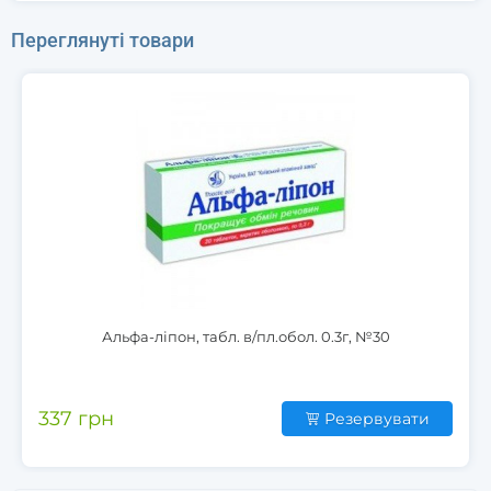
Переглянуті товари
Альфа-ліпон, табл. в/пл.обол. 0.3г, №30
337 грн
Резервувати