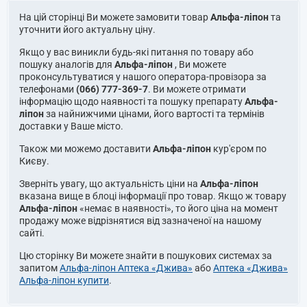
На цій сторінці Ви можете замовити товар
Альфа-ліпон
та
уточнити його актуальну ціну.
Якщо у вас виникли будь-які питання по товару або
пошуку аналогів для
Альфа-ліпон
, Ви можете
проконсультуватися у нашого оператора-провізора за
телефонами
(066) 777-369-7
. Ви можете отримати
інформацію щодо наявності та пошуку препарату
Альфа-
ліпон
за найнижчими цінами, його вартості та термінів
доставки у Ваше місто.
Також ми можемо доставити
Альфа-ліпон
кур'єром по
Києву.
Зверніть увагу, що актуальність ціни на
Альфа-ліпон
вказана вище в блоці інформації про товар. Якщо ж товару
Альфа-ліпон
«немає в наявності», то його ціна на момент
продажу може відрізнятися від зазначеної на нашому
сайті.
Цю сторінку Ви можете знайти в пошукових системах за
запитом
Альфа-ліпон Аптека «Джива»
або
Аптека «Джива»
Альфа-ліпон купити
.