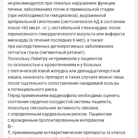
не рекомендуется при тяжелых нарушениях функции
печени, заболеваниях почек в терминальной стадии
(при необходимости гемодиализа), выраженной
артериальной гипотензии (систолическое АД в состоянии
покоя <90 мм рт. ст.), нестабильной стенокардии, после
перенесенного геморрагического инсульта или инфаркта
миокарда (в течение последних 6 мес), а также
при наследственных дегенеративных заболеваниях
сетчатки глаза (пигментный ретинит).
Поскольку Левитру не применяли у пациентов
со склонностью к кровотечениям и у больных
с пептической язвой желудка или двенадцатиперстной
кишки, назначать препарат в таких случаях можно лишь
после тщательного сопоставления ожидаемой пользы
и потенциального риска.
Перед применением варденафила необходимо оценить
состояние сердечно-сосудистой системы пациента,
поскольку сексуальная активность связана
с определенным кардиальным риском. Пациентам
с врожденным пролонгированным интервалом
Q
–
T
, принимающим антиаритмические препараты Ia класса