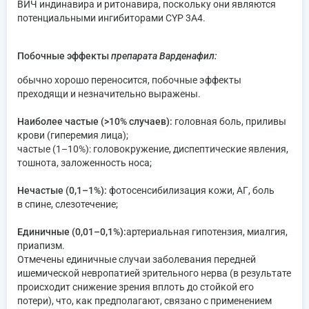
ВИЧ индинавира и ритонавира, поскольку они являются
потенциальными ингибиторами СYР 3А4.
Побочные эффекты
препарата Варденафил:
обычно хорошо переносится, побочные эффекты
преходящи и незначительно выражены.
Наиболее частые (>10% случаев):
головная боль, приливы
крови (гиперемия лица);
частые (1–10%): головокружение, диспептические явления,
тошнота, заложенность носа;
Нечастые (0,1–1%):
фотосенсибилизация кожи, АГ, боль
в спине, слезотечение;
Единичные (0,01–0,1%):
артериальная гипотензия, миалгия,
приапизм.
Отмечены единичные случаи заболевания передней
ишемической невропатией зрительного нерва (в результате
происходит снижение зрения вплоть до стойкой его
потери), что, как предполагают, связано с применением