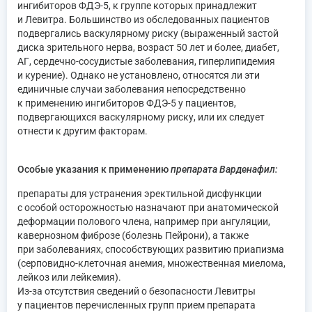
ингибиторов ФДЭ-5, к группе которых принадлежит
и Левитра. Большинство из обследованных пациентов
подвергались васкулярному риску (выраженный застой
диска зрительного нерва, возраст 50 лет и более, диабет,
АГ, сердечно-сосудистые заболевания, гиперлипидемия
и курение). Однако не установлено, относятся ли эти
единичные случаи заболевания непосредственно
к применению ингибиторов ФДЭ-5 у пациентов,
подвергающихся васкулярному риску, или их следует
отнести к другим факторам.
Особые указания к применению
препарата Варденафил:
препараты для устранения эректильной дисфункции
с особой осторожностью назначают при анатомической
деформации полового члена, например при ангуляции,
кавернозном фиброзе (болезнь Пейрони), а также
при заболеваниях, способствующих развитию приапизма
(серповидно-клеточная анемия, множественная миелома,
лейкоз или лейкемия).
Из-за отсутствия сведений о безопасности Левитры
у пациентов перечисленных групп прием препарата