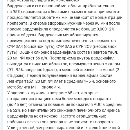
Варденафил и его основной метаболит приблизительно
на 95% связываются с белками плазмы крови, причем этот
процесс является обратимым и не зависит от концентрации
препарата. В сперме здоровых мужчин через 90 мин после
приема варденафила определяется не больше 0,00012%
принятой дозы. Варденафил метаболизируется
преимущественно под влиянием печеночных ферментов
CYP 3A4 (основной путь), CYP 3A5 и CYP 2C9 (неосновной
путь). Общий клиренс варденафила состав Левитра табл.
20 мг. №1ляет 56 л/ч. После приема внутрь варденафил
выводится в виде метаболитов, преимущественно с калом
(91–95% введенной дозы), в меньшей степени — с мочой (2–
6% дозы). Период полувыведения варденафила состав
Левитра табл. 20 мг. №1ляет в среднем 4–5 ч, основного
метаболита М1 — около 4 ч.
У здоровых мужчин в возрасте 65 лет и старше
по сравнению с пациентами более молодого возраста
(до 45 лет) отмечали повышение показателя AUC в среднем
на 52%, но значительного снижения печеночного клиренса
варденафила не отмечено. Частота отрицательных
побочных эффектов препарата не зависит от возраста.
У лиц с легкой, умеренно выраженной и тяжелой почечной