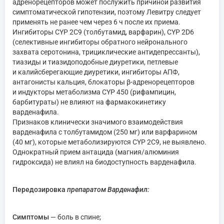
адренорецепторов может послужить причиной развития
симптоматической гипотензии, поэтому Левитру следует
применять не ранее чем через 6 ч после их приема.
Ингибиторы CYP 2C9 (толбутамид, варфарин), CYP 2D6
(селективные ингибиторы обратного нейронального
захвата серотонина, трициклические антидепрессанты),
тиазиды и тиазидоподобные диуретики, петлевые
и калийсберегающие диуретики, ингибиторы АПФ,
антагонисты кальция, блокаторы β-адренорецепторов
и индукторы метаболизма CYP 450 (рифампицин,
барбитураты) не влияют на фармакокинетику
варденафила.
Признаков клинически значимого взаимодействия
варденафила с толбутамидом (250 мг) или варфарином
(40 мг), которые метаболизируются CYP 2C9, не выявлено.
Однократный прием антацида (магния/алюминия
гидроксида) не влиял на биодоступность варденафила.
Передозировка
препаратом Варденафил:
Симптомы
— боль в спине;