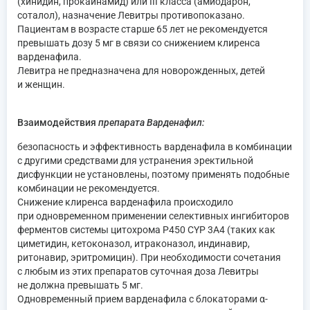
(хинидин, прокаинамид) или III класса (амиодарон,
соталол), назначение Левитры противопоказано.
Пациентам в возрасте старше 65 лет не рекомендуется
превышать дозу 5 мг в связи со снижением клиренса
варденафила.
Левитра не предназначена для новорожденных, детей
и женщин.
Взаимодействия
препарата Варденафил:
безопасность и эффективность варденафила в комбинации
с другими средствами для устранения эректильной
дисфункции не установлены, поэтому применять подобные
комбинации не рекомендуется.
Снижение клиренса варденафила происходило
при одновременном применении селективных ингибиторов
ферментов системы цитохрома Р450 CYP 3A4 (таких как
циметидин, кетоконазол, итраконазол, индинавир,
ритонавир, эритромицин). При необходимости сочетания
с любым из этих препаратов суточная доза Левитры
не должна превышать 5 мг.
Одновременный прием варденафила с блокаторами α-