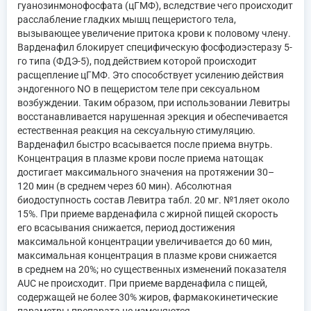
гуанозинмонофосфата (цГМФ), вследствие чего происходит
расслабление гладких мышц пещеристого тела,
вызывающее увеличение притока крови к половому члену.
Варденафил блокирует специфическую фосфодиэстеразу 5-
го типа (ФДЭ-5), под действием которой происходит
расщепление цГМФ. Это способствует усилению действия
эндогенного NO в пещеристом теле при сексуальном
возбуждении. Таким образом, при использовании Левитры
восстанавливается нарушенная эрекция и обеспечивается
естественная реакция на сексуальную стимуляцию.
Варденафил быстро всасывается после приема внутрь.
Концентрация в плазме крови после приема натощак
достигает максимального значения на протяжении 30–
120 мин (в среднем через 60 мин). Абсолютная
биодоступность состав Левитра табл. 20 мг. №1ляет около
15%. При приеме варденафила с жирной пищей скорость
его всасывания снижается, период достижения
максимальной концентрации увеличивается до 60 мин,
максимальная концентрация в плазме крови снижается
в среднем на 20%; но существенных изменений показателя
AUC не происходит. При приеме варденафила с пищей,
содержащей не более 30% жиров, фармакокинетические
параметры препарата не изменяются.