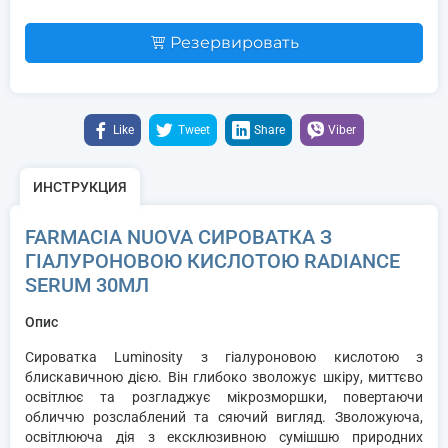
Резервировать
Like
Tweet
Share
Viber
ИНСТРУКЦИЯ
FARMACIA NUOVA СИРОВАТКА З
ГІАЛУРОНОВОЮ КИСЛОТОЮ RADIANCE
SERUM 30МЛ
Опис
Сироватка Luminosity з гіалуроновою кислотою з
блискавичною дією. Він глибоко зволожує шкіру, миттєво
освітлює та розгладжує мікрозморшки, повертаючи
обличчю розслаблений та сяючий вигляд. Зволожуюча,
освітлююча дія з ексклюзивною сумішшю природних