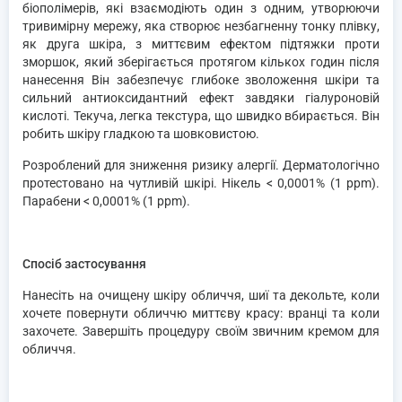
біополімерів, які взаємодіють один з одним, утворюючи
тривимірну мережу, яка створює незбагненну тонку плівку,
як друга шкіра, з миттєвим ефектом підтяжки проти
зморшок, який зберігається протягом кількох годин після
нанесення Він забезпечує глибоке зволоження шкіри та
сильний антиоксидантний ефект завдяки гіалуроновій
кислоті. Текуча, легка текстура, що швидко вбирається. Він
робить шкіру гладкою та шовковистою.
Розроблений для зниження ризику алергії. Дерматологічно
протестовано на чутливій шкірі. Нікель < 0,0001% (1 ppm).
Парабени < 0,0001% (1 ppm).
Спосіб застосування
Нанесіть на очищену шкіру обличчя, шиї та декольте, коли
хочете повернути обличчю миттєву красу: вранці та коли
захочете. Завершіть процедуру своїм звичним кремом для
обличчя.