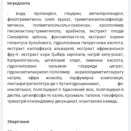
Інгредієнти
: вода, пропандіол, гліцерин, метилпропандіол,
фенілтриметикон, олеїл ерукат, триметилсилоксифенілді-
метикон, поліметилсільсільз-сквіоксан, кросполімер
гексилактону/триметилолу, арабіноза, екстракт плодів
Caesalpinia spinosa, фукозиллакто-се, екстракт кореня
геліантуса бульбового, гідролізована гіалуро-нова кислота,
екстракт каппафікуса альварезіі, екстракт африканської
фру-іт, екстракт кори Quillaja saponaria, натрій хялу-ронат,
Каприлілгліколь, цетиловий спирт, лимонна кислота,
гідрогенізовані пальмові гліцериди цитрат,
гідроксиетилакрилат/сополімер акрилоїлдиметилтаурату
натрію, ефіри жожоба, парфумерна композиція,
пентаеритритилтетра-ди-т-бутилгідроциннамат, фе-
ноксіетанол, полігліцерил-3 бджолиний віск, полігліцерил-6
дистеа, цетилфосфа-те калію, крохмаль тапіоки, токоферол,
тринатрій етилендіаміну дисукцинат, ксантанова камедь.
Зберігання