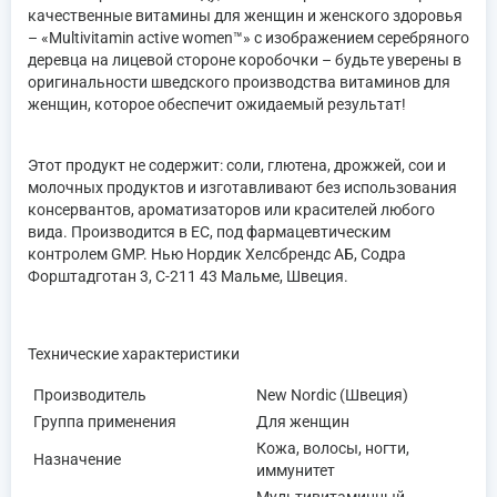
качественные витамины для женщин и женского здоровья
– «Multivitamin active women™» с изображением серебряного
деревца на лицевой стороне коробочки – будьте уверены в
оригинальности шведского производства витаминов для
женщин, которое обеспечит ожидаемый результат!
Этот продукт не содержит: соли, глютена, дрожжей, сои и
молочных продуктов и изготавливают без использования
консервантов, ароматизаторов или красителей любого
вида. Производится в ЕС, под фармацевтическим
контролем GMP. Нью Нордик Хелсбрендс АБ, Содра
Форштадготан 3, С-211 43 Мальме, Швеция.
Технические характеристики
Производитель
New Nordic (Швеция)
Группа применения
Для женщин
Кожа, волосы, ногти,
Назначение
иммунитет
Мультивитаминный