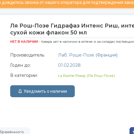
 дождитесь звонка от нашего оператора для подтверждения зака
Ля Рош-Позе Гидрафаз Интенс Риш, ин
сухой кожи флакон 50 мл
НЕТ В НАЛИЧИИ
- товара нет в наличии в аптеке и на складах поставщи
Производитель:
Лаб. Роше-Позе (Франция)
Годен до:
01.02.2028
В категории:
La Roche-Posay (Ля Рош-Позе)
Уведомить о наличии
зображённого