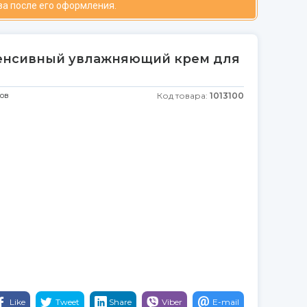
за после его оформления.
тенсивный увлажняющий крем для
ков
Код товара:
1013100
Like
Tweet
Share
Viber
E-mail