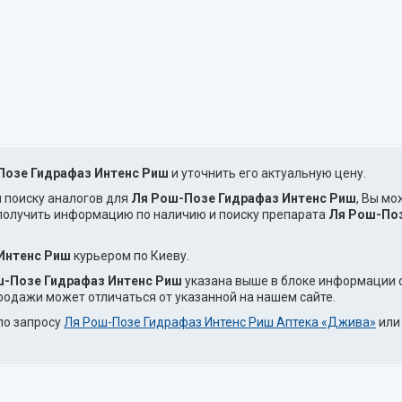
Позе Гидрафаз Интенс Риш
и уточнить его актуальную цену.
и поиску аналогов для
Ля Рош-Позе Гидрафаз Интенс Риш
, Вы мо
 получить информацию по наличию и поиску препарата
Ля Рош-Поз
Интенс Риш
курьером по Киеву.
ш-Позе Гидрафаз Интенс Риш
указана выше в блоке информации о
продажи может отличаться от указанной на нашем сайте.
по запросу
Ля Рош-Позе Гидрафаз Интенс Риш Аптека «Джива»
ил