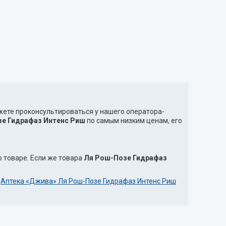
жете проконсультироваться у нашего оператора-
е Гидрафаз Интенс Риш
по самым низким ценам, его
 товаре. Если же товара
Ля Рош-Позе Гидрафаз
и
Аптека «Джива» Ля Рош-Позе Гидрафаз Интенс Риш