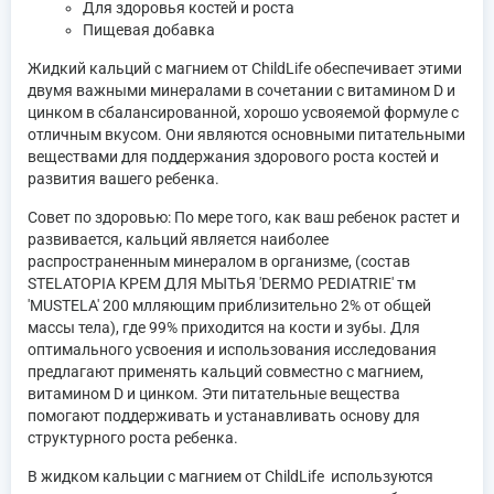
Для здоровья костей и роста
Пищевая добавка
Жидкий кальций с магнием от ChildLife обеспечивает этими
двумя важными минералами в сочетании с витамином D и
цинком в сбалансированной, хорошо усвояемой формуле с
отличным вкусом. Они являются основными питательными
веществами для поддержания здорового роста костей и
развития вашего ребенка.
Совет по здоровью: По мере того, как ваш ребенок растет и
развивается, кальций является наиболее
распространенным минералом в организме, (состав
STELATOPIA КРЕМ ДЛЯ МЫТЬЯ 'DERMO PEDIATRIE' тм
'MUSTELA' 200 млляющим приблизительно 2% от общей
массы тела), где 99% приходится на кости и зубы. Для
оптимального усвоения и использования исследования
предлагают применять кальций совместно с магнием,
витамином D и цинком. Эти питательные вещества
помогают поддерживать и устанавливать основу для
структурного роста ребенка.
В жидком кальции с магнием от ChildLife используются