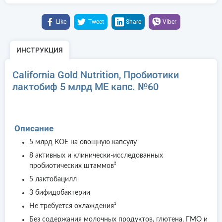
Like
Tweet
Share
Viber
ИНСТРУКЦИЯ
California Gold Nutrition, Пробиотики
лактобиф 5 млрд МЕ капс. №60
Описание
5 млрд КОЕ на овощную капсулу
8 активных и клинически-исследованных
пробиотических штаммов²
5 лактобацилл
3 бифидобактерии
Не требуется охлаждения¹
Без содержания молочных продуктов, глютена, ГМО и