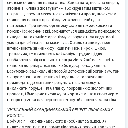
системи очищення вашого тіла. Зайва вага, нестача енергії,
атонічна і бліда з жовтуватим або сіруватим відтінком
шкіра – ці прояви можуть сигналізувати про те, що системі
очищення вашого організму, можливо, необхідна
підтримка. При цьому організму складніше засвоювати
поживні речовини з їжі, зменшується швидкість природного
виведення токсинів з організму, створюються додаткові
умови для збільшення маси тіла. Оскільки знижується
інтенсивність звичних функцій печінки, нирок, шкіри,
травлення, то виникають неймовірні труднощі для
позбавлення від декількох кілограмів зайвої ваги, навіть
якщо ви дотримуєтеся дієти або курсу голодування.
Безумовно, радикальні способи детоксикації організму, такі
як промивання кишечника і подальше голодування,
призводять до миттєвих результатів, але можуть
викликати порушення балансу природних фізіологічних
процесів, і ймовірно виснажують організм. Це в свою чергу
створює умови для чергового етапу збільшення маси тіла.
УНІКАЛЬНИЙ СКАНДИНАВСЬКИЙ РЕЦЕПТ ЛІКАРСЬКИХ
РОСЛИН.
BodyDrain – скандинавського виробництва (Швеція)
включає екстракти відомих лікарських рослин, таких як: