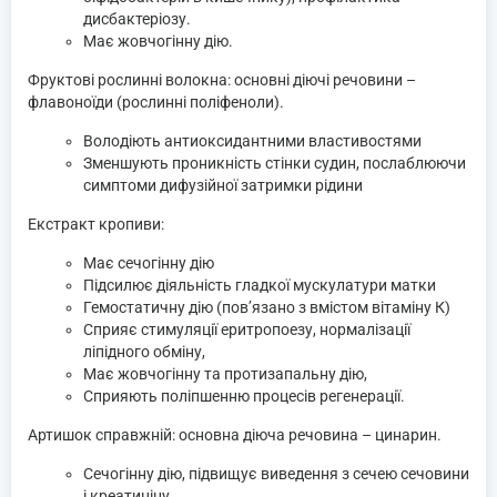
дисбактеріозу.
Має жовчогінну дію.
Фруктові рослинні волокна: основні діючі речовини –
флавоноїди (рослинні поліфеноли).
Володіють антиоксидантними властивостями
Зменшують проникність стінки судин, послаблюючи
симптоми дифузійної затримки рідини
Екстракт кропиви:
Має сечогінну дію
Підсилює діяльність гладкої мускулатури матки
Гемостатичну дію (пов’язано з вмістом вітаміну К)
Сприяє стимуляції еритропоезу, нормалізації
ліпідного обміну,
Має жовчогінну та протизапальну дію,
Сприяють поліпшенню процесів регенерації.
Артишок справжній: основна діюча речовина – цинарин.
Сечогінну дію, підвищує виведення з сечею сечовини
і креатиніну