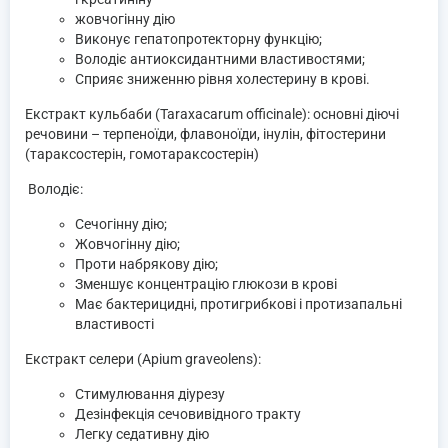
жовчогінну дію
Виконує гепатопротекторну функцію;
Володіє антиоксидантними властивостями;
Сприяє зниженню рівня холестерину в крові.
Екстракт кульбаби (Taraxacarum officinale): основні діючі
речовини – терпеноїди, флавоноїди, інулін, фітостерини
(тараксостерін, гомотараксостерін)
Володіє:
Сечогінну дію;
Жовчогінну дію;
Проти набрякову дію;
Зменшує концентрацію глюкози в крові
Має бактерицидні, протигрибкові і протизапальні
властивості
Екстракт селери (Apium graveolens):
Стимулювання діурезу
Дезінфекція сечовивідного тракту
Легку седативну дію