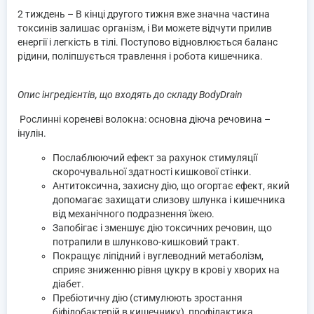
2 тиждень
– В кінці другого тижня вже значна частина
токсинів залишає організм, і Ви можете відчути прилив
енергії і легкість в тілі. Поступово відновлюється баланс
рідини, поліпшується травлення і робота кишечника.
Опис інгредієнтів, що входять до складу BodyDrain
Рослинні кореневі волокна: основна діюча речовина –
інулін.
Послаблюючий ефект за рахунок стимуляції
скорочувальної здатності кишкової стінки.
Антитоксична, захисну дію, що огортає ефект, який
допомагає захищати слизову шлунка і кишечника
від механічного подразнення їжею.
Запобігає і зменшує дію токсичних речовин, що
потрапили в шлунково-кишковий тракт.
Покращує ліпідний і вуглеводний метаболізм,
сприяє зниженню рівня цукру в крові у хворих на
діабет.
Пребіотичну дію (стимулюють зростання
біфідобактерій в кишечнику), профілактика