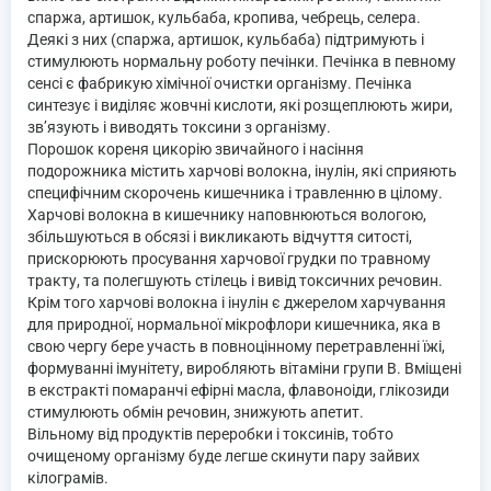
спаржа, артишок, кульбаба, кропива, чебрець, селера.
Деякі з них (спаржа, артишок, кульбаба) підтримують і
стимулюють нормальну роботу печінки. Печінка в певному
сенсі є фабрикую хімічної очистки організму. Печінка
синтезує і виділяє жовчні кислоти, які розщеплюють жири,
зв’язують і виводять токсини з організму.
Порошок кореня цикорію звичайного і насіння
подорожника містить харчові волокна, інулін, які сприяють
специфічним скорочень кишечника і травленню в цілому.
Харчові волокна в кишечнику наповнюються вологою,
збільшуються в обсязі і викликають відчуття ситості,
прискорюють просування харчової грудки по травному
тракту, та полегшують стілець і вивід токсичних речовин.
Крім того харчові волокна і інулін є джерелом харчування
для природної, нормальної мікрофлори кишечника, яка в
свою чергу бере участь в повноцінному перетравленні їжі,
формуванні імунітету, виробляють вітаміни групи В. Вміщені
в екстракті помаранчі ефірні масла, флавоноіди, глікозиди
стимулюють обмін речовин, знижують апетит.
Вільному від продуктів переробки і токсинів, тобто
очищеному організму буде легше скинути пару зайвих
кілограмів.