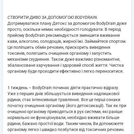
СТВОРИТИ ДИВО ЗА ДОПОМОГОЮ BODYDRAIN.
Дотримуватися плану Детокс за допомогою BodyDrain дуже
просто, оскільки немає необхідності голодувати. В період
прийому BodyDrain рекомендується зменшити вживання
кави, алкоголю, солодощів, жирної їжі. Займайтеся спортом.
Це поліпшить обмін речовин, прискорить виведення
токсинів, полегшить очищення організму і запустить
механізми схуднення. Також дуже важливо різноманітне,
збалансоване харчування і здоровий спосіб життя. Чистка
організму буде проходити ефективно і легко переноситися.
1 тиждень
– BodyDrain починає діяти практично відразу.
Уже з перших днів збільшується виведення надлишкової
рідини, стає інтенсивніше травлення. Все це перші ознаки
початку очищення організму (його детоксикації). Так як при
очищенні організму приводяться в рух системи, які раніше
нормально не функціонували, необхідно вживати більше
рідини, бажано простої води. Таким чином, Ви допоможете
організму легко і швидко позбутися від токсичних речовин.