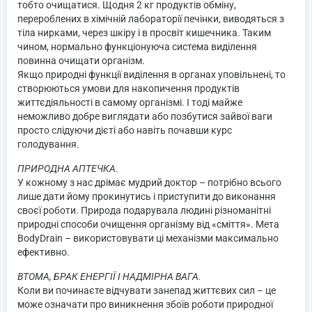
тобто очищатися. Щодня 2 кг продуктів обміну,
перероблених в хімічній лабораторії печінки, виводяться з
тіла нирками, через шкіру і в просвіт кишечника. Таким
чином, нормально функціонуюча система виділення
повинна очищати організм.
Якщо природні функції виділення в органах уповільнені, то
створюються умови для накопичення продуктів
життєдіяльності в самому організмі. І тоді майже
неможливо добре виглядати або позбутися зайвої ваги
просто слідуючи дієті або навіть почавши курс
голодування.
ПРИРОДНА АПТЕЧКА
.
У кожному з нас дрімає мудрий доктор – потрібно всього
лише дати йому прокинутись і приступити до виконання
своєї роботи. Природа подарувала людині різноманітні
природні способи очищення організму від «сміття». Мета
BodyDrain – використовувати ці механізми максимально
ефективно.
ВТОМА, БРАК ЕНЕРГІЇ І НАДМІРНА ВАГА.
Коли ви починаєте відчувати занепад життєвих сил – це
може означати про виникнення збоїв роботи природної