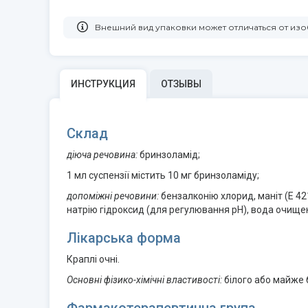
Bнешний вид упаковки может отличаться от и
ИНСТРУКЦИЯ
ОТЗЫВЫ
Склад
діюча речовина:
бринзоламід;
1 мл суспензії містить 10 мг бринзоламіду;
допоміжні речовини:
бензалконію хлорид, маніт (E 4
натрію гідроксид (для регулювання рН), вода очище
Лікарська форма
Краплі очні.
Основні фізико-хімічні властивості:
білого або майже б