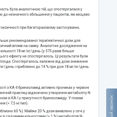
ність була аналогічною тій, що спостерігалася у
 до незначного збільшення у пацієнтів, які місцево
токсичності при багаторазовому застосуванні,
 більше рекомендованої терапевтичної дози для
ичний вплив на самку. Аналогічні дослідження на
ількості 18 мг/кг/день (у 375 разів більше
ього ефекту не спостерігалось. Ці результати були
плода. Спостерігалось залежне від дози зниження
г/день і приблизно до 14 % при дозі 18 мг/кг/день.
сті з КА-ІІ бринзоламід активно проникає у червоні
лінічній практиці відзначено утворення метаболіту N-
Обратный звонок
ом із КА-І у присутності бринзоламіду. У плазмі
ня (< 7,5 нг/мл).
близно 60 %). Майже 20 % дози виявлено у сечі у
і слідовими кількостями (< 1 %) метаболітів N-