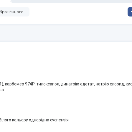
зображённого
21), карбомер 974Р, тилоксапол, динатрію едетат, натрію хлорид, 
на.
ілого кольору однорідна суспензія.