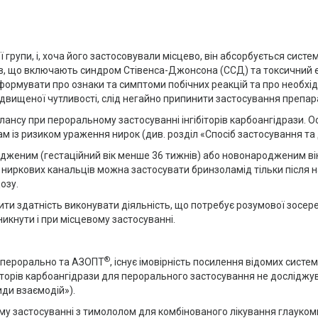
 групи, і, хоча його застосовували місцево, він абсорбується сист
дів, що включають синдром Стівенса-Джонсона (ССД) та токсичний е
формувати про ознаки та симптоми побічних реакцій та про необхід
ідвищеної чутливості, слід негайно припинити застосування препар
нсу при пероральному застосуванні інгібіторів карбоангідрази. О
м із ризиком ураження нирок (див. розділ «Спосіб застосування та 
еним (гестаційний вік менше 36 тижнів) або новонародженим віко
ниркових канальців можна застосувати бринзоламід тільки після на
озу.
ити здатність виконувати діяльність, що потребує розумової зосер
икнути і при місцевому застосуванні.
®
зи перорально та АЗОПТ
, існує імовірність посилення відомих систем
біторів карбоангідрази для перорального застосування не досліджу
иди взаємодій»).
 застосуванні з тимололом для комбінованого лікування глаукоми