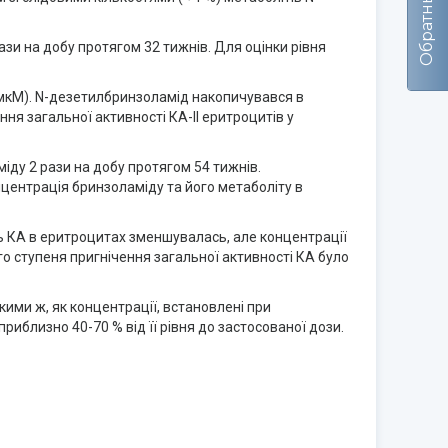
зи на добу протягом 32 тижнів. Для оцінки рівня
 мкМ). N-дезетилбринзоламід накопичувався в
ня загальної активності КА-ІІ еритроцитів у
іду 2 рази на добу протягом 54 тижнів.
нцентрація бринзоламіду та його метаболіту в
ть КА в еритроцитах зменшувалась, але концентрації
го ступеня пригнічення загальної активності КА було
кими ж, як концентрації, встановлені при
иблизно 40-70 % від її рівня до застосованої дози.