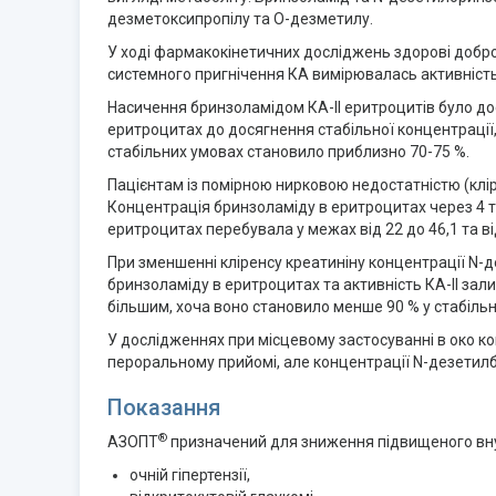
дезметоксипропілу та О-дезметилу.
У ході фармакокінетичних досліджень здорові добро
системного пригнічення КА вимірювалась активність
Насичення бринзоламідом КА-ІІ еритроцитів було до
еритроцитах до досягнення стабільної концентрації,
стабільних умовах становило приблизно 70-75 %.
Пацієнтам із помірною нирковою недостатністю (клір
Концентрація бринзоламіду в еритроцитах через 4 ти
еритроцитах перебувала у межах від 22 до 46,1 та ві
При зменшенні кліренсу креатиніну концентрації N-
бринзоламіду в еритроцитах та активність КА-II зал
більшим, хоча воно становило менше 90 % у стабільн
У дослідженнях при місцевому застосуванні в око ко
пероральному прийомі, але концентрації N-дезетилбр
Показання
®
АЗОПТ
призначений для зниження підвищеного вну
очній гіпертензії,