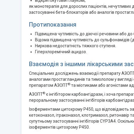
відкритокутовій глаукомі,
як монотерапія для дорослих пацієнтів, нечутливих 
застосуванні бета-блокаторів або аналогів простагл
Протипоказання
Підвищена чутливість до діючої речовини або до
Відома підвищена чутливість до сульфонамідів (д
Ниркова недостатність тяжкого ступеня.
Гіперхлоремічний ацидоз.
Взаємодія з іншими лікарськими зас
Спеціальних досліджень взаємодії препарату АЗОП
аналогами простагландинів та тимололом у вигляді о
®
препаратом АЗОПТ
та міотиками або агоністами ад
®
АЗОПТ
є інгібітором карбоангідрази, і хоча препа
пероральному застосуванні інгібіторів карбоангідраз
Ізоферментами цитохрому Р450, що відповідають за м
кетоконазол, ітраконазол, клотримазол, ритонавір 
супутньому застосуванні інгібіторів CYP3A4. Оскіль
ізоферментів цитохрому Р450.