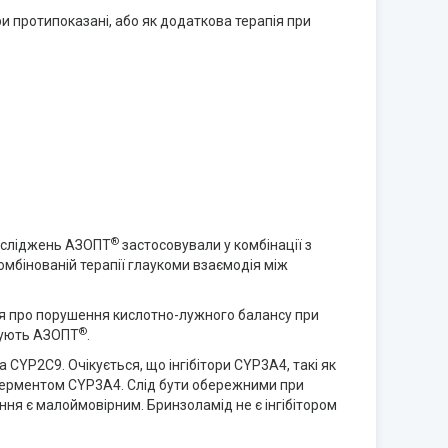
ри протипоказані, або як додаткова терапія при
®
досліджень АЗОПТ
застосовували у комбінації з
омбінованій терапії глаукоми взаємодія між
ося про порушення кислотно-лужного балансу при
®
овують АЗОПТ
.
YP2С9. Очікується, що інгібітори CYP3A4, такі як
 ферментом CYP3A4. Слід бути обережними при
ння є малоймовірним. Бринзоламід не є інгібітором