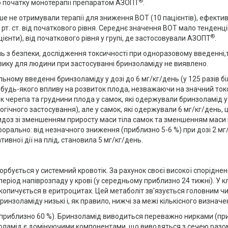
®
до початку монотерапії препаратом АЗОПТ
.
іше не отримували терапії для зниження ВОТ (10 пацієнтів), ефектив
т. ст. від початкового рівня. Середнє значення ВОТ мало тенденцію
®
ієнти), від початкового рівня у групі, де застосовували АЗОПТ
.
ь з безпеки, дослідження токсичності при одноразовому введенні,
изику для людини при застосуванні бринзоламіду не виявлено.
льному введенні бринзоламіду у дозі до 6 мг/кг/день (у 125 разів
будь-якого впливу на розвиток плода, незважаючи на значний токс
 черепа та груднини плода у самок, які одержували бринзоламід у к
чного застосування), але у самок, які одержували 6 мг/кг/день, ц
идоз зі зменшенням приросту маси тіла самок та зменшенням маси 
рально: від незначного зниження (приблизно 5-6 %) при дозі 2 мг/к
ивної дії на плід, становила 5 мг/кг/день.
рбується у системний кровотік. За рахунок своєї високої споріднено
період напіврозпаду у крові (у середньому приблизно 24 тижні). У к
копичується в еритроцитах. Цей метаболіт зв'язується головним чин
инзоламіду низькі і, як правило, нижчі за межі кількісного визначен
 (приблизно 60 %). Бринзоламід виводиться переважно нирками (при
оламід є домінуючими компонентами, що виводяться з сечею разом з