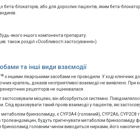
до бета-блокаторів, або для дорослих пацієнтів, яким бета-блокато
андинів.
 будь-якого іншого компонента препарату.
ив. також розділ «Особливості застосування»).
обами та інші види взаємодії
®
Т
з іншими лікарськими засобами не проводили. У ході клінічних 
чних крапель, доказів несприятливої взаємодії не виявлено. При к
ренергічних рецепторів не оцінювалася.
рат застосовували місцево, він абсорбується системно. Повідомлял
и. Слід враховувати такий прояв взаємодії у пацієнтів, які застос
етаболізм бринзоламіду, є CYP3A4 (головний), CYP2A6, CYP2С8 та C
та тролеандоміцин, будуть пригнічувати метаболізм бринзоламіду
ки бринзоламід головним чином виводиться нирками, його накопиче