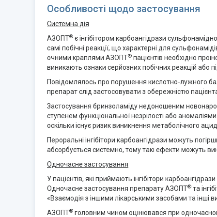
Особливості щодо застосування
Системна дія
®
АЗОПТ
є інгібітором карбоангідрази сульфонамідної
самі побічні реакції, що характерні для сульфонамі
®
очними краплями АЗОПТ
пацієнтів необхідно проін
виникають ознаки серйозних побічних реакцій або п
Повідомлялось про порушення кислотно-лужного бала
препарат слід застосовувати з обережністю пацієнта
Застосування бринзоламіду недоношеним новонародж
ступенем функціональної незрілості або аномаліями 
оскільки існує ризик виникнення метаболічного ацид
Пероральні інгібітори карбоангідрази можуть погірш
абсорбується системно, тому такі ефекти можуть вин
Одночасне застосування
У пацієнтів, які приймають інгібітори карбоангідра
®
Одночасне застосування препарату АЗОПТ
та інгі
«Взаємодія з іншими лікарськими засобами та інші в
®
АЗОПТ
головним чином оцінювався при одночасному