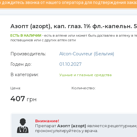
 дождитесь звонка от нашего оператора для подтверждения зака
Азопт (azopt), кап. глаз. 1% фл.-капельн. 
ЕСТЬ В НАЛИЧИИ
- есть в аптеке или может быть доставлен в аптеку в т
поставщиков или с других аптек сети
Производитель:
Alcon-Couvreur (Бельгия)
Годен до:
01.10.2027
В категории:
Ушные и глазные средства
Цена:
Количество:
407
грн
Внимание!
Препарат
Азопт (azopt)
является рецептурным
проконсультируйтесь у врача.