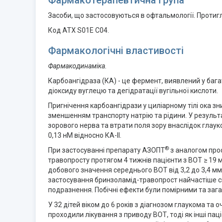
Фармакотерапевтична група
Засоби, що застосовуються в офтальмології. Протигла
Код АТХ S01E C04.
Фармакологічні властивості
Фармакодинаміка.
Карбоангідраза (КА) - це фермент, виявлений у багат
діоксиду вуглецю та дегідратації вугільної кислоти.
Пригнічення карбоангідрази у циліарному тілі ока 
зменшенням транспорту натрію та рідини. У результ
зорового нерва та втрати поля зору внаслідок глауко
0,13 нМ відносно КА-II.
®
При застосуванні препарату АЗОПТ
з аналогом прос
травопросту протягом 4 тижнів пацієнти з ВОТ ≥ 19
добового значення середнього ВОТ від 3,2 до 3,4 мм рт
застосування бринзоламід-травопрост найчастіше спо
подразнення. Побічні ефекти були помірними та загал
У 32 дітей віком до 6 років з діагнозом глаукома т
проходили лікування з приводу ВОТ, тоді як інші па