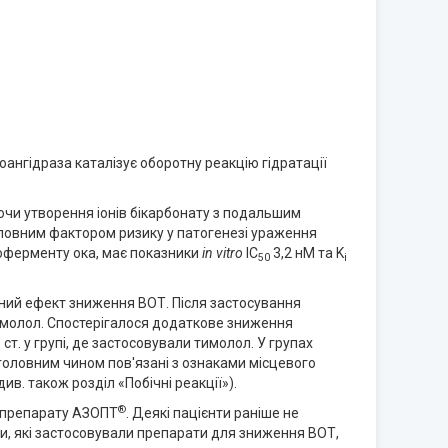
оангідраза каталізує оборотну реакцію гідратації
ючи утворення іонів бікарбонату з подальшим
оловним фактором ризику у патогенезі ураження
ізоферменту ока, має показники
in vitro
IC
3,2 нМ та K
50
i
ений ефект зниження ВОТ. Після застосування
тимолол. Спостерігалося додаткове зниження
 ст. у групі, де застосовували тимолол. У групах
 головним чином пов'язані з ознаками місцевого
в. також розділ «Побічні реакції»).
®
ня препарату АЗОПТ
. Деякі пацієнти раніше не
ти, які застосовували препарати для зниження ВОТ,