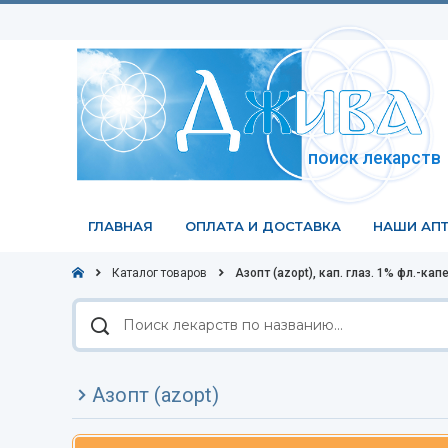
поиск лекарств
ГЛАВНАЯ
ОПЛАТА И ДОСТАВКА
НАШИ АПТ
Каталог товаров
Азопт (azopt), кап. глаз. 1% фл.-кап
Поиск
лекарств
по
названию
Азопт (azopt)