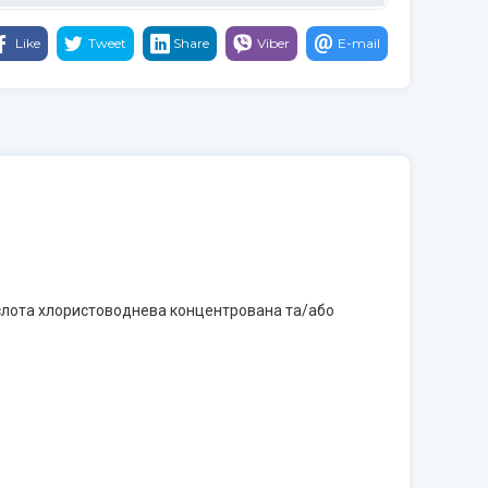
Like
Tweet
Share
Viber
E-mail
кислота хлористоводнева концентрована та/або