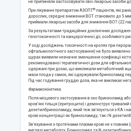
не припиняли застосовувати свої лікарські засоби 
®
При лікуванні препаратом АЗОПТ
пацієнтів, які ран
дорослих, середнє зниження ВОТ становило до 5 мм р
приймали лікарські засоби для зниження ВОТ (22 пац
За результатами традиційних доклінічних досліджен
генотоксичності та канцерогенної дії, особливого р
У ході досліджень токсичності на кролях при перора
офтальмологічного застосування) не було виявлено 
щурах виявили незначне зменшення осифікації кісток
рекомендованої терапевтичної дози для офтальмологі
одержані при дозах, що викликали метаболічний ац
маси плода у самок, які одержували бринзоламід перо
Під час годування груддю доза, яка не викликає негат
Фармакокінетика.
Після місцевого застосування в око бринзоламід абсо
кров'яні тільця (еритроцити) і демонструє тривалий 
дезетилбринзоламіду, який теж зв'язується з КА і на
крові концентрації як бринзоламіду, так і N-дезетилбр
Зв'язування з протеїнами плазми крові не є повним
вигляді метаболіту. Бринзоламід та N-дезетилбринз