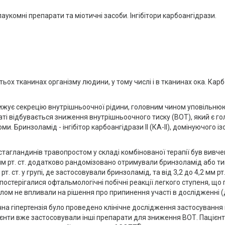
укомні препарати та міотичні засоби. Інгібітори карбоангідрази.
ьох тканинах організму людини, у тому числі і в тканинах ока. Карб
знижує секрецію внутрішньоочної рідини, головним чином уповільню
аті відбувається зниження внутрішньоочного тиску (ВОТ), який є г
ми. Бринзоламід - інгібітор карбоангідрази ІІ (КА-ІІ), домінуючого 
тагландинів травопростом у складі комбінованої терапії був вивч
 мм рт. ст. додатково рандомізовано отримували бринзоламід або 
. ст. у групі, де застосовували бринзоламід, та від 3,2 до 4,2 мм рт.
стерігалися офтальмологічні побічні реакції легкого ступеня, що
ом не впливали на рішення про припинення участі в дослідженні (ди
а очна гіпертензія було проведено клінічне дослідження застосуван
цієнти вже застосовували інші препарати для зниження ВОТ. Пацієн