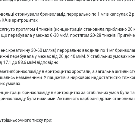
вольці отримували бринзоламід перорально по 1 мг в капсулах 2 ра
 КА в еритроцитах.
сягнуто протягом 4 тижнів (концентрація становила приблизно 20
 що перебувала у межах 6-30 мкМ, протягом 20-28 тижнів. Пригнічен
енс креатиніну 30-60 мл/хв) перорально вводили по 1 мг бринзолам
жні перебувала у межах від 20 до 40 мкМ. У стабільних умовах ко
д 17,1 до 88,6 мкМ відповідно.
дезетилбринзоламіду в еритроцитах зростали, а загальна активніс
ишались незміненими. У пацієнтів із нирковою недостатністю тяжко
их умовах.
нцентрації бринзоламіду в еритроцитах за стабільних умов були та
инзоламіду були нижчими. Активність карбоангідрази становила пр
трішньоочного тиску при: