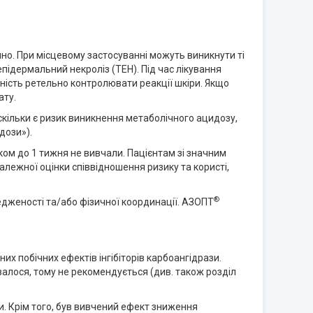
емно. При місцевому застосуванні можуть виникнути ті
підермальний некроліз (ТЕН). Під час лікування
ність ретельно контролювати реакції шкіри. Якщо
ату.
скільки є ризик виникнення метаболічного ацидозу,
дози»).
м до 1 тижня не вивчали. Пацієнтам зі значним
лежної оцінки співвідношення ризику та користі,
®
едженості та/або фізичної координації. АЗОПТ
них побічних ефектів інгібіторів карбоангідрази.
валося, тому не рекомендується (див. також розділ
. Крім того, був вивчений ефект зниження