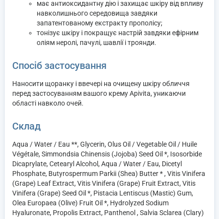
має антиоксидантну дію і захищає шкіру від впливу
навколишнього середовища завдяки
запатентованому екстракту прополісу;
тонізує шкіру і покращує настрій завдяки ефірним
оліям неролі, пачулі, шавлії і троянди.
Спосіб застосування
Наносити щоранку і ввечері на очищену шкіру обличчя
перед застосуванням вашого крему Apivita, уникаючи
області навколо очей.
Склад
Aqua / Water / Eau **, Glycerin, Olus Oil / Vegetable Oil / Huile
Végétale, Simmondsia Chinensis (Jojoba) Seed Oil *, Isosorbide
Dicaprylate, Cetearyl Alcohol, Aqua / Water / Eau, Dicetyl
Phosphate, Butyrospermum Parkii (Shea) Butter * , Vitis Vinifera
(Grape) Leaf Extract, Vitis Vinifera (Grape) Fruit Extract, Vitis
Vinifera (Grape) Seed Oil *, Pistacia Lentiscus (Mastic) Gum,
Olea Europaea (Olive) Fruit Oil *, Hydrolyzed Sodium
Hyaluronate, Propolis Extract, Panthenol , Salvia Sclarea (Clary)