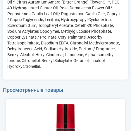
Oil *, Citrus Aurantium Amara (Bitter Orange) Flower Oil *, PEG-
40 Hydrogenated Castor Oil, Rosa Damascena Flower Oil *,
Pogostemon Cablin Leaf Oil / Pogostemon Cablin Oil *, Caprylic
/ Capric Triglyceride, Lecithin, Hydroxypropyl Cyclodextrin,
Sclerotium Gum, Tocopheryl Acetate, Ceteth-20 Phosphate,
Sodium Acrylates Copolymer, Methylglucoside Phosphate,
Copper Lysinate / Prolinate, Cetyl Palmitate, Ascorbyl
Tetraisopalmitate, Disodium EDTA, Citronellyl Methylcrotonate,
Dehydroacetic Acid, Sodium Hydroxide, Parfum / Fragrance ,
Benzyl Alcohol, Hexyl Cinnamal, Limonene, Alpha-Isomethyl
Ionone, Citronellol, Benzyl Salicylate, Geraniol, Linalool,
Hydroxycitronellal.
Просмотренные товары