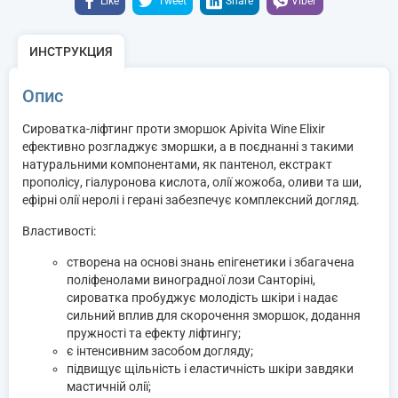
Like
Tweet
Share
Viber
ИНСТРУКЦИЯ
Опис
Сироватка-ліфтинг проти зморшок Apivita Wine Elixir
ефективно розгладжує зморшки, а в поєднанні з такими
натуральними компонентами, як пантенол, екстракт
прополісу, гіалуронова кислота, олії жожоба, оливи та ши,
ефірні олії неролі і герані забезпечує комплексний догляд.
Властивості:
створена на основі знань епігенетики і збагачена
поліфенолами виноградної лози Санторіні,
сироватка пробуджує молодість шкіри і надає
сильний вплив для скорочення зморшок, додання
пружності та ефекту ліфтингу;
є інтенсивним засобом догляду;
підвищує щільність і еластичність шкіри завдяки
мастичній олії;